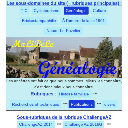
Les sous-domaines du site (= rubriques principales) :
TIC
Cyclotourisme
Généalogie
Culture
Brickostampaphilie
À l’ombre de la loi 1901
Nouan-Le-Fuzelier
Les ancêtres ont fait ce que nous sommes. Mieux les connaître,
c'est donc mieux nous connaître.
Rubriques :
Histoire familiale
***
Recherches et techniques
***
Publications
***
divers
Sous-rubriques de la rubrique ChallengeAZ
ChallengeAZ 2014
***
Challenge AZ 2016G
***