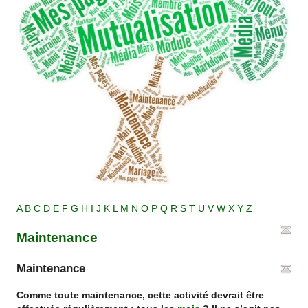
A
B
C
D
E
F
G
H
I
J
K
L
M
N
O
P
Q
R
S
T
U
V
W
X
Y
Z
Maintenance
Maintenance
Comme toute maintenance, cette activité devrait être