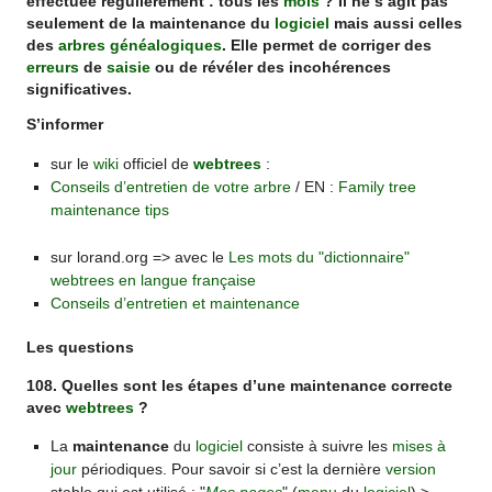
effectuée régulièrement : tous les
mois
? Il ne s’agit pas
seulement de la maintenance du
logiciel
mais aussi celles
des
arbres généalogiques
. Elle permet de corriger des
erreurs
de
saisie
ou de révéler des incohérences
significatives.
S’informer
sur le
wiki
officiel de
webtrees
:
Conseils d’entretien de votre arbre
/ EN :
Family tree
maintenance tips
sur lorand.org => avec le
Les mots du "dictionnaire"
webtrees en langue française
Conseils d’entretien et maintenance
Les questions
108. Quelles sont les étapes d’une maintenance correcte
avec
webtrees
?
La
maintenance
du
logiciel
consiste à suivre les
mises à
jour
périodiques. Pour savoir si c’est la dernière
version