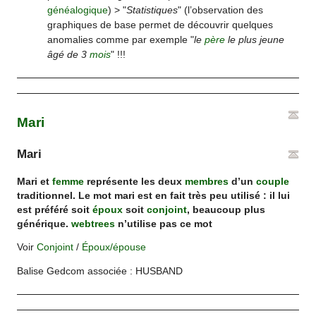
généalogique
) > "
Statistiques
" (l’observation des
graphiques de base permet de découvrir quelques
anomalies comme par exemple "
le
père
le plus jeune
âgé de 3
mois
" !!!
Mari
Mari
Mari et
femme
représente les deux
membres
d’un
couple
traditionnel. Le mot mari est en fait très peu utilisé : il lui
est préféré soit
époux
soit
conjoint
, beaucoup plus
générique.
webtrees
n’utilise pas ce mot
Voir
Conjoint
/
Époux/épouse
Balise Gedcom associée : HUSBAND