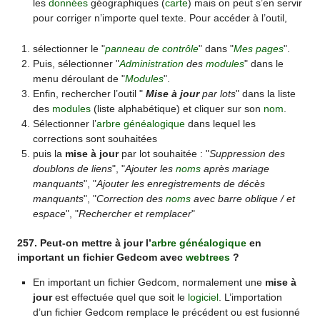
les
données
géographiques (
carte
) mais on peut s’en servir
pour corriger n’importe quel texte. Pour accéder à l’outil,
sélectionner le "
panneau de contrôle
" dans "
Mes pages
".
Puis, sélectionner "
Administration
des
modules
" dans le
menu déroulant de "
Modules
".
Enfin, rechercher l’outil "
Mise à jour
par lots
" dans la liste
des
modules
(liste alphabétique) et cliquer sur son
nom
.
Sélectionner l’
arbre généalogique
dans lequel les
corrections sont souhaitées
puis la
mise à jour
par lot souhaitée : "
Suppression des
doublons de liens
", "
Ajouter les
noms
après mariage
manquants
", "
Ajouter les enregistrements de décès
manquants
", "
Correction des
noms
avec barre oblique / et
espace
", "
Rechercher et remplacer
"
257. Peut-on mettre à jour l’
arbre généalogique
en
important un fichier Gedcom avec
webtrees
?
En important un fichier Gedcom, normalement une
mise à
jour
est effectuée quel que soit le
logiciel
. L’importation
d’un fichier Gedcom remplace le précédent ou est fusionné