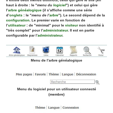
Il existe deux menus distincts, celui qui gère le site (en
haut à droite : le "
menu du
logiciel
") et celui qui gère
l’
arbre généalogique
(il s’affiche comme une série
d’
onglets
: le "
menu de l’
arbre
"). Le second dépend de la
configuration
. Le premier varie en fonction de
l’
utilisateur
: de "minimal" pour le
visiteur
non identifié à
"très complet" pour l’
administrateur
. Il est en partie
configurable par l’
administrateur
.
Menu de l’arbre généalogique
Menu du logiciel pour un utilisateur connecté
(membre)