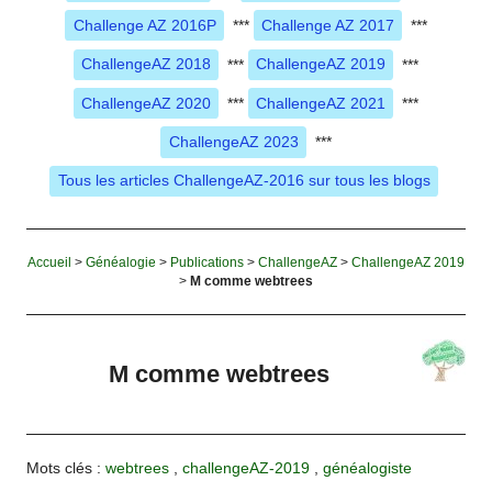
Challenge AZ 2016P
***
Challenge AZ 2017
***
ChallengeAZ 2018
***
ChallengeAZ 2019
***
ChallengeAZ 2020
***
ChallengeAZ 2021
***
ChallengeAZ 2023
***
Tous les articles ChallengeAZ-2016 sur tous les blogs
Accueil
>
Généalogie
>
Publications
>
ChallengeAZ
>
ChallengeAZ 2019
>
M comme webtrees
M comme webtrees
Mots clés :
webtrees
,
challengeAZ-2019
,
généalogiste