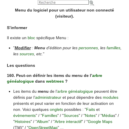
Menu du logiciel pour un utilisateur non connecté
(visiteur).
S’informer
Il existe un
bloc
spécifique Menu :
"
Modifier
:
Menu
d’édition pour les
personnes
, les
familles
,
les
sources
, etc.
"
Les questions
160. Peut-on définir les items du menu de l’
arbre
généalogique
dans
webtrees
?
Les items du
menu
de l’
arbre généalogique
peuvent être
définis par l’
administrateur
et peut dépendre des
modules
présents et peut varier en fonction de leur activation on
non. Voici quelques
onglets
possibles : "
Faits
et
évènements
" / "
Familles
" / "
Sources
" / "
Notes
" / "
Média
s" /
"
Histoires
" / "
Album
" / "
Arbre interactif
" / "
Google Maps
(TM)" / "
OpenStreetMap
" ...