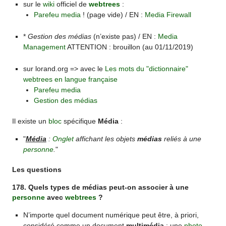
sur le
wiki
officiel de
webtrees
:
Parefeu media
! (page vide) / EN :
Media Firewall
*
Gestion des médias
(n’existe pas) / EN :
Media
Management
ATTENTION : brouillon (au 01/11/2019)
sur lorand.org => avec le
Les mots du "dictionnaire"
webtrees en langue française
Parefeu media
Gestion des médias
Il existe un
bloc
spécifique
Média
:
"
Média
:
Onglet
affichant les objets
médias
reliés à une
personne
.
"
Les questions
178. Quels types de médias peut-on associer à une
personne
avec
webtrees
?
N’importe quel document numérique peut être, à priori,
considéré comme un document
multimédia
: une
photo