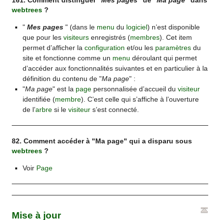
161. Comment distinguer "
Mes pages
" de "
Ma page
" dans
webtrees
?
"
Mes pages
" (dans le
menu
du
logiciel
) n’est disponible
que pour les
visiteurs
enregistrés (
membres
). Cet item
permet d’afficher la
configuration
et/ou les
paramètres
du
site et fonctionne comme un
menu
déroulant qui permet
d’accéder aux fonctionnalités suivantes et en particulier à la
définition du contenu de "
Ma page
" :
"
Ma page
" est la
page
personnalisée d’accueil du
visiteur
identifiée (
membre
). C’est celle qui s’affiche à l’ouverture
de l’
arbre
si le
visiteur
s’est connecté.
82. Comment accéder à "Ma page" qui a disparu sous
webtrees
?
Voir
Page
Mise à jour