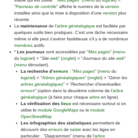
stable qui est utilisé : "
Mes pages
" (
menu
du
logiciel
) >
"
Panneau de contrôle
" affiche le numéro de la
version
installée ainsi que la mise à disposition d’une
version
plus
récente.
La
maintenance
de l’
arbre généalogique
est facilitée par
quelques outils bien pratiques. C’est une tâche nécessaire
même si elle peut s’avérer fastidieuse s’il y a de nombreux
membres
actifs.
*
Les journaux
sont accessibles par "
Mes pages
" (
menu
du
logiciel
) > "
Site
web
" (
onglet
) > "
Journaux du site
web
"
(
menu
déroulant).
La recherche d’
erreurs
: "
Mes pages
" (
menu
du
logiciel
) > "
Arbres généalogiques
" (
onglet
) > "
Gérer les
arbres généalogiques
" > "
Rechercher d’éventuelles
erreurs
" (option dans la deuxième colonne de l’
arbre
généalogique
(à faire pour chaque
arbre
en ligne).
La vérification des
lieux
est nécessaire surtout si on
utilise le
module GoogleMaps
ou le
module
OpenStreetMap
Les infographies des statistiques
permettent de
découvrir des
erreurs
de
saisie
avec les âges en
particulier : "
Diagrammes
" (menu de l’
arbre