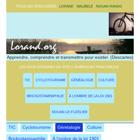
TOUS LES SITES GÉRÉS :
LORAND
-
MALIBELE
-
NOUAN-RANDO
-
Apprendre, comprendre et transmettre pour exister. (Descartes)
LES SOUS-DOMAINES DU SITE (= RUBRIQUES PRINCIPALES) :
TIC
CYCLOTOURISME
GÉNÉALOGIE
CULTURE
BRICKOSTAMPAPHILIE
À L’OMBRE DE LA LOI 1901
NOUAN-LE-FUZELIER
TIC
Cyclotourisme
Généalogie
Culture
Brickostampaphilie
À l’ombre de la loi 1901