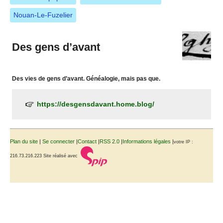
Nouan-Le-Fuzelier
Des gens d’avant
Des vies de gens d’avant. Généalogie, mais pas que.
https://desgensdavant.home.blog/
Plan du site
|
Se connecter
|
Contact
|
RSS 2.0
|
Informations légales
|
votre IP :
216.73.216.223
Site réalisé avec