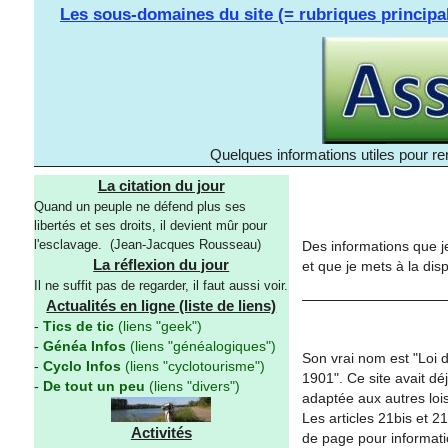
Les sous-domaines du site (= rubriques principa
Quelques informations utiles pour re
La citation du jour
Quand un peuple ne défend plus ses
libertés et ses droits, il devient mûr pour
l'esclavage. (Jean-Jacques Rousseau)
Des informations que je
La réflexion du jour
et que je mets à la dis
Il ne suffit pas de regarder, il faut aussi voir.
Actualités en ligne (liste de liens)
-
Tics de tic
(liens "geek")
-
Généa Infos
(liens "généalogiques")
Son vrai nom est "Loi du
-
Cyclo Infos
(liens "cyclotourisme")
1901". Ce site avait dé
-
De tout un peu
(liens "divers")
adaptée aux autres lois
Les articles 21bis et 2
Activités
de page pour informati