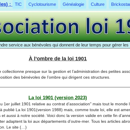
les) :
TIC
Cyclotourisme
Généalogie
Culture
Brickosta
ndre service aux bénévoles qui donnent de leur temps pour gérer les p
À l’ombre de la loi 1901
 collectionne presque sur la gestion et l’administration des petites ass
position des bénévoles de l’ombre qui dirigent ces structures.
La loi 1901 (version 2023)
 1er juillet 1901 relative au contrat d’association" mais tout le monde l’
jà publié La loi 1901(version 1988) mais, comme toute loi, elle est ame
 et aussi à notre société. Voici donc la version valide en cette fin d’an
1ter adaptent la loi aux départements d’outre-mer. Tous les articles abro
on. Le site (…)