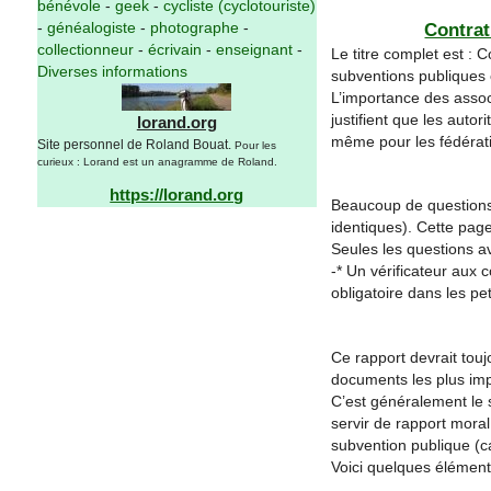
bénévole
-
geek
-
cycliste (cyclotouriste)
Contrat
-
généalogiste
-
photographe
-
collectionneur
-
écrivain
-
enseignant
-
Le titre complet est : 
Diverses informations
subventions publiques 
L’importance des associ
justifient que les autor
lorand.org
même pour les fédératio
Site personnel de Roland Bouat.
Pour les
curieux : Lorand est un anagramme de Roland.
https://lorand.org
Beaucoup de questions
identiques). Cette page
Seules les questions ave
-* Un vérificateur aux c
obligatoire dans les p
Ce rapport devrait touj
documents les plus impo
C’est généralement le se
servir de rapport moral (
subvention publique (ca
Voici quelques élément