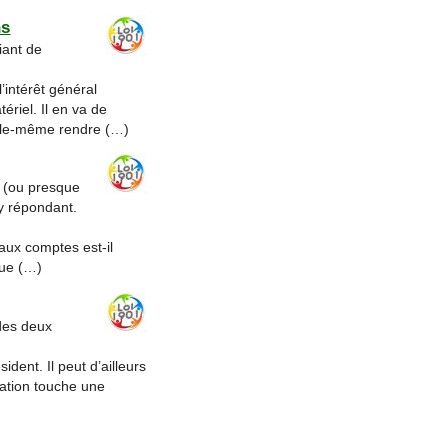
ns
iant de
’intérêt général
ériel. Il en va de
 elle-même rendre (…)
 (ou presque
 y répondant.
 aux comptes est-il
Que (…)
 des deux
ident. Il peut d’ailleurs
ciation touche une