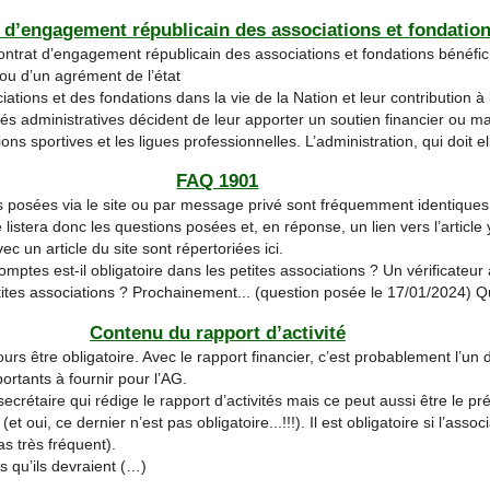
 d’engagement républicain des associations et fondatio
Contrat d’engagement républicain des associations et fondations bénéfic
ou d’un agrément de l’état
ations et des fondations dans la vie de la Nation et leur contribution à l
ités administratives décident de leur apporter un soutien financier ou mat
ns sportives et les ligues professionnelles. L’administration, qui doit
FAQ 1901
 posées via le site ou par message privé sont fréquemment identiques
 listera donc les questions posées et, en réponse, un lien vers l’article
c un article du site sont répertoriées ici.
omptes est-il obligatoire dans les petites associations ? Un vérificateur
etites associations ? Prochainement... (question posée le 17/01/2024) 
Contenu du rapport d’activité
ours être obligatoire. Avec le rapport financier, c’est probablement l’un
rtants à fournir pour l’AG.
crétaire qui rédige le rapport d’activités mais ce peut aussi être le prés
et oui, ce dernier n’est pas obligatoire...!!!). Il est obligatoire si l’asso
s très fréquent).
s qu’ils devraient (…)