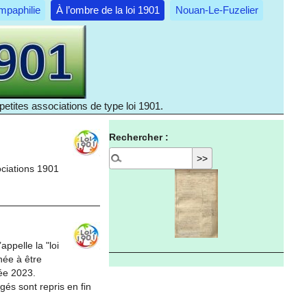
mpaphilie
À l’ombre de la loi 1901
Nouan-Le-Fuzelier
etites associations de type loi 1901.
Rechercher :
ociations 1901
appelle la "loi
née à être
née 2023.
gés sont repris en fin