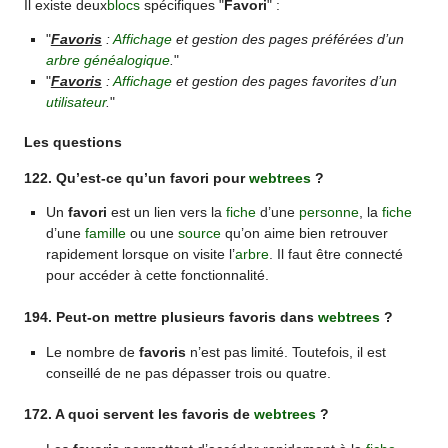
Il existe deux
blocs
spécifiques "
Favori
" :
"
Favoris
:
Affichage
et gestion des pages préférées d’un
arbre généalogique
.
"
"
Favoris
:
Affichage
et gestion des pages favorites d’un
utilisateur
.
"
Les questions
122. Qu’est-ce qu’un favori pour
webtrees
?
Un
favori
est un lien vers la
fiche
d’une
personne
, la
fiche
d’une
famille
ou une
source
qu’on aime bien retrouver
rapidement lorsque on visite l’
arbre
. Il faut être connecté
pour accéder à cette fonctionnalité.
194. Peut-on mettre plusieurs favoris dans
webtrees
?
Le nombre de
favoris
n’est pas limité. Toutefois, il est
conseillé de ne pas dépasser trois ou quatre.
172. A quoi servent les favoris de
webtrees
?