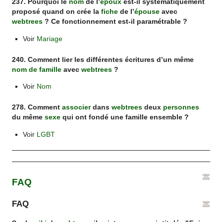
237. Pourquoi le
nom
de l’
époux
est-il systématiquement
proposé quand on crée la
fiche
de l’
épouse
avec
webtrees
? Ce fonctionnement est-il paramétrable ?
Voir
Mariage
240. Comment lier les différentes écritures d’un même
nom de famille
avec
webtrees
?
Voir
Nom
278. Comment
associer
dans
webtrees
deux
personnes
du même
sexe
qui ont fondé une famille ensemble ?
Voir
LGBT
FAQ
FAQ