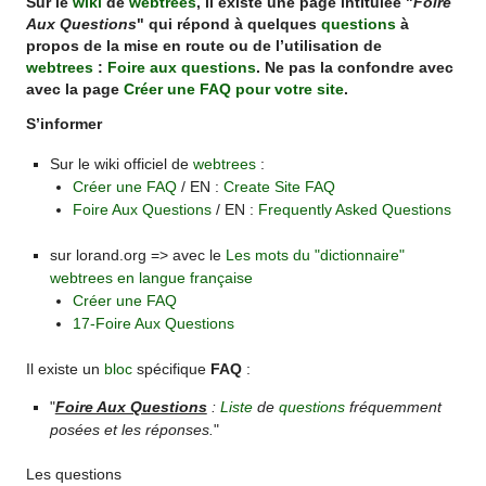
Sur le
wiki
de
webtrees
, il existe une page intitulée "
Foire
Aux Questions
" qui répond à quelques
questions
à
propos de la mise en route ou de l’utilisation de
webtrees
:
Foire aux questions
. Ne pas la confondre avec
avec la page
Créer une FAQ pour votre site
.
S’informer
Sur le wiki officiel de
webtrees
:
Créer une FAQ
/ EN :
Create Site FAQ
Foire Aux Questions
/ EN :
Frequently Asked Questions
sur lorand.org => avec le
Les mots du "dictionnaire"
webtrees en langue française
Créer une FAQ
17-Foire Aux Questions
Il existe un
bloc
spécifique
FAQ
:
"
Foire Aux Questions
:
Liste
de
questions
fréquemment
posées et les réponses.
"
Les questions