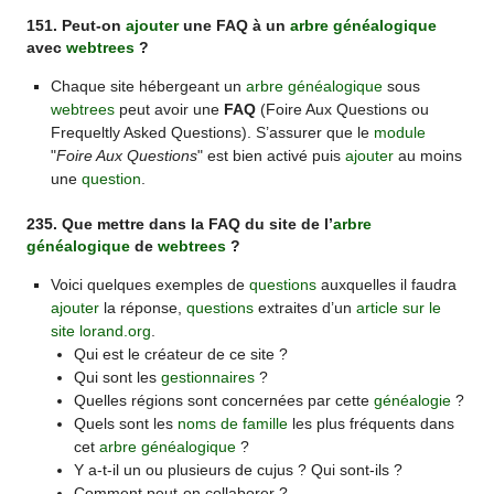
151. Peut-on
ajouter
une FAQ à un
arbre généalogique
avec
webtrees
?
Chaque site hébergeant un
arbre généalogique
sous
webtrees
peut avoir une
FAQ
(Foire Aux Questions ou
Frequeltly Asked Questions). S’assurer que le
module
"
Foire Aux Questions
" est bien activé puis
ajouter
au moins
une
question
.
235. Que mettre dans la FAQ du site de l’
arbre
généalogique
de
webtrees
?
Voici quelques exemples de
questions
auxquelles il faudra
ajouter
la réponse,
questions
extraites d’un
article sur le
site lorand.org
.
Qui est le créateur de ce site ?
Qui sont les
gestionnaires
?
Quelles régions sont concernées par cette
généalogie
?
Quels sont les
noms de famille
les plus fréquents dans
cet
arbre généalogique
?
Y a-t-il un ou plusieurs de cujus ? Qui sont-ils ?
Comment peut-on collaborer ?