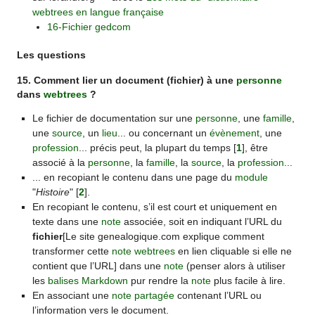
webtrees en langue française
16-Fichier gedcom
Les questions
15. Comment lier un document (fichier) à une
personne
dans
webtrees
?
Le fichier de documentation sur une
personne
, une
famille
,
une
source
, un
lieu
... ou concernant un
évènement
, une
profession
... précis peut, la plupart du temps
[
1
]
, être
associé à la
personne
, la
famille
, la
source
, la
profession
...
... en recopiant le contenu dans une page du
module
"
Histoire
"
[
2
]
.
En recopiant le contenu, s’il est court et uniquement en
texte dans une
note
associée, soit en indiquant l’URL du
fichier
[Le site genealogique.com explique comment
transformer cette
note
webtrees
en lien cliquable si elle ne
contient que l’URL] dans une
note
(penser alors à utiliser
les
balises
Markdown
pur rendre la
note
plus facile à lire.
En associant une
note partagée
contenant l’URL ou
l’information vers le document.