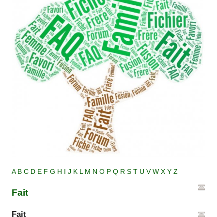
A
B
C
D
E
F
G
H
I
J
K
L
M
N
O
P
Q
R
S
T
U
V
W
X
Y
Z
Fait
Fait