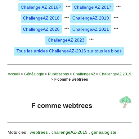
Challenge AZ 2016P
***
Challenge AZ 2017
***
ChallengeAZ 2018
***
ChallengeAZ 2019
***
ChallengeAZ 2020
***
ChallengeAZ 2021
***
ChallengeAZ 2023
***
Tous les articles ChallengeAZ-2016 sur tous les blogs
Accueil
>
Généalogie
>
Publications
>
ChallengeAZ
>
ChallengeAZ 2019
>
F comme webtrees
F comme webtrees
Mots clés :
webtrees
,
challengeAZ-2019
,
généalogiste