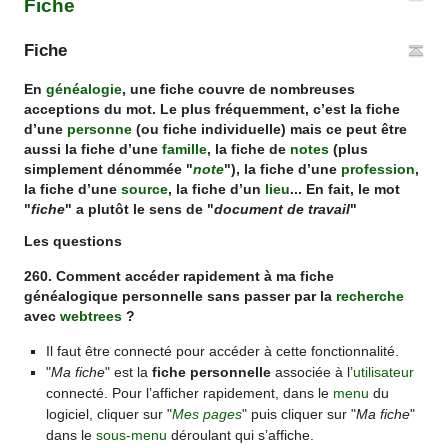
Fiche
Fiche
En
généalogie
, une fiche couvre de nombreuses
acceptions du mot. Le plus fréquemment, c’est la fiche
d’une
personne
(ou fiche individuelle) mais ce peut être
aussi la fiche d’une
famille
, la fiche de
notes
(plus
simplement dénommée "
note
"), la fiche d’une
profession
,
la fiche d’une
source
, la fiche d’un
lieu
... En fait, le mot
"
fiche
" a plutôt le sens de "
document de travail
"
Les questions
260. Comment accéder rapidement à ma fiche
généalogique personnelle sans passer par la
recherche
avec
webtrees
?
Il faut être connecté pour accéder à cette fonctionnalité.
"
Ma fiche
" est la
fiche personnelle
associée à l’
utilisateur
connecté. Pour l’afficher rapidement, dans le
menu
du
logiciel, cliquer sur "
Mes pages
" puis cliquer sur "
Ma fiche
"
dans le
sous-menu
déroulant qui s’affiche.