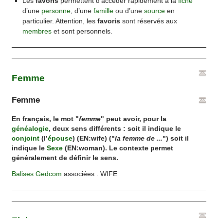
Les
favoris
permettent d’accéder rapidement à la
fiche
d’une
personne
, d’une
famille
ou d’une
source
en
particulier. Attention, les
favoris
sont réservés aux
membres
et sont personnels.
Femme
Femme
En français, le mot "
femme
" peut avoir, pour la
généalogie
, deux sens différents : soit il indique le
conjoint
(l’
épouse
) (EN:wife) ("
la femme de ...
") soit il
indique le
Sexe
(EN:woman). Le contexte permet
généralement de définir le sens.
Balises
Gedcom
associées : WIFE