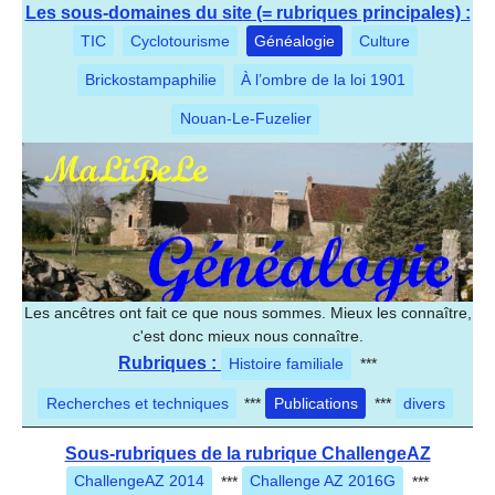
Les sous-domaines du site (= rubriques principales) :
TIC
Cyclotourisme
Généalogie
Culture
Brickostampaphilie
À l’ombre de la loi 1901
Nouan-Le-Fuzelier
Les ancêtres ont fait ce que nous sommes. Mieux les connaître,
c'est donc mieux nous connaître.
Rubriques :
Histoire familiale
***
Recherches et techniques
***
Publications
***
divers
Sous-rubriques de la rubrique ChallengeAZ
ChallengeAZ 2014
***
Challenge AZ 2016G
***