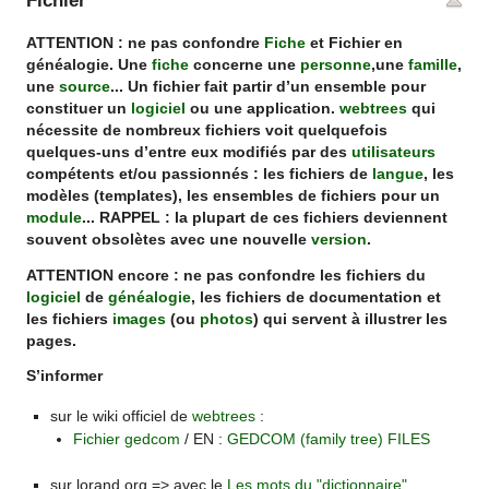
Fichier
ATTENTION : ne pas confondre
Fiche
et Fichier en
généalogie. Une
fiche
concerne une
personne
,une
famille
,
une
source
... Un fichier fait partir d’un ensemble pour
constituer un
logiciel
ou une application.
webtrees
qui
nécessite de nombreux fichiers voit quelquefois
quelques-uns d’entre eux modifiés par des
utilisateurs
compétents et/ou passionnés : les fichiers de
langue
, les
modèles (templates), les ensembles de fichiers pour un
module
... RAPPEL : la plupart de ces fichiers deviennent
souvent obsolètes avec une nouvelle
version
.
ATTENTION encore : ne pas confondre les fichiers du
logiciel
de
généalogie
, les fichiers de documentation et
les fichiers
images
(ou
photos
) qui servent à illustrer les
pages.
S’informer
sur le wiki officiel de
webtrees
:
Fichier gedcom
/ EN :
GEDCOM (family tree) FILES
sur lorand.org => avec le
Les mots du "dictionnaire"