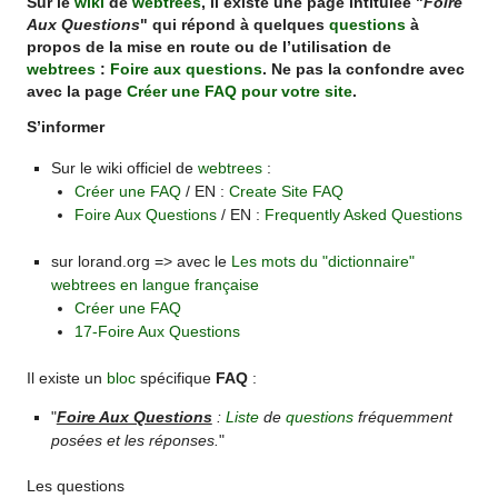
Sur le
wiki
de
webtrees
, il existe une page intitulée "
Foire
Aux Questions
" qui répond à quelques
questions
à
propos de la mise en route ou de l’utilisation de
webtrees
:
Foire aux questions
. Ne pas la confondre avec
avec la page
Créer une FAQ pour votre site
.
S’informer
Sur le wiki officiel de
webtrees
:
Créer une FAQ
/ EN :
Create Site FAQ
Foire Aux Questions
/ EN :
Frequently Asked Questions
sur lorand.org => avec le
Les mots du "dictionnaire"
webtrees en langue française
Créer une FAQ
17-Foire Aux Questions
Il existe un
bloc
spécifique
FAQ
:
"
Foire Aux Questions
:
Liste
de
questions
fréquemment
posées et les réponses.
"
Les questions