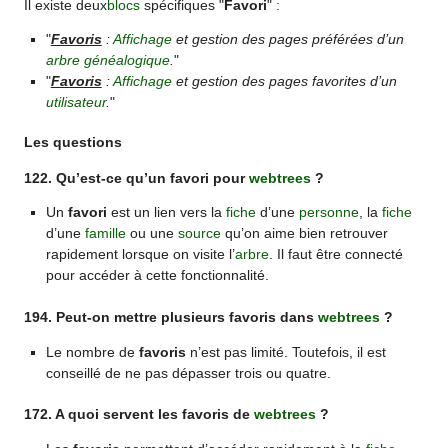
Il existe deux
blocs
spécifiques "
Favori
" :
"
Favoris
:
Affichage
et gestion des pages préférées d’un
arbre généalogique
.
"
"
Favoris
:
Affichage
et gestion des pages favorites d’un
utilisateur
.
"
Les questions
122. Qu’est-ce qu’un favori pour
webtrees
?
Un
favori
est un lien vers la
fiche
d’une
personne
, la
fiche
d’une
famille
ou une
source
qu’on aime bien retrouver
rapidement lorsque on visite l’
arbre
. Il faut être connecté
pour accéder à cette fonctionnalité.
194. Peut-on mettre plusieurs favoris dans
webtrees
?
Le nombre de
favoris
n’est pas limité. Toutefois, il est
conseillé de ne pas dépasser trois ou quatre.
172. A quoi servent les favoris de
webtrees
?