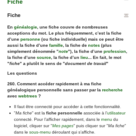
Fiche
Fiche
En
généalogie
, une fiche couvre de nombreuses
acceptions du mot. Le plus fréquemment, c’est la fiche
d’une
personne
(ou fiche individuelle) mais ce peut être
aussi la fiche d’une
famille
, la fiche de
notes
(plus
simplement dénommée "
note
"), la fiche d’une
profession
,
la fiche d’une
source
, la fiche d’un
lieu
... En fait, le mot
"
fiche
" a plutôt le sens de "
document de travail
"
Les questions
260. Comment accéder rapidement à ma fiche
généalogique personnelle sans passer par la
recherche
avec
webtrees
?
Il faut être connecté pour accéder à cette fonctionnalité.
"
Ma fiche
" est la
fiche personnelle
associée à l’
utilisateur
connecté. Pour l’afficher rapidement, dans le
menu
du
logiciel, cliquer sur "
Mes pages
" puis cliquer sur "
Ma fiche
"
dans le
sous-menu
déroulant qui s’affiche.