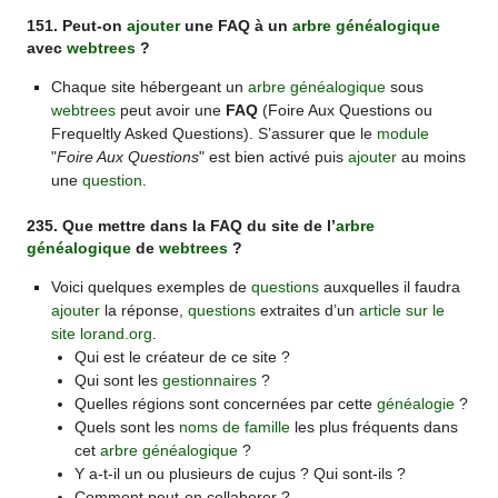
151. Peut-on
ajouter
une FAQ à un
arbre généalogique
avec
webtrees
?
Chaque site hébergeant un
arbre généalogique
sous
webtrees
peut avoir une
FAQ
(Foire Aux Questions ou
Frequeltly Asked Questions). S’assurer que le
module
"
Foire Aux Questions
" est bien activé puis
ajouter
au moins
une
question
.
235. Que mettre dans la FAQ du site de l’
arbre
généalogique
de
webtrees
?
Voici quelques exemples de
questions
auxquelles il faudra
ajouter
la réponse,
questions
extraites d’un
article sur le
site lorand.org
.
Qui est le créateur de ce site ?
Qui sont les
gestionnaires
?
Quelles régions sont concernées par cette
généalogie
?
Quels sont les
noms de famille
les plus fréquents dans
cet
arbre généalogique
?
Y a-t-il un ou plusieurs de cujus ? Qui sont-ils ?
Comment peut-on collaborer ?