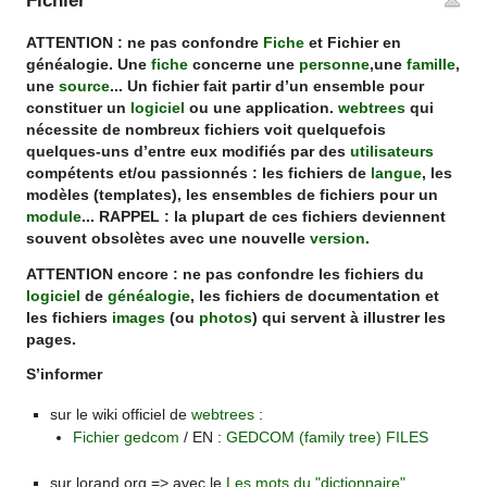
Fichier
ATTENTION : ne pas confondre
Fiche
et Fichier en
généalogie. Une
fiche
concerne une
personne
,une
famille
,
une
source
... Un fichier fait partir d’un ensemble pour
constituer un
logiciel
ou une application.
webtrees
qui
nécessite de nombreux fichiers voit quelquefois
quelques-uns d’entre eux modifiés par des
utilisateurs
compétents et/ou passionnés : les fichiers de
langue
, les
modèles (templates), les ensembles de fichiers pour un
module
... RAPPEL : la plupart de ces fichiers deviennent
souvent obsolètes avec une nouvelle
version
.
ATTENTION encore : ne pas confondre les fichiers du
logiciel
de
généalogie
, les fichiers de documentation et
les fichiers
images
(ou
photos
) qui servent à illustrer les
pages.
S’informer
sur le wiki officiel de
webtrees
:
Fichier gedcom
/ EN :
GEDCOM (family tree) FILES
sur lorand.org => avec le
Les mots du "dictionnaire"