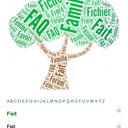
A
B
C
D
E
F
G
H
I
J
K
L
M
N
O
P
Q
R
S
T
U
V
W
X
Y
Z
Fait
Fait