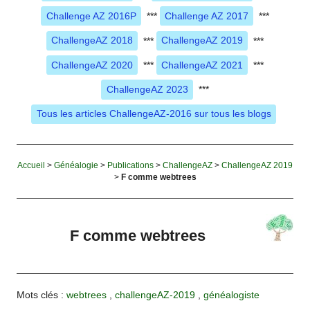
Challenge AZ 2016P
***
Challenge AZ 2017
***
ChallengeAZ 2018
***
ChallengeAZ 2019
***
ChallengeAZ 2020
***
ChallengeAZ 2021
***
ChallengeAZ 2023
***
Tous les articles ChallengeAZ-2016 sur tous les blogs
Accueil
>
Généalogie
>
Publications
>
ChallengeAZ
>
ChallengeAZ 2019
>
F comme webtrees
F comme webtrees
Mots clés :
webtrees
,
challengeAZ-2019
,
généalogiste