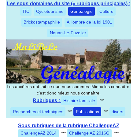
Les sous-domaines du site (= rubriques principales) :
TIC
Cyclotourisme
Généalogie
Culture
Brickostampaphilie
À l’ombre de la loi 1901
Nouan-Le-Fuzelier
Les ancêtres ont fait ce que nous sommes. Mieux les connaître,
c'est donc mieux nous connaître.
Rubriques :
Histoire familiale
***
Recherches et techniques
***
Publications
***
divers
Sous-rubriques de la rubrique ChallengeAZ
ChallengeAZ 2014
***
Challenge AZ 2016G
***