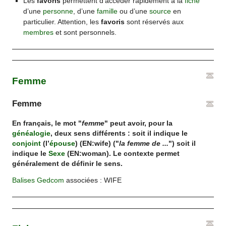
Les
favoris
permettent d’accéder rapidement à la
fiche
d’une
personne
, d’une
famille
ou d’une
source
en
particulier. Attention, les
favoris
sont réservés aux
membres
et sont personnels.
Femme
Femme
En français, le mot "
femme
" peut avoir, pour la
généalogie
, deux sens différents : soit il indique le
conjoint
(l’
épouse
) (EN:wife) ("
la femme de ...
") soit il
indique le
Sexe
(EN:woman). Le contexte permet
généralement de définir le sens.
Balises
Gedcom
associées : WIFE