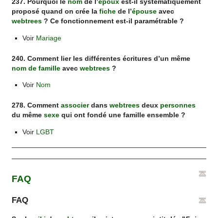
237. Pourquoi le
nom
de l’
époux
est-il systématiquement
proposé quand on crée la
fiche
de l’
épouse
avec
webtrees
? Ce fonctionnement est-il paramétrable ?
Voir
Mariage
240. Comment lier les différentes écritures d’un même
nom de famille
avec
webtrees
?
Voir
Nom
278. Comment
associer
dans
webtrees
deux
personnes
du même
sexe
qui ont fondé une famille ensemble ?
Voir
LGBT
FAQ
FAQ