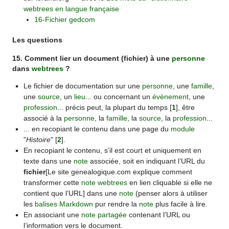
webtrees en langue française
16-Fichier gedcom
Les questions
15. Comment lier un document (fichier) à une
personne
dans
webtrees
?
Le fichier de documentation sur une
personne
, une
famille
,
une
source
, un
lieu
... ou concernant un
évènement
, une
profession
... précis peut, la plupart du temps
[
1
]
, être
associé à la
personne
, la
famille
, la
source
, la
profession
...
... en recopiant le contenu dans une page du
module
"
Histoire
"
[
2
]
.
En recopiant le contenu, s’il est court et uniquement en
texte dans une
note
associée, soit en indiquant l’URL du
fichier
[Le site genealogique.com explique comment
transformer cette
note
webtrees
en lien cliquable si elle ne
contient que l’URL] dans une
note
(penser alors à utiliser
les
balises
Markdown
pur rendre la
note
plus facile à lire.
En associant une
note partagée
contenant l’URL ou
l’information vers le document.