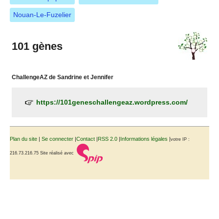
Nouan-Le-Fuzelier
101 gènes
ChallengeAZ de Sandrine et Jennifer
https://101geneschallengeaz.wordpress.com/
Plan du site
|
Se connecter
|
Contact
|
RSS 2.0
|
Informations légales
|
votre IP :
216.73.216.75
Site réalisé avec