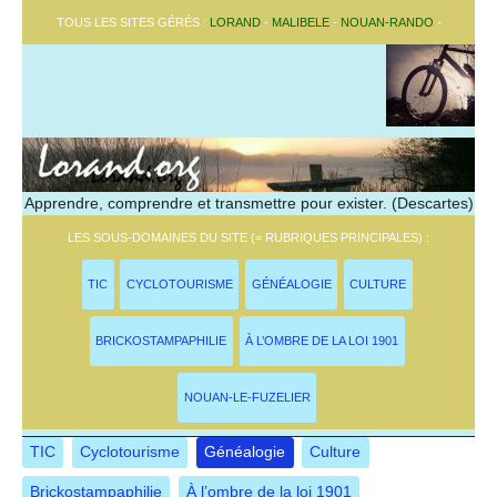
TOUS LES SITES GÉRÉS :
LORAND
-
MALIBELE
-
NOUAN-RANDO
-
Apprendre, comprendre et transmettre pour exister. (Descartes)
LES SOUS-DOMAINES DU SITE (= RUBRIQUES PRINCIPALES) :
TIC
CYCLOTOURISME
GÉNÉALOGIE
CULTURE
BRICKOSTAMPAPHILIE
À L’OMBRE DE LA LOI 1901
NOUAN-LE-FUZELIER
TIC
Cyclotourisme
Généalogie
Culture
Brickostampaphilie
À l’ombre de la loi 1901