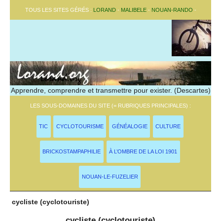
TOUS LES SITES GÉRÉS :
LORAND
-
MALIBELE
-
NOUAN-RANDO
-
Apprendre, comprendre et transmettre pour exister. (Descartes)
LES SOUS-DOMAINES DU SITE (= RUBRIQUES PRINCIPALES) :
TIC
CYCLOTOURISME
GÉNÉALOGIE
CULTURE
BRICKOSTAMPAPHILIE
À L’OMBRE DE LA LOI 1901
NOUAN-LE-FUZELIER
cycliste (cyclotouriste)
cycliste (cyclotouriste)