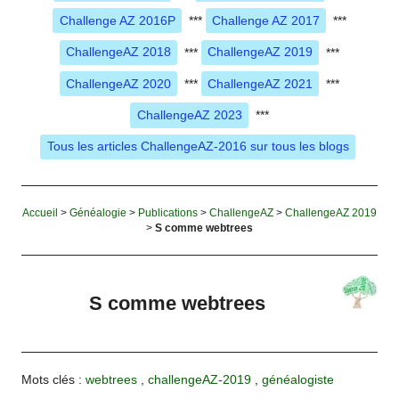
Challenge AZ 2016P
***
Challenge AZ 2017
***
ChallengeAZ 2018
***
ChallengeAZ 2019
***
ChallengeAZ 2020
***
ChallengeAZ 2021
***
ChallengeAZ 2023
***
Tous les articles ChallengeAZ-2016 sur tous les blogs
Accueil
>
Généalogie
>
Publications
>
ChallengeAZ
>
ChallengeAZ 2019
>
S comme webtrees
S comme webtrees
Mots clés :
webtrees
,
challengeAZ-2019
,
généalogiste