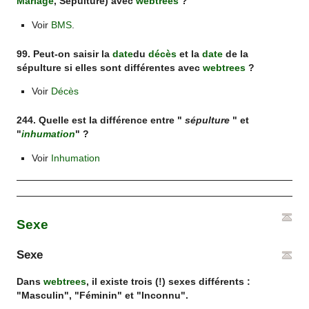
Mariage
,
Sépulture
) avec
webtrees
?
Voir
BMS
.
99. Peut-on saisir la
date
du
décès
et la
date
de la
sépulture
si elles sont différentes avec
webtrees
?
Voir
Décès
244. Quelle est la différence entre "
sépulture
" et
"
inhumation
" ?
Voir
Inhumation
Sexe
Sexe
Dans
webtrees
, il existe trois (!) sexes différents :
"Masculin", "Féminin" et "Inconnu".