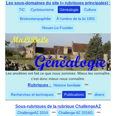
Les sous-domaines du site (= rubriques principales) :
TIC
Cyclotourisme
Généalogie
Culture
Brickostampaphilie
À l’ombre de la loi 1901
Nouan-Le-Fuzelier
Les ancêtres ont fait ce que nous sommes. Mieux les connaître,
c'est donc mieux nous connaître.
Rubriques :
Histoire familiale
***
Recherches et techniques
***
Publications
***
divers
Sous-rubriques de la rubrique ChallengeAZ
ChallengeAZ 2014
***
Challenge AZ 2016G
***