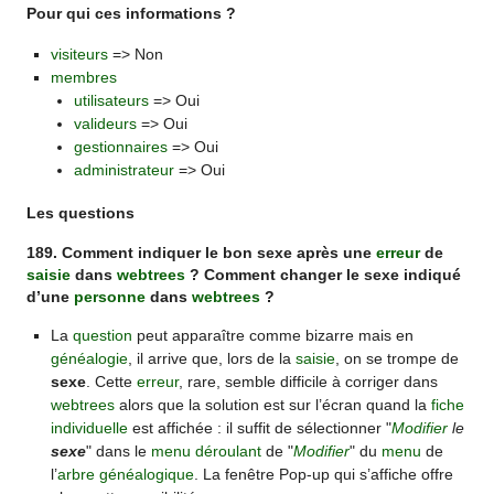
Pour qui ces informations ?
visiteurs
=> Non
membres
utilisateurs
=> Oui
valideurs
=> Oui
gestionnaires
=> Oui
administrateur
=> Oui
Les questions
189. Comment indiquer le bon sexe après une
erreur
de
saisie
dans
webtrees
? Comment changer le sexe indiqué
d’une
personne
dans
webtrees
?
La
question
peut apparaître comme bizarre mais en
généalogie
, il arrive que, lors de la
saisie
, on se trompe de
sexe
. Cette
erreur
, rare, semble difficile à corriger dans
webtrees
alors que la solution est sur l’écran quand la
fiche
individuelle
est affichée : il suffit de sélectionner "
Modifier
le
sexe
" dans le
menu déroulant
de "
Modifier
" du
menu
de
l’
arbre généalogique
. La fenêtre Pop-up qui s’affiche offre