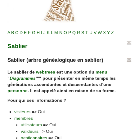
A
B
C
D
E
F
G
H
I
J
K
L
M
N
O
P
Q
R
S
T
U
V
W
X
Y
Z
Sablier
Sablier (arbre généalogique en sablier)
Le sablier de
webtrees
est une option du
menu
"
Diagrammes
’"" pour présenter en même temps les
générations ascendantes et descendantes d’une
personne
. Il est appelé ainsi en raison de sa forme.
Pour qui ces informations ?
visiteurs
=> Oui
membres
utilisateurs
=> Oui
valideurs
=> Oui
gestionnaires
=> Oui