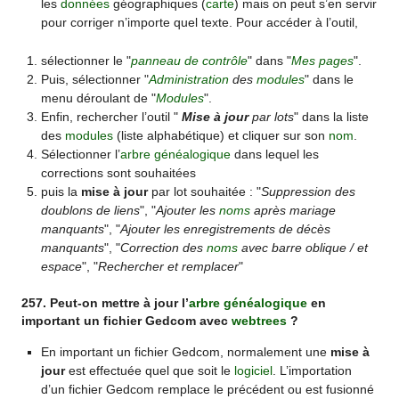
les
données
géographiques (
carte
) mais on peut s’en servir
pour corriger n’importe quel texte. Pour accéder à l’outil,
sélectionner le "
panneau de contrôle
" dans "
Mes pages
".
Puis, sélectionner "
Administration
des
modules
" dans le
menu déroulant de "
Modules
".
Enfin, rechercher l’outil "
Mise à jour
par lots
" dans la liste
des
modules
(liste alphabétique) et cliquer sur son
nom
.
Sélectionner l’
arbre généalogique
dans lequel les
corrections sont souhaitées
puis la
mise à jour
par lot souhaitée : "
Suppression des
doublons de liens
", "
Ajouter les
noms
après mariage
manquants
", "
Ajouter les enregistrements de décès
manquants
", "
Correction des
noms
avec barre oblique / et
espace
", "
Rechercher et remplacer
"
257. Peut-on mettre à jour l’
arbre généalogique
en
important un fichier Gedcom avec
webtrees
?
En important un fichier Gedcom, normalement une
mise à
jour
est effectuée quel que soit le
logiciel
. L’importation
d’un fichier Gedcom remplace le précédent ou est fusionné