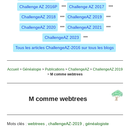
Challenge AZ 2016P
***
Challenge AZ 2017
***
ChallengeAZ 2018
***
ChallengeAZ 2019
***
ChallengeAZ 2020
***
ChallengeAZ 2021
***
ChallengeAZ 2023
***
Tous les articles ChallengeAZ-2016 sur tous les blogs
Accueil
>
Généalogie
>
Publications
>
ChallengeAZ
>
ChallengeAZ 2019
>
M comme webtrees
M comme webtrees
Mots clés :
webtrees
,
challengeAZ-2019
,
généalogiste