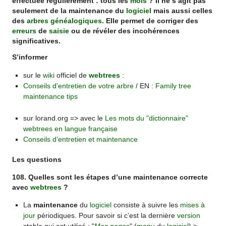
effectuée régulièrement : tous les
mois
? Il ne s’agit pas
seulement de la maintenance du
logiciel
mais aussi celles
des
arbres généalogiques
. Elle permet de corriger des
erreurs
de
saisie
ou de révéler des incohérences
significatives.
S’informer
sur le
wiki
officiel de
webtrees
:
Conseils d’entretien de votre arbre
/ EN :
Family tree
maintenance tips
sur lorand.org => avec le
Les mots du "dictionnaire"
webtrees en langue française
Conseils d’entretien et maintenance
Les questions
108. Quelles sont les étapes d’une maintenance correcte
avec
webtrees
?
La
maintenance
du
logiciel
consiste à suivre les
mises à
jour
périodiques. Pour savoir si c’est la dernière
version