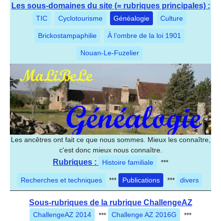
Les sous-domaines du site (= rubriques principales) :
TIC
Cyclotourisme
Généalogie
Culture
Brickostampaphilie
À l’ombre de la loi 1901
Nouan-Le-Fuzelier
Les ancêtres ont fait ce que nous sommes. Mieux les connaître,
c'est donc mieux nous connaître.
Rubriques :
Histoire familiale
***
Recherches et techniques
***
Publications
***
divers
Sous-rubriques de la rubrique ChallengeAZ
ChallengeAZ 2014
***
Challenge AZ 2016G
***