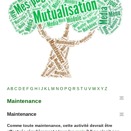
A
B
C
D
E
F
G
H
I
J
K
L
M
N
O
P
Q
R
S
T
U
V
W
X
Y
Z
Maintenance
Maintenance
Comme toute maintenance, cette activité devrait être