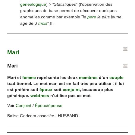
généalogique
) > "
Statistiques
" (l’observation des
graphiques de base permet de découvrir quelques
anomalies comme par exemple "
le
père
le plus jeune
âgé de 3
mois
" !!!
Mari
Mari
Mari et
femme
représente les deux
membres
d’un
couple
traditionnel. Le mot mari est en fait très peu utilisé : il lui
est préféré soit
époux
soit
conjoint
, beaucoup plus
générique.
webtrees
n’utilise pas ce mot
Voir
Conjoint
/
Époux/épouse
Balise Gedcom associée : HUSBAND