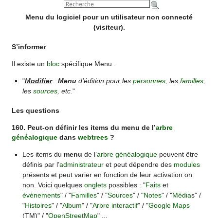
Menu du logiciel pour un utilisateur non connecté
(visiteur).
S’informer
Il existe un
bloc
spécifique Menu :
"
Modifier
:
Menu
d’édition pour les
personnes
, les
familles
,
les
sources
, etc.
"
Les questions
160. Peut-on définir les items du menu de l’
arbre
généalogique
dans
webtrees
?
Les items du
menu
de l’
arbre généalogique
peuvent être
définis par l’
administrateur
et peut dépendre des
modules
présents et peut varier en fonction de leur activation on
non. Voici quelques
onglets
possibles : "
Faits
et
évènements
" / "
Familles
" / "
Sources
" / "
Notes
" / "
Média
s" /
"
Histoires
" / "
Album
" / "
Arbre interactif
" / "
Google Maps
(TM)" / "
OpenStreetMap
" ...