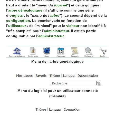
Il existe deux menus distincts, celui qui gère le site (en
haut à droite : le "
menu du
logiciel
") et celui qui gère
l’
arbre généalogique
(il s’affiche comme une série
d’
onglets
: le "
menu de l’
arbre
"). Le second dépend de la
configuration
. Le premier varie en fonction de
l’
utilisateur
: de "minimal" pour le
visiteur
non identifié à
"très complet" pour l’
administrateur
. Il est en partie
configurable par l’
administrateur
.
Menu de l’arbre généalogique
Menu du logiciel pour un utilisateur connecté
(membre)