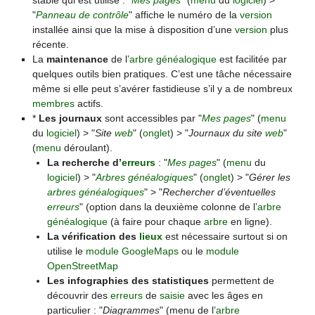
stable qui est utilisé : "
Mes pages
" (
menu
du
logiciel
) >
"
Panneau de contrôle
" affiche le numéro de la
version
installée ainsi que la mise à disposition d’une
version
plus
récente.
La
maintenance
de l’
arbre généalogique
est facilitée par
quelques outils bien pratiques. C’est une tâche nécessaire
même si elle peut s’avérer fastidieuse s’il y a de nombreux
membres
actifs.
*
Les journaux
sont accessibles par "
Mes pages
" (
menu
du
logiciel
) > "
Site
web
" (
onglet
) > "
Journaux du site
web
"
(
menu
déroulant).
La recherche d’
erreurs
: "
Mes pages
" (
menu
du
logiciel
) > "
Arbres généalogiques
" (
onglet
) > "
Gérer les
arbres généalogiques
" > "
Rechercher d’éventuelles
erreurs
" (option dans la deuxième colonne de l’
arbre
généalogique
(à faire pour chaque
arbre
en ligne).
La vérification des
lieux
est nécessaire surtout si on
utilise le
module GoogleMaps
ou le
module
OpenStreetMap
Les infographies des statistiques
permettent de
découvrir des
erreurs
de
saisie
avec les âges en
particulier : "
Diagrammes
" (menu de l’
arbre