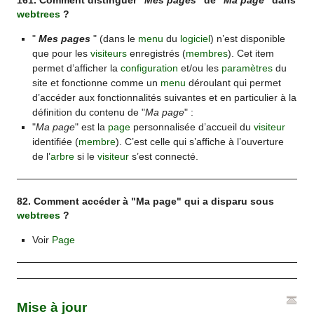
161. Comment distinguer "
Mes pages
" de "
Ma page
" dans
webtrees
?
"
Mes pages
" (dans le
menu
du
logiciel
) n’est disponible
que pour les
visiteurs
enregistrés (
membres
). Cet item
permet d’afficher la
configuration
et/ou les
paramètres
du
site et fonctionne comme un
menu
déroulant qui permet
d’accéder aux fonctionnalités suivantes et en particulier à la
définition du contenu de "
Ma page
" :
"
Ma page
" est la
page
personnalisée d’accueil du
visiteur
identifiée (
membre
). C’est celle qui s’affiche à l’ouverture
de l’
arbre
si le
visiteur
s’est connecté.
82. Comment accéder à "Ma page" qui a disparu sous
webtrees
?
Voir
Page
Mise à jour