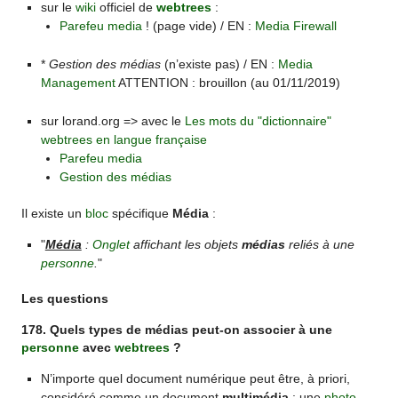
sur le
wiki
officiel de
webtrees
:
Parefeu media
! (page vide) / EN :
Media Firewall
*
Gestion des médias
(n’existe pas) / EN :
Media
Management
ATTENTION : brouillon (au 01/11/2019)
sur lorand.org => avec le
Les mots du "dictionnaire"
webtrees en langue française
Parefeu media
Gestion des médias
Il existe un
bloc
spécifique
Média
:
"
Média
:
Onglet
affichant les objets
médias
reliés à une
personne
.
"
Les questions
178. Quels types de médias peut-on associer à une
personne
avec
webtrees
?
N’importe quel document numérique peut être, à priori,
considéré comme un document
multimédia
: une
photo