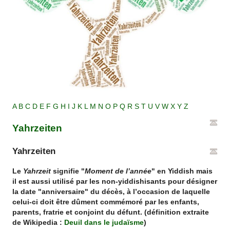
A
B
C
D
E
F
G
H
I
J
K
L
M
N
O
P
Q
R
S
T
U
V
W
X
Y
Z
Yahrzeiten
Yahrzeiten
Le
Yahrzeit
signifie "
Moment de l’année
" en Yiddish mais
il est aussi utilisé par les non-yiddishisants pour désigner
la date "anniversaire" du décès, à l’occasion de laquelle
celui-ci doit être dûment commémoré par les enfants,
parents, fratrie et conjoint du défunt. (définition extraite
de Wikipedia :
Deuil dans le judaïsme
)