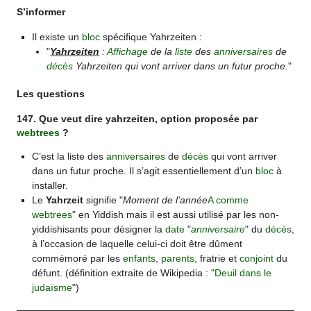
S’informer
Il existe un
bloc
spécifique Yahrzeiten :
"
Yahrzeiten
:
Affichage
de la
liste
des
anniversaires
de
décès
Yahrzeiten qui vont arriver dans un futur proche.
"
Les questions
147. Que veut dire yahrzeiten, option proposée par
webtrees
?
C’est la liste des
anniversaires
de
décès
qui vont arriver
dans un futur proche. Il s’agit essentiellement d’un
bloc
à
installer.
Le
Yahrzeit
signifie "
Moment de l’année
A comme
webtrees
" en Yiddish mais il est aussi utilisé par les non-
yiddishisants pour désigner la
date
"
anniversaire
" du
décès
,
à l’occasion de laquelle celui-ci doit être dûment
commémoré par les
enfants
,
parents
, fratrie et
conjoint
du
défunt. (définition extraite de Wikipedia : "
Deuil dans le
judaïsme
")