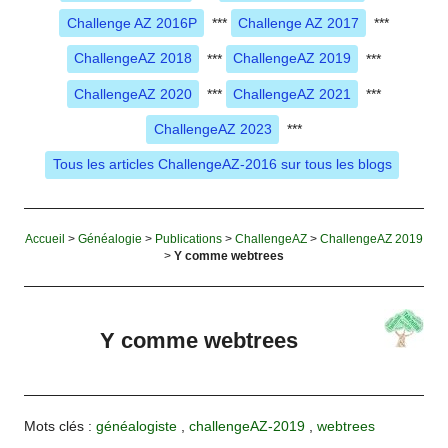
Challenge AZ 2016P
***
Challenge AZ 2017
***
ChallengeAZ 2018
***
ChallengeAZ 2019
***
ChallengeAZ 2020
***
ChallengeAZ 2021
***
ChallengeAZ 2023
***
Tous les articles ChallengeAZ-2016 sur tous les blogs
Accueil
>
Généalogie
>
Publications
>
ChallengeAZ
>
ChallengeAZ 2019
>
Y comme webtrees
Y comme webtrees
Mots clés :
généalogiste
,
challengeAZ-2019
,
webtrees