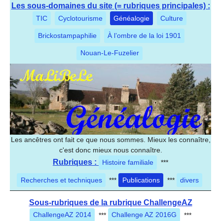
Les sous-domaines du site (= rubriques principales) :
TIC
Cyclotourisme
Généalogie
Culture
Brickostampaphilie
À l’ombre de la loi 1901
Nouan-Le-Fuzelier
Les ancêtres ont fait ce que nous sommes. Mieux les connaître,
c'est donc mieux nous connaître.
Rubriques :
Histoire familiale
***
Recherches et techniques
***
Publications
***
divers
Sous-rubriques de la rubrique ChallengeAZ
ChallengeAZ 2014
***
Challenge AZ 2016G
***