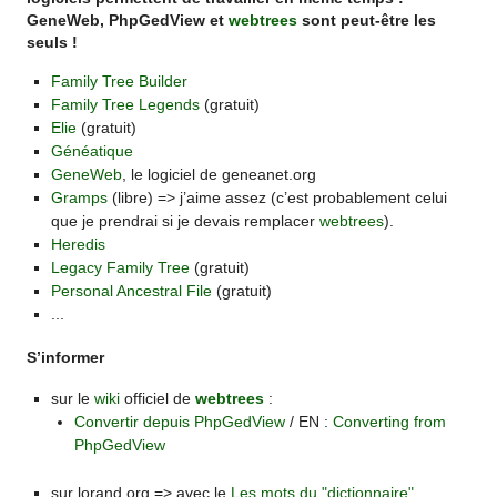
GeneWeb, PhpGedView et
webtrees
sont peut-être les
seuls !
Family Tree Builder
Family Tree Legends
(gratuit)
Elie
(gratuit)
Généatique
GeneWeb
, le logiciel de geneanet.org
Gramps
(libre) => j’aime assez (c’est probablement celui
que je prendrai si je devais remplacer
webtrees
).
Heredis
Legacy Family Tree
(gratuit)
Personal Ancestral File
(gratuit)
...
S’informer
sur le
wiki
officiel de
webtrees
:
Convertir depuis PhpGedView
/ EN :
Converting from
PhpGedView
sur lorand.org => avec le
Les mots du "dictionnaire"