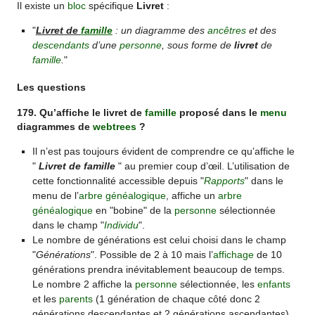
Il existe un
bloc
spécifique
Livret
:
"
Livret de
famille
: un diagramme des
ancêtres
et des
descendants
d’une
personne
, sous forme de
livret
de
famille
.
"
Les questions
179. Qu’affiche le livret de
famille
proposé dans le
menu
diagrammes de
webtrees
?
Il n’est pas toujours évident de comprendre ce qu’affiche le
"
Livret de famille
" au premier coup d’œil. L’utilisation de
cette fonctionnalité accessible depuis "
Rapports
" dans le
menu de l’
arbre généalogique
, affiche un
arbre
généalogique
en "bobine" de la
personne
sélectionnée
dans le champ "
Individu
".
Le nombre de générations est celui choisi dans le champ
"
Générations
". Possible de 2 à 10 mais l’
affichage
de 10
générations prendra inévitablement beaucoup de temps.
Le nombre 2 affiche la
personne
sélectionnée, les
enfants
et les
parents
(1 génération de chaque côté donc 2
générations descendantes et 2 générations ascendantes).