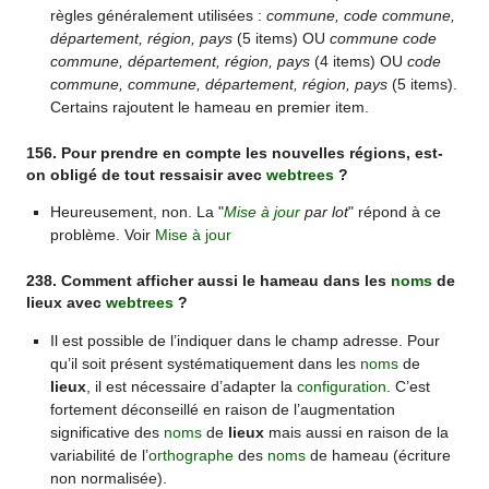
règles généralement utilisées :
commune, code commune,
département, région, pays
(5 items) OU
commune code
commune, département, région, pays
(4 items) OU
code
commune, commune, département, région, pays
(5 items).
Certains rajoutent le hameau en premier item.
156. Pour prendre en compte les nouvelles régions, est-
on obligé de tout ressaisir avec
webtrees
?
Heureusement, non. La "
Mise à jour
par lot
" répond à ce
problème. Voir
Mise à jour
238. Comment afficher aussi le hameau dans les
noms
de
lieux avec
webtrees
?
Il est possible de l’indiquer dans le champ adresse. Pour
qu’il soit présent systématiquement dans les
noms
de
lieux
, il est nécessaire d’adapter la
configuration
. C’est
fortement déconseillé en raison de l’augmentation
significative des
noms
de
lieux
mais aussi en raison de la
variabilité de l’
orthographe
des
noms
de hameau (écriture
non normalisée).