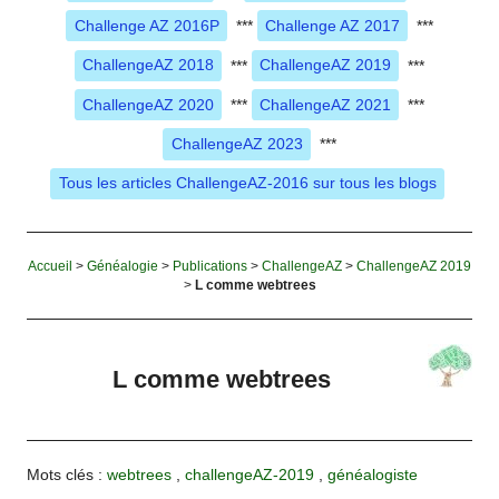
Challenge AZ 2016P
***
Challenge AZ 2017
***
ChallengeAZ 2018
***
ChallengeAZ 2019
***
ChallengeAZ 2020
***
ChallengeAZ 2021
***
ChallengeAZ 2023
***
Tous les articles ChallengeAZ-2016 sur tous les blogs
Accueil
>
Généalogie
>
Publications
>
ChallengeAZ
>
ChallengeAZ 2019
>
L comme webtrees
L comme webtrees
Mots clés :
webtrees
,
challengeAZ-2019
,
généalogiste