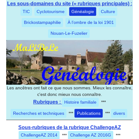
Les sous-domaines du site (= rubriques principales) :
TIC
Cyclotourisme
Généalogie
Culture
Brickostampaphilie
À l’ombre de la loi 1901
Nouan-Le-Fuzelier
Les ancêtres ont fait ce que nous sommes. Mieux les connaître,
c'est donc mieux nous connaître.
Rubriques :
Histoire familiale
***
Recherches et techniques
***
Publications
***
divers
Sous-rubriques de la rubrique ChallengeAZ
ChallengeAZ 2014
***
Challenge AZ 2016G
***