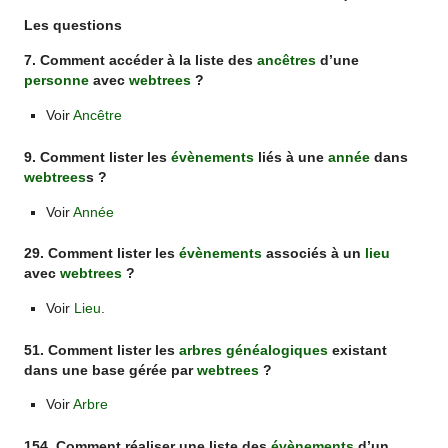
Les questions
7. Comment accéder à la liste des
ancêtres
d’une
personne
avec
webtrees
?
Voir
Ancêtre
9. Comment lister les
évènements
liés à une
année
dans
webtrees
s ?
Voir
Année
29. Comment lister les
évènements
associés à un
lieu
avec
webtrees
?
Voir
Lieu
.
51. Comment lister les
arbres généalogiques
existant
dans une base gérée par
webtrees
?
Voir
Arbre
154. Comment réaliser une liste des
évènements
d’un