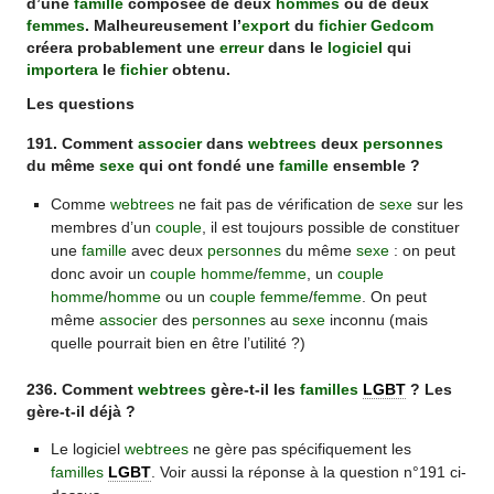
d’une
famille
composée de deux
hommes
ou de deux
femmes
. Malheureusement l’
export
du
fichier Gedcom
créera probablement une
erreur
dans le
logiciel
qui
importera
le
fichier
obtenu.
Les questions
191. Comment
associer
dans
webtrees
deux
personnes
du même
sexe
qui ont fondé une
famille
ensemble ?
Comme
webtrees
ne fait pas de vérification de
sexe
sur les
membres d’un
couple
, il est toujours possible de constituer
une
famille
avec deux
personnes
du même
sexe
: on peut
donc avoir un
couple
homme
/
femme
, un
couple
homme
/
homme
ou un
couple
femme
/
femme
. On peut
même
associer
des
personnes
au
sexe
inconnu (mais
quelle pourrait bien en être l’utilité ?)
236. Comment
webtrees
gère-t-il les
familles
LGBT
? Les
gère-t-il déjà ?
Le logiciel
webtrees
ne gère pas spécifiquement les
familles
LGBT
. Voir aussi la réponse à la question n°191 ci-