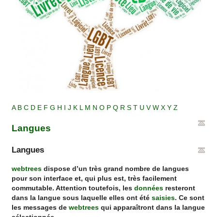
A
B
C
D
E
F
G
H
I
J
K
L
M
N
O
P
Q
R
S
T
U
V
W
X
Y
Z
Langues
Langues
webtrees
dispose d’un très grand nombre de langues
pour son interface et, qui plus est, très facilement
commutable. Attention toutefois, les
données
resteront
dans la langue sous laquelle elles ont été
saisies
. Ce sont
les messages de
webtrees
qui apparaîtront dans la langue