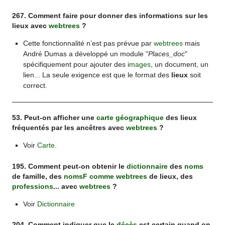
267. Comment faire pour donner des informations sur les
lieux avec
webtrees
?
Cette fonctionnalité n’est pas prévue par
webtrees
mais
André Dumas a développé un module "
Places_doc
"
spécifiquement pour ajouter des i
mages
, un document, un
lien... La seule exigence est que le format des
lieux
soit
correct.
53. Peut-on afficher une
carte géographique
des lieux
fréquentés par les ancêtres avec
webtrees
?
Voir
Carte
.
195. Comment peut-on obtenir le
dictionnaire
des
noms
de famille, des
noms
F comme webtrees
de lieux, des
professions
... avec
webtrees
?
Voir
Dictionnaire
204. Comment indiquer que le
décès
est certain quand on