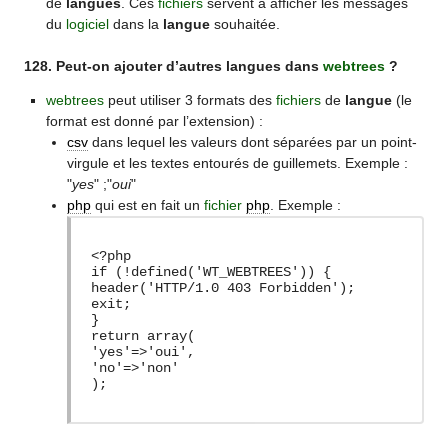
de
langues
. Ces
fichiers
servent à afficher les messages
du
logiciel
dans la
langue
souhaitée.
128. Peut-on ajouter d’autres langues dans
webtrees
?
webtrees
peut utiliser 3 formats des
fichiers
de
langue
(le
format est donné par l’extension) :
csv
dans lequel les valeurs dont séparées par un point-
virgule et les textes entourés de guillemets. Exemple :
"
yes
" ;"
oui
"
php
qui est en fait un
fichier
php
. Exemple :
<?php
if (!defined('WT_WEBTREES')) {
header('HTTP/1.0 403 Forbidden');
exit;
}
return array(
'yes'=>'oui',
'no'=>'non'
);