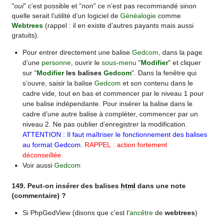
"
oui
" c’est possible et "
non
" ce n’est pas recommandé sinon
quelle serait l’utilité d’un logiciel de
Généalogie
comme
Webtrees
(rappel : il en existe d’autres payants mais aussi
gratuits).
Pour entrer directement une balise
Gedcom
, dans la page
d’une
personne
, ouvrir le
sous-menu
"
Modifier
" et cliquer
sur "
Modifier
les balises
Gedcom
". Dans la fenêtre qui
s’ouvre, saisir la balise
Gedcom
et son contenu dans le
cadre vide, tout en bas et commencer par le niveau 1 pour
une balise indépendante. Pour insérer la balise dans le
cadre d’une autre balise à compléter, commencer par un
niveau 2. Ne pas oublier d’enregistrer la modification.
ATTENTION : Il faut maîtriser le fonctionnement des balises
au format Gedcom
.
RAPPEL : action fortement
déconseillée.
Voir aussi
Gedcom
149. Peut-on insérer des balises
html
dans une note
(commentaire) ?
Si PhpGedView (disons que c’est l’
ancêtre
de
webtrees
)