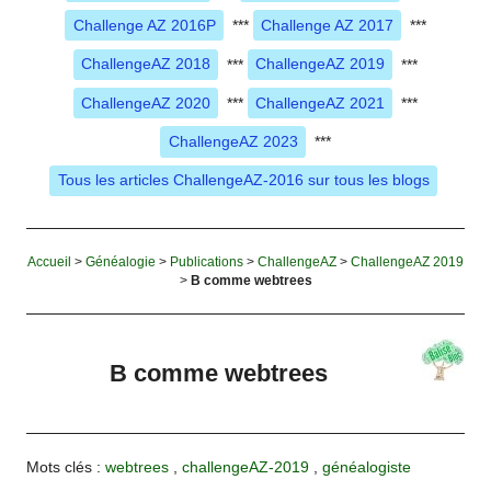
Challenge AZ 2016P
***
Challenge AZ 2017
***
ChallengeAZ 2018
***
ChallengeAZ 2019
***
ChallengeAZ 2020
***
ChallengeAZ 2021
***
ChallengeAZ 2023
***
Tous les articles ChallengeAZ-2016 sur tous les blogs
Accueil
>
Généalogie
>
Publications
>
ChallengeAZ
>
ChallengeAZ 2019
>
B comme webtrees
B comme webtrees
Mots clés :
webtrees
,
challengeAZ-2019
,
généalogiste