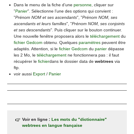
Dans le menu de la fiche d’une
personne
, cliquer sur
"
Panier
". Sélectionne l’une des options qui convient :
"
Prénom NOM et ses ascendants
", "
Prénom NOM, ses
ascendants et leurs familles
", "
Prénom NOM, ses conjoints
et ses descendants
". Puis cliquer sur le bouton continuer.
Une nouvelle fenêtre proposera alors le
téléchargement
du
fichier
Gedcom
obtenu. Quelques
paramètres
peuvent être
adaptés. Attention, si le
fichier
Gedcom
du
panier
dépasse
les 2 Mo, le
téléchargement
ne fonctionnera pas : il faut
récupérer le
fichier
dans le dossier data de
webtrees
via
ftp.
voir aussi
Export
/
Panier
Voir en ligne :
Les mots du "dictionnaire"
webtrees en langue française