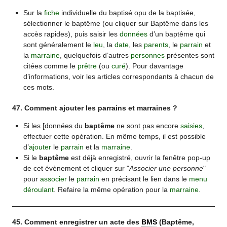
Sur la
fiche
individuelle du baptisé opu de la baptisée,
sélectionner le baptême (ou cliquer sur Baptême dans les
accès rapides), puis saisir les
données
d’un baptême qui
sont généralement le
leu
, la
date
, les
parents
, le
parrain
et
la
marraine
, quelquefois d’autres
personnes
présentes sont
citées comme le
prêtre
(ou
curé
). Pour davantage
d’informations, voir les articles correspondants à chacun de
ces mots.
47. Comment ajouter les parrains et marraines ?
Si les [données du
baptême
ne sont pas encore
saisies
,
effectuer cette opération. En même temps, il est possible
d’
ajouter
le
parrain
et la
marraine
.
Si le
baptême
est déjà enregistré, ouvrir la fenêtre pop-up
de cet évènement et cliquer sur "
Associer une personne
"
pour
associer
le
parrain
en précisant le lien dans le
menu
déroulant
. Refaire la même opération pour la
marraine
.
45. Comment enregistrer un acte des
BMS
(Baptême,