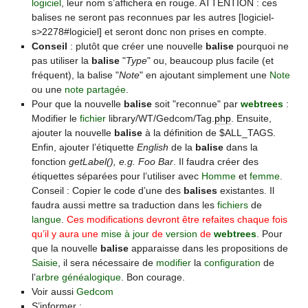
logiciel
, leur nom s’affichera en rouge. ATTENTION : ces
balises ne seront pas reconnues par les autres [logiciel-
s>2278#logiciel] et seront donc non prises en compte.
Conseil
: plutôt que créer une nouvelle
balise
pourquoi ne
pas utiliser la
balise
"
Type
" ou, beaucoup plus facile (et
fréquent), la balise "
Note
" en ajoutant simplement une
Note
ou une
note partagée
.
Pour que la nouvelle
balise
soit "reconnue" par
webtrees
:
Modifier le
fichier
library/WT/Gedcom/Tag.
php
. Ensuite,
ajouter la nouvelle
balise
à la définition de $ALL_TAGS.
Enfin, ajouter l’étiquette
English
de la
balise
dans la
fonction
getLabel(), e.g. Foo Bar
. Il faudra créer des
étiquettes séparées pour l’utiliser avec
Homme
et
femme
.
Conseil : Copier le code d’une des
balises
existantes. Il
faudra aussi mettre sa traduction dans les
fichiers
de
langue
.
Ces modifications devront être refaites chaque fois
qu’il y aura une
mise à jour
de
version
de
webtrees
. Pour
que la nouvelle
balise
apparaisse dans les propositions de
Saisie
, il sera nécessaire de
modifier
la
configuration
de
l’
arbre généalogique
. Bon courage.
Voir aussi
Gedcom
S’informer :