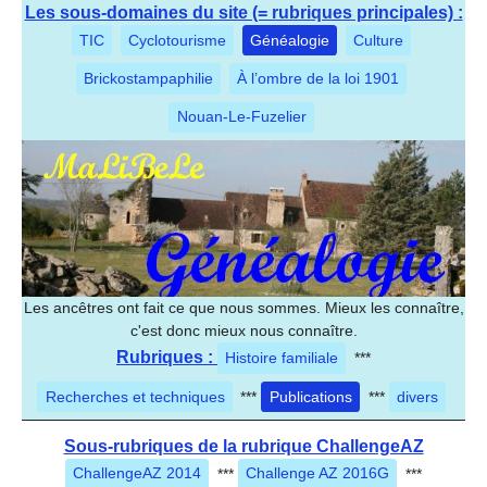
Les sous-domaines du site (= rubriques principales) :
TIC
Cyclotourisme
Généalogie
Culture
Brickostampaphilie
À l’ombre de la loi 1901
Nouan-Le-Fuzelier
Les ancêtres ont fait ce que nous sommes. Mieux les connaître,
c'est donc mieux nous connaître.
Rubriques :
Histoire familiale
***
Recherches et techniques
***
Publications
***
divers
Sous-rubriques de la rubrique ChallengeAZ
ChallengeAZ 2014
***
Challenge AZ 2016G
***