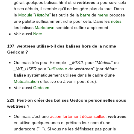
gérait quelques balises
html
et si
webtrees
a poursuivi cela
à ses débuts, il semble qu’il ne les gère plus du tout. Dans
le
Module
"
Histoire
" les outils de la
barre
de
menu
propose
une palette suffisamment riche pour cela. Dans les
notes
,
les balises
Markdown
semblent suffire amplement.
Voir aussi
Note
197. webtrees utilise-t-il des balises hors de la norme
Gedcom ?
Oui mais très peu. Exemple :
_MDCL
pour "
Médical
" ou
_WT_USER
pour "
utilisateur
de
webtrees
" (par défaut
balise
systématiquement utilisée dans le cadre d’une
Mutualisation
effective ou à venir peut-être).
Voir aussi
Gedcom
229. Peut-on créer des balises Gedcom personnelles sous
webtrees ?
Oui mais c’est une
action fortement déconseillée
.
webtrees
en utilise quelques-unes et préfixes leur nom d’une
underscore ("_"). Si vous ne les définissez pas pour le