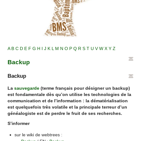
A
B
C
D
E
F
G
H
I
J
K
L
M
N
O
P
Q
R
S
T
U
V
W
X
Y
Z
Backup
Backup
La
sauvegarde
(terme français pour désigner un backup)
est fondamentale dès qu’on utilise les technologies de la
communication et de l’information : la dématérialisation
est quelquefois très volatile et la principale terreur d’un
généalogiste est de perdre le fruit de ses recherches.
S’informer
sur le wiki de webtrees :