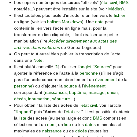
Les copies numériques des
actes
"officiels" (
état civil
,
BMS
,
notariés...) peuvent être installés sur le site (voir
Médias
).
Il est toutefois plus facile d’introduire un lien vers le
fichier
en ligne (voir les
balises Markdown
). Une
note
peut
contenir le lien vers l’
act
e en ligne mais, pour la
transformer en lien cliquable, il faut réaliser une petite
manipulation (lire
Accéder directement aux actes des
archives dans webtrees
de Genea-Logiques)
On peut tout aussi bien publier la transcription de l’acte
dans une
Note
.
Il est plutôt conseillé
[
1
]
d’utiliser l’
onglet
"
Sources
" pour
ajouter la référence de l’
acte
à la
personne
(s’il ne s’agit
pas d’un
acte
concernant directement un
évènement
de la
personne
) ou d’ajouter la
source
à l’
évènement
correspondant (
naissances
,
baptême
,
mariage
,
union
,
décès
,
inhumation
,
sépulture
...).
Pour obtenir la liste des
actes
de l’
état civil
, voir l’article
"
Rapport
" puis "
Actes
de l’
état civil
". Il est possible d’obtenir
la
liste
des
actes
(au sens large et donc
BMS
compris) en
sélectionnant un
nom
, un
lieu
ou les
dates
minimales et
maximales de
naissance
ou de
décès
(toutes les