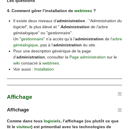
Les questions
4. Comment gérer l’installation de
webtrees
?
Il existe deux niveaux d’
administration
: "
Administration du
logiciel
", le plus élevé et "
Administration
de l’arbre
généalogique
" ou "gestionnaire".
Un "
gestionnaire
" n’a accès qu’à l’
administration
de l’
arbre
généalogique
, pas à l’
administration
du site.
Pour une description générique de la page
d’
administration
, consulter la
Page administration
sur le
wiki
consacré à
webtrees
.
Voir aussi :
Installation
Affichage
Affichage
Comme dans tous
logiciels
, l’
affichage
(ou plutôt ce que
lit le
visiteur
) est primordial avec les technologies de