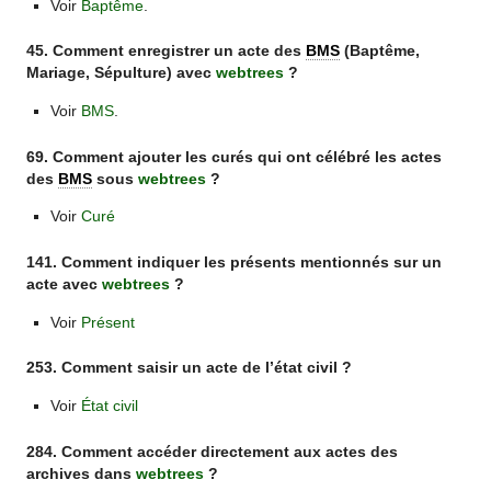
Voir
Baptême
.
45. Comment enregistrer un acte des
BMS
(Baptême,
Mariage, Sépulture) avec
webtrees
?
Voir
BMS
.
69. Comment ajouter les curés qui ont célébré les actes
des
BMS
sous
webtrees
?
Voir
Curé
141. Comment indiquer les présents mentionnés sur un
acte avec
webtrees
?
Voir
Présent
253. Comment saisir un acte de l’état civil ?
Voir
État civil
284. Comment accéder directement aux actes des
archives dans
webtrees
?