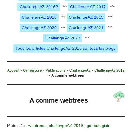
Challenge AZ 2016P
***
Challenge AZ 2017
***
ChallengeAZ 2018
***
ChallengeAZ 2019
***
ChallengeAZ 2020
***
ChallengeAZ 2021
***
ChallengeAZ 2023
***
Tous les articles ChallengeAZ-2016 sur tous les blogs
Accueil
>
Généalogie
>
Publications
>
ChallengeAZ
>
ChallengeAZ 2019
>
A comme webtrees
A comme webtrees
Mots clés :
webtrees
,
challengeAZ-2019
,
généalogiste