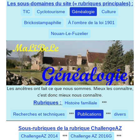
Les sous-domaines du site (= rubriques principales) :
TIC
Cyclotourisme
Généalogie
Culture
Brickostampaphilie
À l’ombre de la loi 1901
Nouan-Le-Fuzelier
Les ancêtres ont fait ce que nous sommes. Mieux les connaître,
c'est donc mieux nous connaître.
Rubriques :
Histoire familiale
***
Recherches et techniques
***
Publications
***
divers
Sous-rubriques de la rubrique ChallengeAZ
ChallengeAZ 2014
***
Challenge AZ 2016G
***