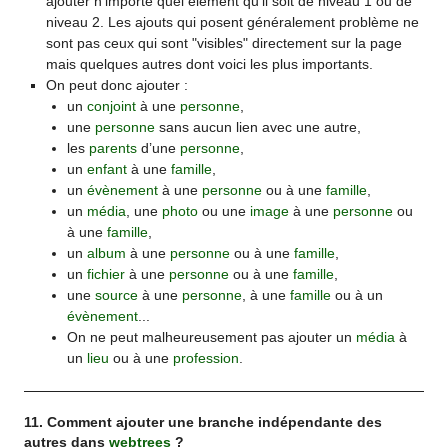
ajouter n’importe quel élément qu’il soit de niveau 1 ou de
niveau 2. Les ajouts qui posent généralement problème ne
sont pas ceux qui sont "visibles" directement sur la page
mais quelques autres dont voici les plus importants.
On peut donc ajouter :
un
conjoint
à une
personne
,
une
personne
sans aucun lien avec une autre,
les
parents
d’une
personne
,
un
enfant
à une
famille
,
un
évènement
à une
personne
ou à une
famille
,
un
média
, une
photo
ou une
image
à une
personne
ou
à une
famille
,
un
album
à une
personne
ou à une
famille
,
un
fichier
à une
personne
ou à une
famille
,
une
source
à une
personne
, à une
famille
ou à un
évènement
...
On ne peut malheureusement pas ajouter un
média
à
un
lieu
ou à une
profession
.
11. Comment ajouter une branche indépendante des
autres dans
webtrees
?