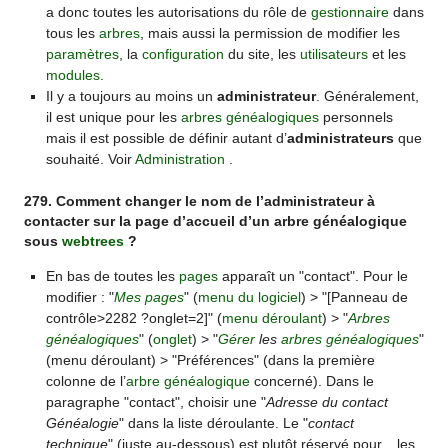
a donc toutes les autorisations du rôle de
gestionnaire
dans
tous les
arbres
, mais aussi la permission de modifier les
paramètres
, la
configuration
du site, les
utilisateurs
et les
modules
.
Il y a toujours au moins un
administrateur
. Généralement,
il est unique pour les
arbres généalogiques
personnels
mais il est possible de définir autant d’
administrateurs
que
souhaité. Voir
Administration
.
279. Comment changer le nom de l’administrateur à
contacter sur la page d’accueil d’un arbre généalogique
sous
webtrees
?
En bas de toutes les
pages
apparaît un "contact". Pour le
modifier : "
Mes pages
" (
menu du logiciel
) > "[Panneau de
contrôle>2282 ?onglet=2]" (
menu déroulant
) > "
Arbres
généalogiques
" (
onglet
) > "
Gérer
les
arbres généalogiques
"
(menu déroulant) > "Préférences" (dans la première
colonne de l’
arbre généalogique
concerné). Dans le
paragraphe "contact", choisir une "
Adresse du contact
Généalogie
" dans la liste déroulante. Le "
contact
technique
" (juste au-dessous) est plutôt réservé pour... les