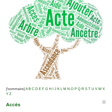
[!sommaire]
A
B
C
D
E
F
G
H
I
J
K
L
M
N
O
P
Q
R
S
T
U
V
W
X
Y
Z
Accès