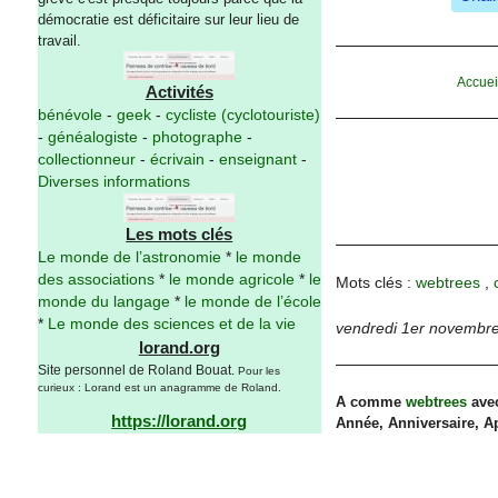
démocratie est déficitaire sur leur lieu de
travail.
Accuei
Activités
bénévole
-
geek
-
cycliste (cyclotouriste)
-
généalogiste
-
photographe
-
collectionneur
-
écrivain
-
enseignant
-
Diverses informations
Les mots clés
Le monde de l’astronomie
*
le monde
des associations
*
le monde agricole
*
le
Mots clés :
webtrees
,
monde du langage
*
le monde de l’école
*
Le monde des sciences et de la vie
vendredi 1er novembr
lorand.org
Site personnel de Roland Bouat.
Pour les
curieux : Lorand est un anagramme de Roland.
A comme
webtrees
avec
https://lorand.org
Année, Anniversaire, A