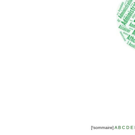
[!sommaire]
A
B
C
D
E