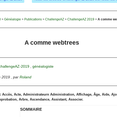
l
>
Généalogie
>
Publications
>
ChallengeAZ
>
ChallengeAZ 2019
>
A comme we
A comme webtrees
challengeAZ-2019
,
généalogiste
e 2019
,
par
Roland
 Accès, Acte, Administrateurn Administration, Affichage, Âge, Aide, Ajo
pprobation, Arbre, Ascendance, Assistant, Associer.
SOMMAIRE