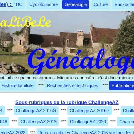
les) :
TIC
Cyclotourisme
Généalogie
Culture
Brickosta
nt fait ce que nous sommes. Mieux les connaître, c'est donc mieux 
Histoire familiale
***
Recherches et techniques
***
Publication
Sous-rubriques de la rubrique ChallengeAZ
14
***
Challenge AZ 2016G
***
Challenge AZ 2016P
***
Chall
2018
***
ChallengeAZ 2019
***
ChallengeAZ 2020
***
Challe
lengeAZ 2023
***
Tous les articles ChallengeAZ-2016 sur tous les 