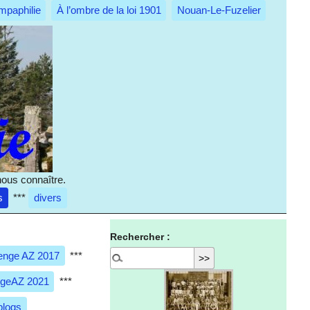
mpaphilie
À l’ombre de la loi 1901
Nouan-Le-Fuzelier
nous connaître.
s
***
divers
Rechercher :
enge AZ 2017
***
ngeAZ 2021
***
blogs