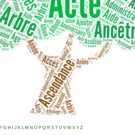
F
G
H
I
J
K
L
M
N
O
P
Q
R
S
T
U
V
W
X
Y
Z