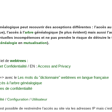
éalogique peut recouvrir des acceptions différentes : l’accès au s
), l’accès à l’
arbre
généalogique (le plus évident) mais aussi l’
entuelles incompétences et ne pas prendre le risque de détruire le 
généalogie
en
mutualisation
).
ciel de
webtrees
:
t Confidentialité
/ EN :
Access and Privacy
 => avec le
Les mots du "dictionnaire" webtrees en langue française
cès à l’arbre généalogique
les de confidentialité
ité
/
Configuration
/
Utilisateur
 est possible de restreindre l’accès au site via les adresses IP mais c’es