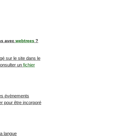
ns avec
webtrees
?
é sur le site dans le
Consulter un
fichier
 Ces évènements
r pour être incorporé
a langue