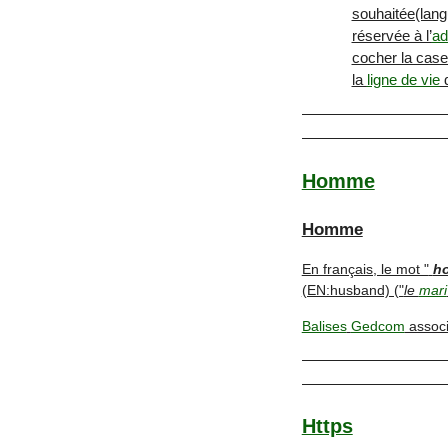
souhaitée(langu
réservée à l’
ad
cocher la case
la
ligne de vie
d
Homme
Homme
En français, le mot "
h
(EN:husband) ("
le
mari
Balises
Gedcom
assoc
Https