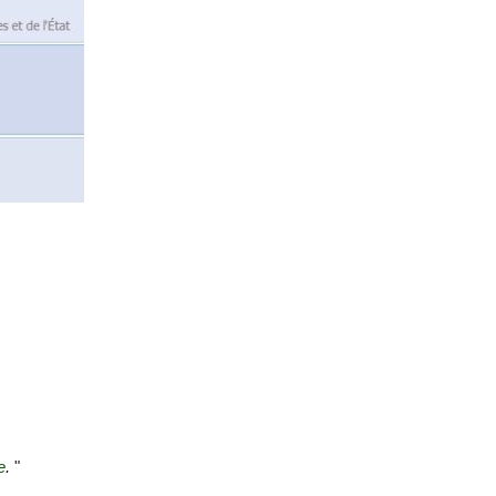
e
.
"