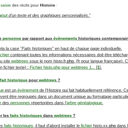
a
saisie
des récits pour
Histoire
:
ajout
d’un texte et des graphiques personnalisés.
"
ne
personne
par rapport aux
évènements
historiques contemporai
la la case "
Faits historiques
" en haut de chaque page individuelle.
ichier
contenant toutes les informations nécessaires doit être télécharg
du site
webtrees
sous le nom histo.fr.
php
. (fr pour langue française). 
un fichier texte) :
Fichier histo.php pour webtrees 1...
[
1
]
.
fait historique
pour
webtrees
?
que
est un
évènement
de l’Histoire qui fait habituellement référence.
vent être regroupés dans un document unique au formatage particulie
e
des
personnes
répertoriées dans l’
arbre généalogique
.
r les
faits historiques
dans
webtrees
?
les
faits historiques
, il faut d’abord installer le
fichier
histo.xx.
php
dans l