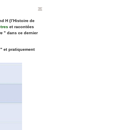
nd H (l’Histoire de
tres
et racontées
re
" dans ce dernier
s
" et pratiquement