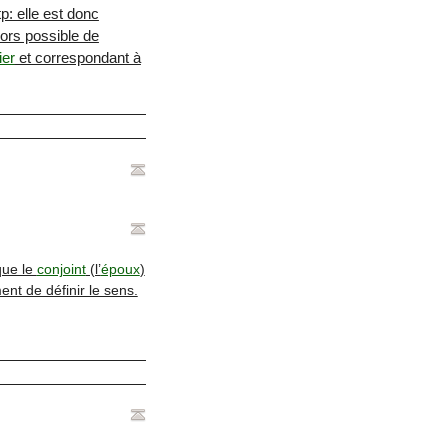
tp: elle est donc
alors possible de
ier
et correspondant à
ique le
conjoint
(l’
époux
)
t de définir le sens.