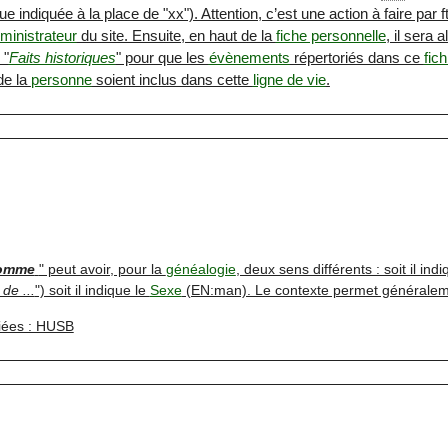
e indiquée à la place de "xx"). Attention, c’est une action à faire par f
ministrateur
du site. Ensuite, en haut de la
fiche personnelle
, il sera 
 "
Faits historiques
" pour que les
évènements
répertoriés dans ce
fich
e la
personne
soient inclus dans cette
ligne de vie
.
omme
" peut avoir, pour la
généalogie
, deux sens différents : soit il ind
de ...
") soit il indique le
Sexe
(EN:man). Le contexte permet généralemen
iées : HUSB