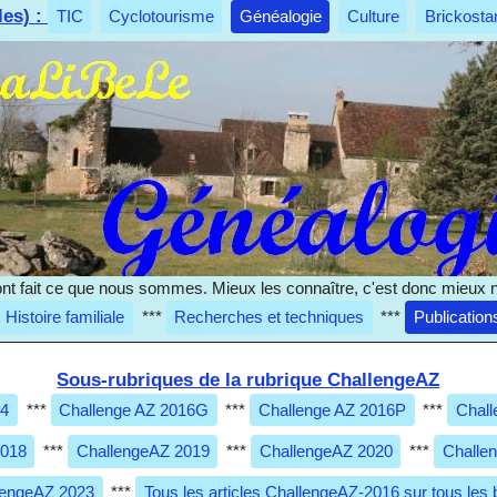
les) :
TIC
Cyclotourisme
Généalogie
Culture
Brickosta
nt fait ce que nous sommes. Mieux les connaître, c'est donc mieux 
Histoire familiale
***
Recherches et techniques
***
Publication
Sous-rubriques de la rubrique ChallengeAZ
14
***
Challenge AZ 2016G
***
Challenge AZ 2016P
***
Chall
2018
***
ChallengeAZ 2019
***
ChallengeAZ 2020
***
Challe
lengeAZ 2023
***
Tous les articles ChallengeAZ-2016 sur tous les 