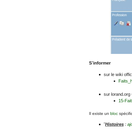
S’informer
sur le wiki offi
Faits_h
sur lorand.org
15-Fait
Il existe un
bloc
spécif
"
Histoires
:
aj