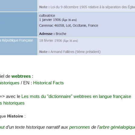
ciel de
webtrees
:
istoriques
/ EN :
Historical Facts
 => avec le
Les mots du "dictionnaire" webtrees en langue française
s historiques
ique
Histoire
:
out
d’un texte historique narratif aux
personnes
de l’
arbre généalogiqu