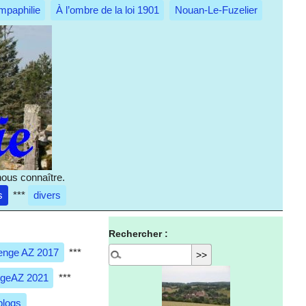
mpaphilie
À l’ombre de la loi 1901
Nouan-Le-Fuzelier
nous connaître.
s
***
divers
Rechercher :
enge AZ 2017
***
ngeAZ 2021
***
blogs