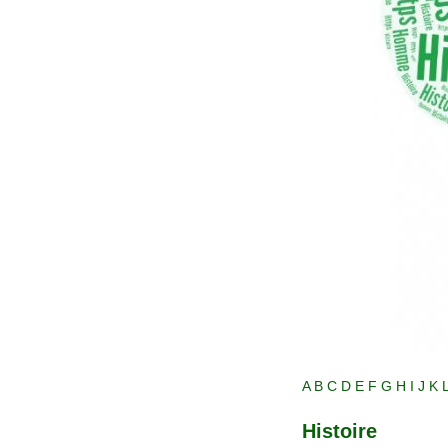
A
B
C
D
E
F
G
H
I
J
K
Histoire