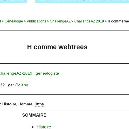
l
>
Généalogie
>
Publications
>
ChallengeAZ
>
ChallengeAZ 2019
>
H comme we
H comme webtrees
challengeAZ-2019
,
généalogiste
019
,
par
Roland
 Histoire, Homme,
Https
.
SOMMAIRE
Histoire