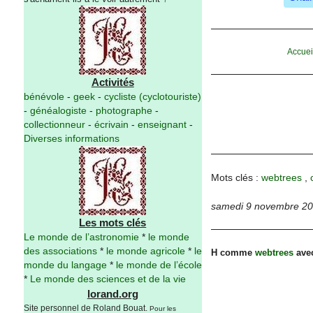
Accuei
Activités
bénévole
-
geek
-
cycliste (cyclotouriste)
-
généalogiste
-
photographe
-
collectionneur
-
écrivain
-
enseignant
-
Diverses informations
Mots clés :
webtrees
,
samedi 9 novembre 2
Les mots clés
Le monde de l’astronomie
*
le monde
des associations
*
le monde agricole
*
le
H comme
webtrees
avec
monde du langage
*
le monde de l’école
*
Le monde des sciences et de la vie
lorand.org
Site personnel de Roland Bouat.
Pour les