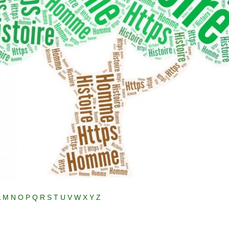
L
M
N
O
P
Q
R
S
T
U
V
W
X
Y
Z