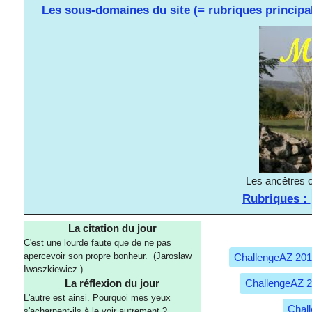
Les sous-domaines du site (= rubriques principa
Les ancêtres o
Rubriques :
La citation du jour
C'est une lourde faute que de ne pas
apercevoir son propre bonheur. (Jaroslaw
ChallengeAZ 20
Iwaszkiewicz )
ChallengeAZ 
La réflexion du jour
L'autre est ainsi. Pourquoi mes yeux
Chal
s'acharnent-ils à le voir autrement ?