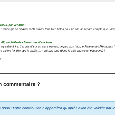
 10:10
,
par
venarbol
de France qui se disaient qu’ils étaient tous bien bêtes pour ne pas se rendre compte que Zorro
9:07
,
par
Mélanie - Murmures d’ancêtres
agréable à lire. J’ai grandi sur un autre plateau, un peu plus haut, le Plateau de Millevaches 
qui me fait dire que je vieillis...), mais pas tous (donc je suis encore un peu jeune) !
s
n commentaire ?
riori : votre contribution n’apparaîtra qu’après avoir été validée par 