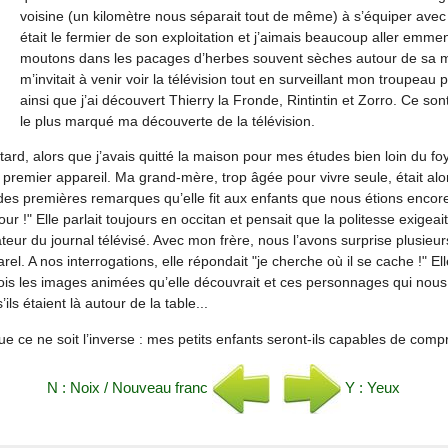
voisine (un kilomètre nous séparait tout de même) à s’équiper avec
était le fermier de son exploitation et j’aimais beaucoup aller emme
moutons dans les pacages d’herbes souvent sèches autour de sa m
m’invitait à venir voir la télévision tout en surveillant mon troupeau p
ainsi que j’ai découvert Thierry la Fronde, Rintintin et Zorro. Ce sont
le plus marqué ma découverte de la télévision.
rd, alors que j’avais quitté la maison pour mes études bien loin du foy
 premier appareil. Ma grand-mère, trop âgée pour vivre seule, était al
es premières remarques qu’elle fit aux enfants que nous étions enco
ur !" Elle parlait toujours en occitan et pensait que la politesse exigea
teur du journal télévisé. Avec mon frère, nous l’avons surprise plusieurs
arel. A nos interrogations, elle répondait "je cherche où il se cache !" E
a fois les images animées qu’elle découvrait et ces personnages qui nou
s étaient là autour de la table...
ue ce ne soit l’inverse : mes petits enfants seront-ils capables de com
N : Noix / Nouveau franc
Y : Yeux