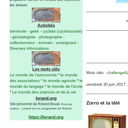
les erreurs.
A
Activités
bénévole
-
geek
-
cycliste (cyclotouriste)
-
généalogiste
-
photographe
-
collectionneur
-
écrivain
-
enseignant
-
Diverses informations
Les mots clés
Mots clés :
challengeA
Le monde de l’astronomie
*
le monde
des associations
*
le monde agricole
*
le
vendredi 30 juin 2017
monde du langage
*
le monde de l’école
*
Le monde des sciences et de la vie
lorand.org
Zorro et la télé
Site personnel de Roland Bouat.
Pour les
curieux : Lorand est un anagramme de Roland.
https://lorand.org