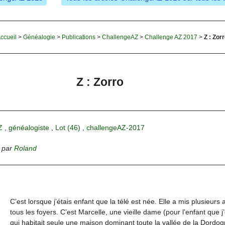
ccueil
>
Généalogie
>
Publications
>
ChallengeAZ
>
Challenge AZ 2017
>
Z : Zor
Z : Zorro
Z
,
généalogiste
,
Lot (46)
,
challengeAZ-2017
,
par
Roland
C’est lorsque j’étais enfant que la télé est née. Elle a mis plusieurs
tous les foyers. C’est Marcelle, une vieille dame (pour l’enfant que j’ét
qui habitait seule une maison dominant toute la vallée de la Dordog