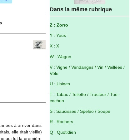
Dans la même rubrique
ro
Z : Zorro
Y : Yeux
X : X
W : Wagon
V : Vigne / Vendanges / Vin / Veillées /
Vélo
U : Usines
T : Tabac / Toilette / Tracteur / Tue-
cochon
S : Saucisses / Spéléo / Soupe
R : Rochers
 années à arriver dans
ais, elle était vieille)
Q : Quotidien
ne qui fut la première