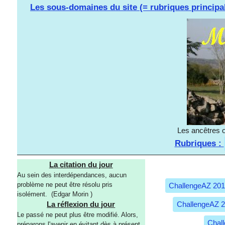
Les sous-domaines du site (= rubriques principa
Les ancêtres o
Rubriques :
La citation du jour
Au sein des interdépendances, aucun
problème ne peut être résolu pris
ChallengeAZ 20
isolément. (Edgar Morin )
ChallengeAZ 
La réflexion du jour
Le passé ne peut plus être modifié. Alors,
Chal
préparons l'avenir en évitant dès à présent