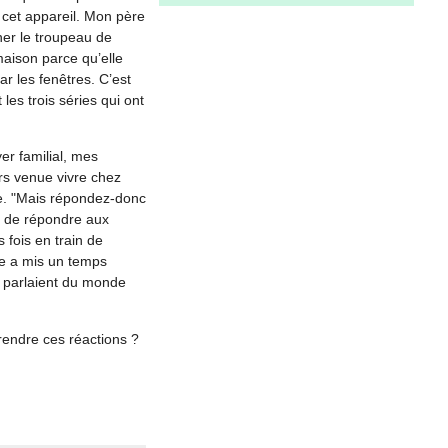
 cet appareil. Mon père
ner le troupeau de
aison parce qu’elle
ar les fenêtres. C’est
 les trois séries qui ont
er familial, mes
ors venue vivre chez
re. "Mais répondez-donc
it de répondre aux
 fois en train de
lle a mis un temps
s parlaient du monde
prendre ces réactions ?