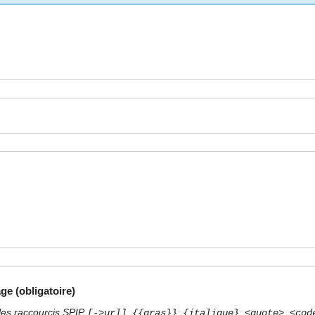
ge (obligatoire)
les raccourcis SPIP
[->url] {{gras}} {italique} <quote> <cod