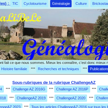
les) :
TIC
Cyclotourisme
Généalogie
Culture
Brickosta
nt fait ce que nous sommes. Mieux les connaître, c'est donc mieux 
Histoire familiale
***
Recherches et techniques
***
Publication
Sous-rubriques de la rubrique ChallengeAZ
14
***
Challenge AZ 2016G
***
Challenge AZ 2016P
***
Chall
2018
***
ChallengeAZ 2019
***
ChallengeAZ 2020
***
Challe
lengeAZ 2023
***
Tous les articles ChallengeAZ-2016 sur tous les 