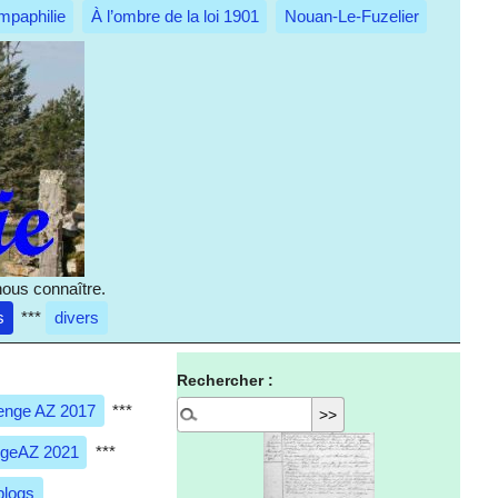
mpaphilie
À l’ombre de la loi 1901
Nouan-Le-Fuzelier
nous connaître.
s
***
divers
Rechercher :
enge AZ 2017
***
ngeAZ 2021
***
blogs