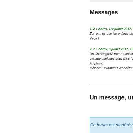
Messages
1.
Z : Zorro,
1er juillet 2017,
Zorro.... et tous les enfants 
Vega !
2.
Z : Zorro,
3 juillet 2017, 1
Un ChallengeAZ très réussi et 
partage quelques souvenirs (ce 
Au plaisir,
Mélanie - Murmures d’ancêtre
Un message, u
Ce forum est modéré a p