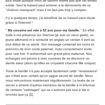
plus totale puisque nous ne savons même pas que cet enfant
existe. Seul le hasard peut amener à la découverte de ce
"chaînon manquant" mais il ne faut pas trop y compter.
Il y a quelques temps, j’ai bénéficié de ce hasard sans doute
grâce à l’Internet !
"
Ma cousine est née à 52 ans pour ma famille.
" En effet,
suite à ma présence sur Internet (je suis un vieux geek), un
jeune allemand m’a contacté en anglais un certain 4 avril au
tout début de ce siècle. Son message contenait les noms et
prénoms de mon oncle paternel, mots correctement écrits
pour une fois. Il recherchait son grand-père maternel. Nos
échanges ont permis à mes cousines de se découvrir un
demie sœur (alors qu’elles se croyaient chacune fille unique).
Toute la famille n’a pas accepté facilement cette "renaissance"
qui n’était pour certain qu’un vague secret de famille. Nous
nous rencontrons maintenant régulièrement. La levée de ce
secret a amené d’autres membres de la famille à m’informer
de certains "radotages" qui ne s’avèrent pas tout à fait si
erronés que ça
[
1
]
.