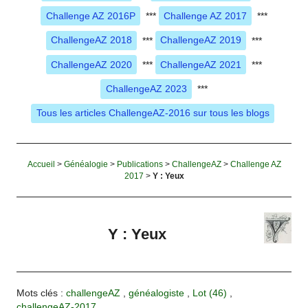
Challenge AZ 2016P
***
Challenge AZ 2017
***
ChallengeAZ 2018
***
ChallengeAZ 2019
***
ChallengeAZ 2020
***
ChallengeAZ 2021
***
ChallengeAZ 2023
***
Tous les articles ChallengeAZ-2016 sur tous les blogs
Accueil
>
Généalogie
>
Publications
>
ChallengeAZ
>
Challenge AZ
2017
>
Y : Yeux
Y : Yeux
Mots clés :
challengeAZ
,
généalogiste
,
Lot (46)
,
challengeAZ-2017