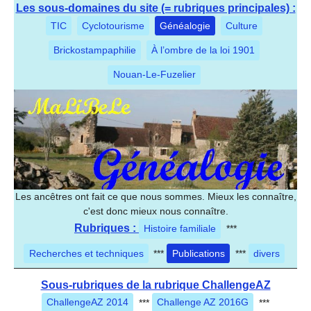
Les sous-domaines du site (= rubriques principales) :
TIC
Cyclotourisme
Généalogie
Culture
Brickostampaphilie
À l’ombre de la loi 1901
Nouan-Le-Fuzelier
Les ancêtres ont fait ce que nous sommes. Mieux les connaître,
c'est donc mieux nous connaître.
Rubriques :
Histoire familiale
***
Recherches et techniques
***
Publications
***
divers
Sous-rubriques de la rubrique ChallengeAZ
ChallengeAZ 2014
***
Challenge AZ 2016G
***