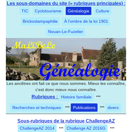
Les sous-domaines du site (= rubriques principales) :
TIC
Cyclotourisme
Généalogie
Culture
Brickostampaphilie
À l’ombre de la loi 1901
Nouan-Le-Fuzelier
Les ancêtres ont fait ce que nous sommes. Mieux les connaître,
c'est donc mieux nous connaître.
Rubriques :
Histoire familiale
***
Recherches et techniques
***
Publications
***
divers
Sous-rubriques de la rubrique ChallengeAZ
ChallengeAZ 2014
***
Challenge AZ 2016G
***