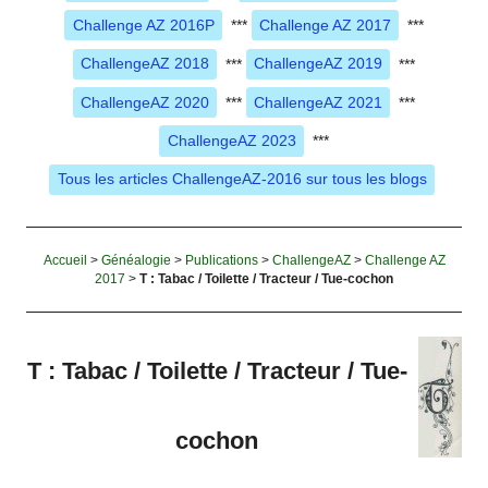
Challenge AZ 2016P
***
Challenge AZ 2017
***
ChallengeAZ 2018
***
ChallengeAZ 2019
***
ChallengeAZ 2020
***
ChallengeAZ 2021
***
ChallengeAZ 2023
***
Tous les articles ChallengeAZ-2016 sur tous les blogs
Accueil
>
Généalogie
>
Publications
>
ChallengeAZ
>
Challenge AZ
2017
>
T : Tabac / Toilette / Tracteur / Tue-cochon
T : Tabac / Toilette / Tracteur / Tue-
cochon