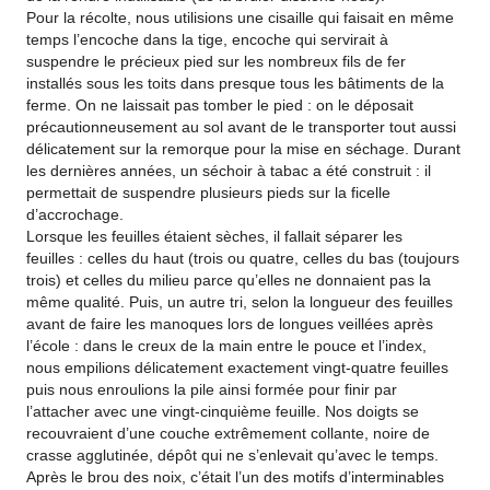
Pour la récolte, nous utilisions une cisaille qui faisait en même
temps l’encoche dans la tige, encoche qui servirait à
suspendre le précieux pied sur les nombreux fils de fer
installés sous les toits dans presque tous les bâtiments de la
ferme. On ne laissait pas tomber le pied : on le déposait
précautionneusement au sol avant de le transporter tout aussi
délicatement sur la remorque pour la mise en séchage. Durant
les dernières années, un séchoir à tabac a été construit : il
permettait de suspendre plusieurs pieds sur la ficelle
d’accrochage.
Lorsque les feuilles étaient sèches, il fallait séparer les
feuilles : celles du haut (trois ou quatre, celles du bas (toujours
trois) et celles du milieu parce qu’elles ne donnaient pas la
même qualité. Puis, un autre tri, selon la longueur des feuilles
avant de faire les manoques lors de longues veillées après
l’école : dans le creux de la main entre le pouce et l’index,
nous empilions délicatement exactement vingt-quatre feuilles
puis nous enroulions la pile ainsi formée pour finir par
l’attacher avec une vingt-cinquième feuille. Nos doigts se
recouvraient d’une couche extrêmement collante, noire de
crasse agglutinée, dépôt qui ne s’enlevait qu’avec le temps.
Après le brou des noix, c’était l’un des motifs d’interminables