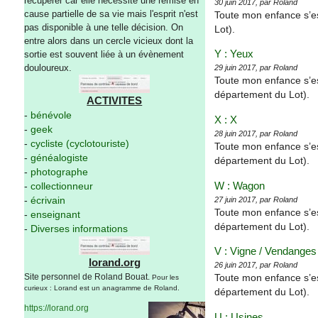
récupérer car elle nécessite une remise en
30 juin 2017, par Roland
cause partielle de sa vie mais l'esprit n'est
Toute mon enfance s’e
pas disponible à une telle décision. On
Lot).
entre alors dans un cercle vicieux dont la
Y : Yeux
sortie est souvent liée à un évènement
douloureux.
29 juin 2017, par Roland
Toute mon enfance s’e
département du Lot).
ACTIVITES
-
bénévole
X : X
-
geek
28 juin 2017, par Roland
-
cycliste (cyclotouriste)
Toute mon enfance s’e
-
généalogiste
département du Lot).
-
photographe
W : Wagon
-
collectionneur
-
écrivain
27 juin 2017, par Roland
Toute mon enfance s’e
-
enseignant
département du Lot).
-
Diverses informations
V : Vigne / Vendanges /
lorand.org
26 juin 2017, par Roland
Site personnel de Roland Bouat.
Toute mon enfance s’e
Pour les
curieux : Lorand est un anagramme de Roland.
département du Lot).
https://lorand.org
U : Usines