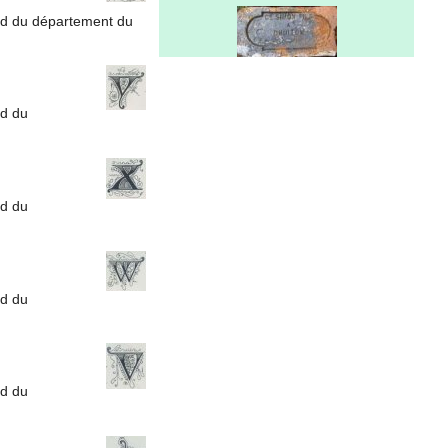
rd du département du
rd du
rd du
rd du
rd du