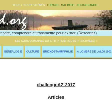
TOUS LES SITES GÉRÉS :
LORAND
-
MALIBELE
-
NOUAN-RANDO
-
endre, comprendre et transmettre pour exister. (Descartes)
LES SOUS-DOMAINES DU SITE (= RUBRIQUES PRINCIPALES) :
GÉNÉALOGIE
CULTURE
BRICKOSTAMPAPHILIE
À L’OMBRE DE LA LOI 1901
challengeAZ >
challengeAZ-2017
Articles