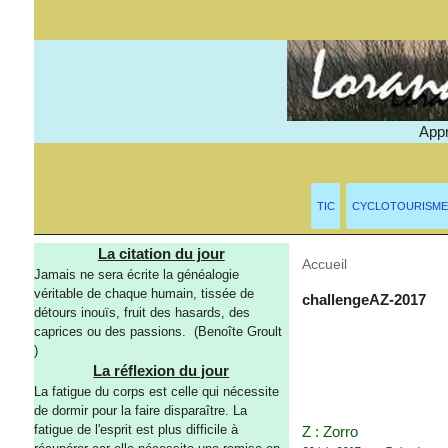
Appr
TIC
CYCLOTOURISME
La citation du jour
Accueil
> Mots-clés > 
Jamais ne sera écrite la généalogie
véritable de chaque humain, tissée de
challengeAZ-2017
détours inouïs, fruit des hasards, des
caprices ou des passions. (Benoîte Groult
)
La réflexion du jour
La fatigue du corps est celle qui nécessite
de dormir pour la faire disparaître. La
fatigue de l'esprit est plus difficile à
Z : Zorro