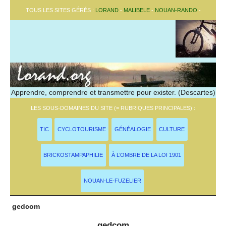
TOUS LES SITES GÉRÉS :
LORAND
-
MALIBELE
-
NOUAN-RANDO
-
Apprendre, comprendre et transmettre pour exister. (Descartes)
LES SOUS-DOMAINES DU SITE (= RUBRIQUES PRINCIPALES) :
TIC
CYCLOTOURISME
GÉNÉALOGIE
CULTURE
BRICKOSTAMPAPHILIE
À L’OMBRE DE LA LOI 1901
NOUAN-LE-FUZELIER
gedcom
gedcom