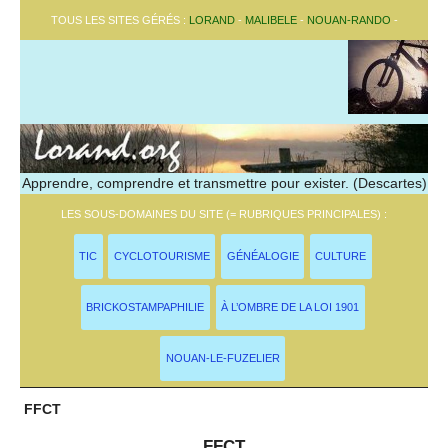
TOUS LES SITES GÉRÉS :
LORAND
-
MALIBELE
-
NOUAN-RANDO
-
Apprendre, comprendre et transmettre pour exister. (Descartes)
LES SOUS-DOMAINES DU SITE (= RUBRIQUES PRINCIPALES) :
TIC
CYCLOTOURISME
GÉNÉALOGIE
CULTURE
BRICKOSTAMPAPHILIE
À L’OMBRE DE LA LOI 1901
NOUAN-LE-FUZELIER
FFCT
FFCT