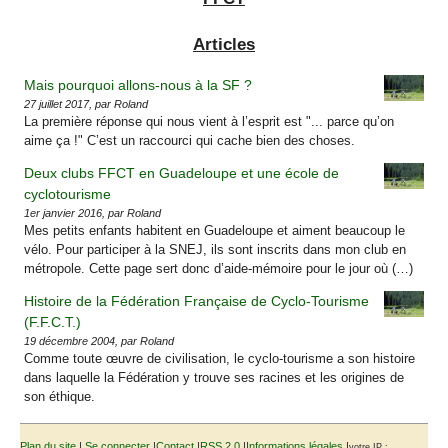
Articles
Mais pourquoi allons-nous à la SF ?
27 juillet 2017, par Roland
La première réponse qui nous vient à l’esprit est "... parce qu’on
aime ça !" C’est un raccourci qui cache bien des choses.
Deux clubs FFCT en Guadeloupe et une école de
cyclotourisme
1er janvier 2016, par Roland
Mes petits enfants habitent en Guadeloupe et aiment beaucoup le
vélo. Pour participer à la SNEJ, ils sont inscrits dans mon club en
métropole. Cette page sert donc d’aide-mémoire pour le jour où (…)
Histoire de la Fédération Française de Cyclo-Tourisme
(F.F.C.T.)
19 décembre 2004, par Roland
Comme toute œuvre de civilisation, le cyclo-tourisme a son histoire
dans laquelle la Fédération y trouve ses racines et les origines de
son éthique.
Plan du site
|
Se connecter
|
Contact
|
RSS 2.0
|
Informations légales
|
votre IP :