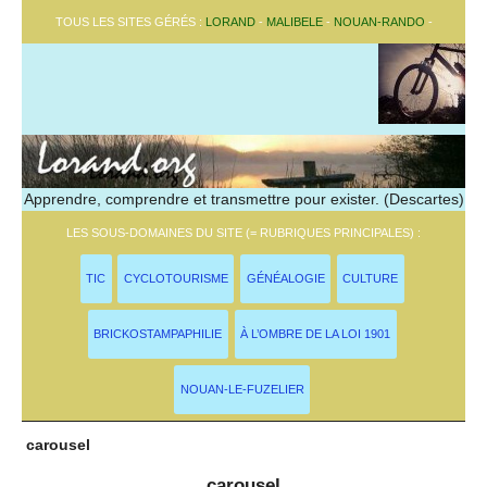
TOUS LES SITES GÉRÉS :
LORAND
-
MALIBELE
-
NOUAN-RANDO
-
Apprendre, comprendre et transmettre pour exister. (Descartes)
LES SOUS-DOMAINES DU SITE (= RUBRIQUES PRINCIPALES) :
TIC
CYCLOTOURISME
GÉNÉALOGIE
CULTURE
BRICKOSTAMPAPHILIE
À L’OMBRE DE LA LOI 1901
NOUAN-LE-FUZELIER
carousel
carousel