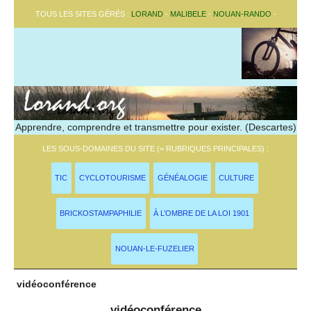
TOUS LES SITES GÉRÉS :
LORAND
-
MALIBELE
-
NOUAN-RANDO
-
Apprendre, comprendre et transmettre pour exister. (Descartes)
LES SOUS-DOMAINES DU SITE (= RUBRIQUES PRINCIPALES) :
TIC
CYCLOTOURISME
GÉNÉALOGIE
CULTURE
BRICKOSTAMPAPHILIE
À L’OMBRE DE LA LOI 1901
NOUAN-LE-FUZELIER
vidéoconférence
vidéoconférence