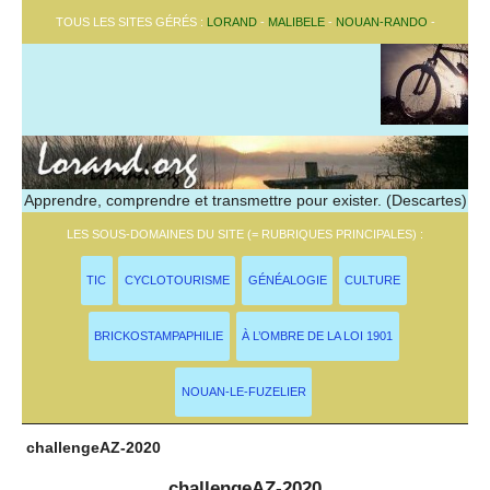
TOUS LES SITES GÉRÉS :
LORAND
-
MALIBELE
-
NOUAN-RANDO
-
Apprendre, comprendre et transmettre pour exister. (Descartes)
LES SOUS-DOMAINES DU SITE (= RUBRIQUES PRINCIPALES) :
TIC
CYCLOTOURISME
GÉNÉALOGIE
CULTURE
BRICKOSTAMPAPHILIE
À L’OMBRE DE LA LOI 1901
NOUAN-LE-FUZELIER
challengeAZ-2020
challengeAZ-2020