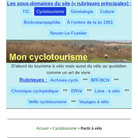
Les sous-domaines du site (= rubriques principales) :
TIC
Cyclotourisme
Généalogie
Culture
Brickostampaphilie
À l’ombre de la loi 1901
Nouan-Le-Fuzelier
D'abord du tourisme à vélo mais aussi du vélo au quotidien
comme un art de vivre.
Rubriques :
Archives-cyclo
***
BPF/BCN
***
Chronique cyclopédique
***
ERVé
***
Livre : à vélo
***
Veille cyclotourisme
***
Voyages à vélo
Accueil
>
Cyclotourisme
>
Partir à vélo