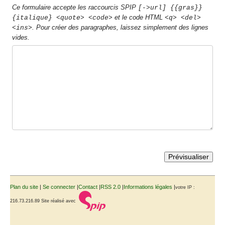
Ce formulaire accepte les raccourcis SPIP
[->url] {{gras}}
et le code HTML
{italique} <quote> <code>
<q> <del>
. Pour créer des paragraphes, laissez simplement des lignes
<ins>
vides.
Plan du site
|
Se connecter
|
Contact
|
RSS 2.0
|
Informations légales
|
votre IP :
216.73.216.89
Site réalisé avec