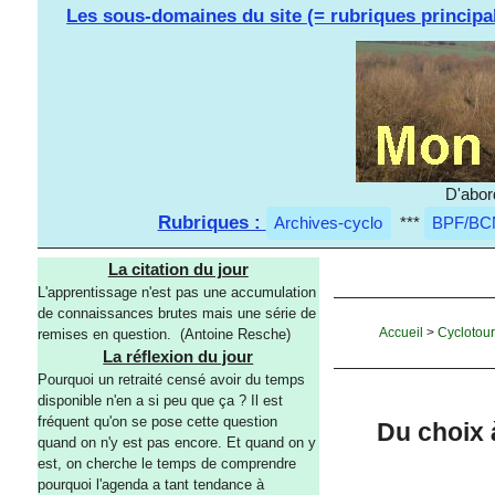
Les sous-domaines du site (= rubriques principa
D'abor
Rubriques :
Archives-cyclo
***
BPF/BC
La citation du jour
L'apprentissage n'est pas une accumulation
de connaissances brutes mais une série de
Accueil
>
Cyclotou
remises en question. (Antoine Resche)
La réflexion du jour
Pourquoi un retraité censé avoir du temps
disponible n'en a si peu que ça ? Il est
fréquent qu'on se pose cette question
Du choix à
quand on n'y est pas encore. Et quand on y
est, on cherche le temps de comprendre
pourquoi l'agenda a tant tendance à