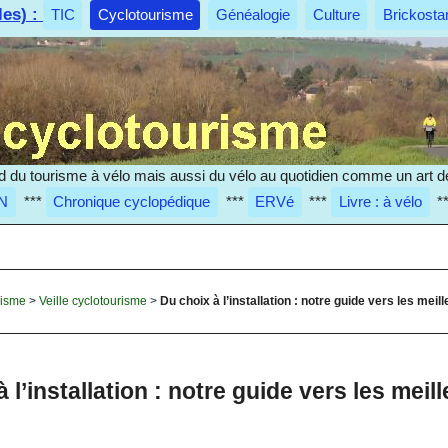
les) :
TIC
Cyclotourisme
Généalogie
Culture
Brickosta
d du tourisme à vélo mais aussi du vélo au quotidien comme un art de
N
***
Chronique cyclopédique
***
ERVé
***
Livre : à vélo
*
risme
>
Veille cyclotourisme
>
Du choix à l’installation : notre guide vers les mei
 l’installation : notre guide vers les meil