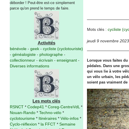
déborder ! Peut-être est-ce simplement
parce qu'on prend le temps de faire.
Mots clés :
cycliste (cy
jeudi 9 novembre 2023
Activités
bénévole
-
geek
-
cycliste (cyclotouriste)
-
généalogiste
-
photographe
-
Lorsque vous faites du v
collectionneur
-
écrivain
-
enseignant
-
pédales. Dans une gros
Diverses informations
qui vous lie à votre vé
un vélo urbain, les péda
soient pas vraiment de 
Les mots clés
RSNCT
*
Codep41
*
Coreg-CentreVdL
*
Nouan-Rando
*
Techno-vélo
*
cyclotourisme
*
Itinéraires
*
Vélo-infos
*
Cyclo-réflexion
*
la FFCT
*
Semaine