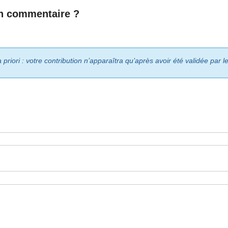
n commentaire ?
riori : votre contribution n’apparaîtra qu’après avoir été validée par 