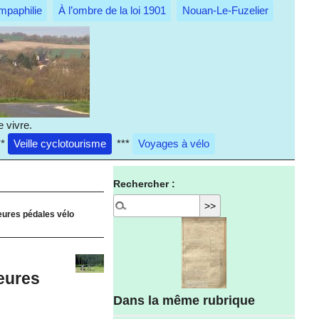
mpaphilie
À l’ombre de la loi 1901
Nouan-Le-Fuzelier
 vivre.
**
Veille cyclotourisme
***
Voyages à vélo
Rechercher :
lleures pédales vélo
leures
Dans la même rubrique