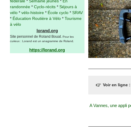
fédérale
*
Semaine jeunes
*
En
randonnée
*
Cyclo-récits
*
Séjours à
vélo
*
vélo-histoire
*
École cyclo
*
SRAV
*
Éducation Routière à Vélo
*
Tourisme
à vélo
lorand.org
Site personnel de Roland Bouat.
Pour les
curieux : Lorand est un anagramme de Roland.
https://lorand.org
Voir en ligne 
A Vannes, une appli p