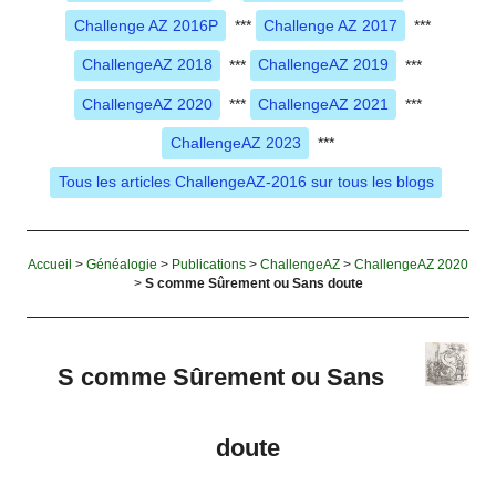
Challenge AZ 2016P
***
Challenge AZ 2017
***
ChallengeAZ 2018
***
ChallengeAZ 2019
***
ChallengeAZ 2020
***
ChallengeAZ 2021
***
ChallengeAZ 2023
***
Tous les articles ChallengeAZ-2016 sur tous les blogs
Accueil
>
Généalogie
>
Publications
>
ChallengeAZ
>
ChallengeAZ 2020
>
S comme Sûrement ou Sans doute
S comme Sûrement ou Sans
doute