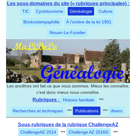
Les sous-domaines du site (= rubriques principales) :
TIC
Cyclotourisme
Généalogie
Culture
Brickostampaphilie
À l’ombre de la loi 1901
Nouan-Le-Fuzelier
Les ancêtres ont fait ce que nous sommes. Mieux les connaître,
c'est donc mieux nous connaître.
Rubriques :
Histoire familiale
***
Recherches et techniques
***
Publications
***
divers
Sous-rubriques de la rubrique ChallengeAZ
ChallengeAZ 2014
***
Challenge AZ 2016G
***