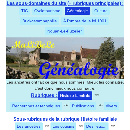
Les sous-domaines du site (= rubriques principales) :
TIC
Cyclotourisme
Généalogie
Culture
Brickostampaphilie
À l’ombre de la loi 1901
Nouan-Le-Fuzelier
Les ancêtres ont fait ce que nous sommes. Mieux les connaître,
c'est donc mieux nous connaître.
Rubriques :
Histoire familiale
***
Recherches et techniques
***
Publications
***
divers
Sous-rubriques de la rubrique Histoire familiale
Les ancêtres
***
Les cousins
***
Des lieux...
***