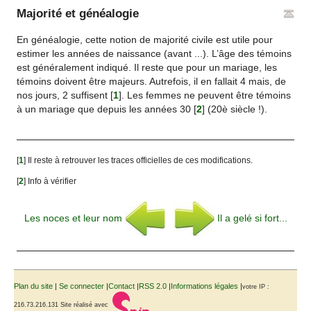
Majorité et généalogie
En généalogie, cette notion de majorité civile est utile pour
estimer les années de naissance (avant ...). L’âge des témoins
est généralement indiqué. Il reste que pour un mariage, les
témoins doivent être majeurs. Autrefois, il en fallait 4 mais, de
nos jours, 2 suffisent
[
1
]
. Les femmes ne peuvent être témoins
à un mariage que depuis les années 30
[
2
]
(20è siècle !).
[
1
]
Il reste à retrouver les traces officielles de ces modifications.
[
2
]
Info à vérifier
Les noces et leur nom
Il a gelé si fort...
Plan du site
|
Se connecter
|
Contact
|
RSS 2.0
|
Informations légales
|
votre IP :
216.73.216.131
Site réalisé avec