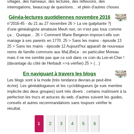
villages, des hameaux, des lectures, des réflexions, des
interrogations, beaucoup de questions... et plein d’autres choses.
Généa-lectures quotidiennes novembre 2016
n°2016-45 - du 21 au 27 novembre 26 > La vie (palpitante ?)
d’une généalogiste amateure Meuh non, on n’est pas tous comme
ça... Quoique... 26 > Comment Marie Bergeron impose-t-elle son
mariage à ses parents en 1770. 25 > Sans les mains - épisode 13
25 > Sans les mains - épisode 12 Aujourd’hui apparaît de nouveaux
noms de famille communs aux MaLiBeLe : en particulier Moreau
mais il ne me semble pas que ce soit dans ce coin du Loir-et-Cher !
(davantage du côté de Herbault =>à vérifier) 25 > (…)
En naviguant à travers les blogs
Les blogs sont à la mode (très tendance devrais-je peut-être
écrire). Les généablogueurs et les cycloblogueurs (je suis membre
implicite des deux groupes) sont très divers : certains maîtrisent à la
perfection les trucs et astuces du web, d’autres suivent les guides,
conseils et autres recommandations sans toujours vérifier le
résultat.
1
2
3
4
5
6