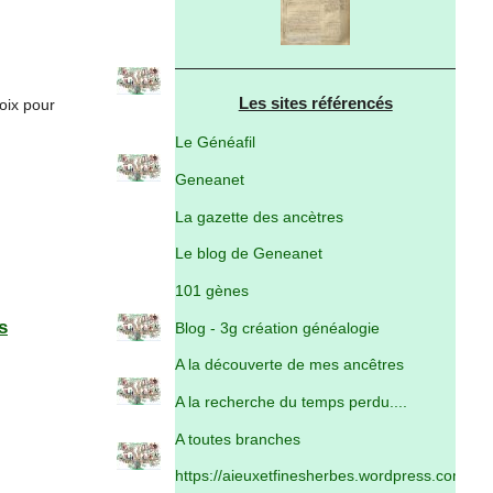
Les sites référencés
oix pour
Le Généafil
Geneanet
La gazette des ancètres
Le blog de Geneanet
101 gènes
s
Blog - 3g création généalogie
A la découverte de mes ancêtres
A la recherche du temps perdu....
A toutes branches
https://aieuxetfinesherbes.wordpress.com/