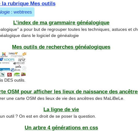
 la rubrique Mes outils
logie : webtrees
L’index de ma grammaire généalogique
logique" a pour but de regrouper toutes les techniques, astuces et ch
néalogique dans le logiciel de généalogie
Mes outils de recherches généalogiques
is DES outils.
te OSM pour afficher les lieux de naissance des ancêtre
égrer une carte OSM des lieux de vie des ancêtres des MaLiBeLe.
La ligne de vie
 un outil ? On est en droit de se poser la question.
Un arbre 4 générations en css