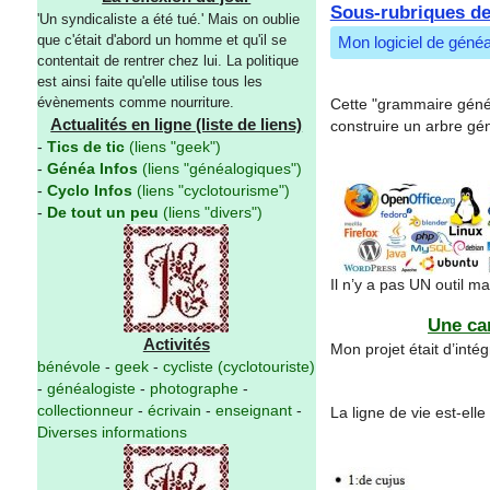
Sous-rubriques de
'Un syndicaliste a été tué.' Mais on oublie
que c'était d'abord un homme et qu'il se
Mon logiciel de généa
contentait de rentrer chez lui. La politique
est ainsi faite qu'elle utilise tous les
évènements comme nourriture.
Cette "grammaire généa
Actualités en ligne (liste de liens)
construire un arbre gé
-
Tics de tic
(liens "geek")
-
Généa Infos
(liens "généalogiques")
-
Cyclo Infos
(liens "cyclotourisme")
-
De tout un peu
(liens "divers")
Il n’y a pas UN outil ma
Une car
Activités
Mon projet était d’int
bénévole
-
geek
-
cycliste (cyclotouriste)
-
généalogiste
-
photographe
-
collectionneur
-
écrivain
-
enseignant
-
La ligne de vie est-elle
Diverses informations