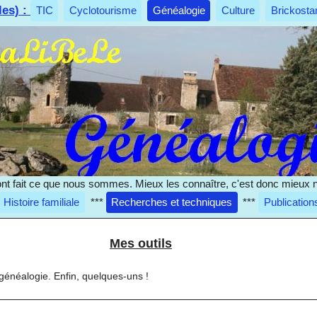
les) :
TIC
Cyclotourisme
Généalogie
Culture
Brickosta
nt fait ce que nous sommes. Mieux les connaître, c'est donc mieux 
Histoire familiale
***
Recherches et techniques
***
Publication
Mes outils
généalogie. Enfin, quelques-uns !