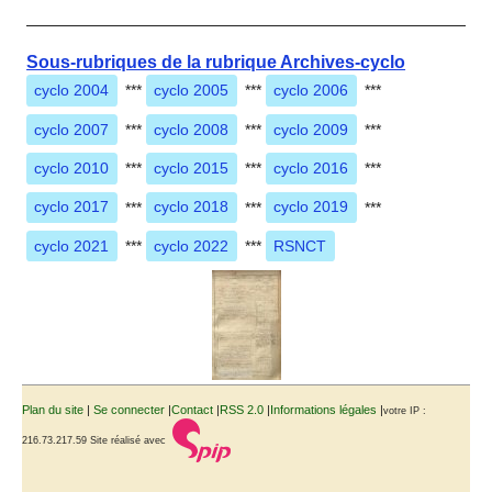
Sous-rubriques de la rubrique Archives-cyclo
cyclo 2004
***
cyclo 2005
***
cyclo 2006
***
cyclo 2007
***
cyclo 2008
***
cyclo 2009
***
cyclo 2010
***
cyclo 2015
***
cyclo 2016
***
cyclo 2017
***
cyclo 2018
***
cyclo 2019
***
cyclo 2021
***
cyclo 2022
***
RSNCT
Plan du site
|
Se connecter
|
Contact
|
RSS 2.0
|
Informations légales
|
votre IP :
216.73.217.59
Site réalisé avec