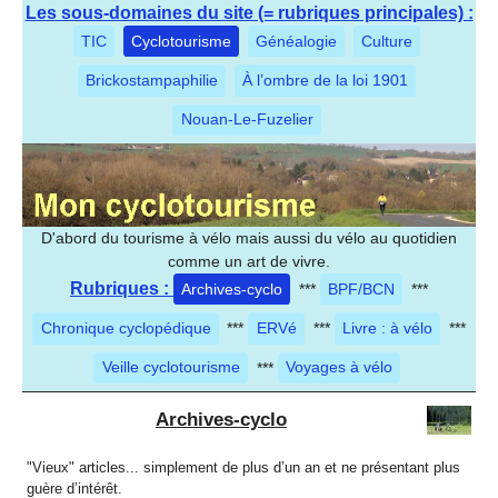
Les sous-domaines du site (= rubriques principales) :
TIC
Cyclotourisme
Généalogie
Culture
Brickostampaphilie
À l’ombre de la loi 1901
Nouan-Le-Fuzelier
D'abord du tourisme à vélo mais aussi du vélo au quotidien
comme un art de vivre.
Rubriques :
Archives-cyclo
***
BPF/BCN
***
Chronique cyclopédique
***
ERVé
***
Livre : à vélo
***
Veille cyclotourisme
***
Voyages à vélo
Archives-cyclo
"Vieux" articles... simplement de plus d’un an et ne présentant plus
guère d’intérêt.