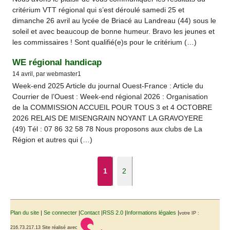
critérium VTT régional qui s’est déroulé samedi 25 et
dimanche 26 avril au lycée de Briacé au Landreau (44) sous le
soleil et avec beaucoup de bonne humeur. Bravo les jeunes et
les commissaires ! Sont qualifié(e)s pour le critérium (…)
WE régional handicap
14 avril, par webmaster1
Week-end 2025 Article du journal Ouest-France : Article du
Courrier de l’Ouest : Week-end régional 2026 : Organisation
de la COMMISSION ACCUEIL POUR TOUS 3 et 4 OCTOBRE
2026 RELAIS DE MISENGRAIN NOYANT LA GRAVOYERE
(49) Tél : 07 86 32 58 78 Nous proposons aux clubs de La
Région et autres qui (…)
1
2
Plan du site
|
Se connecter
|
Contact
|
RSS 2.0
|
Informations légales
|
votre IP :
216.73.217.13
Site réalisé avec