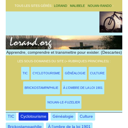
TOUS LES SITES GÉRÉS :
LORAND
-
MALIBELE
-
NOUAN-RANDO
-
Apprendre, comprendre et transmettre pour exister. (Descartes)
LES SOUS-DOMAINES DU SITE (= RUBRIQUES PRINCIPALES) :
TIC
CYCLOTOURISME
GÉNÉALOGIE
CULTURE
BRICKOSTAMPAPHILIE
À L’OMBRE DE LA LOI 1901
NOUAN-LE-FUZELIER
TIC
Cyclotourisme
Généalogie
Culture
Brickostampaphilie
À l’ombre de la loi 1901