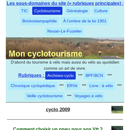
Les sous-domaines du site (= rubriques principales) :
TIC
Cyclotourisme
Généalogie
Culture
Brickostampaphilie
À l’ombre de la loi 1901
Nouan-Le-Fuzelier
D'abord du tourisme à vélo mais aussi du vélo au quotidien
comme un art de vivre.
Rubriques :
Archives-cyclo
***
BPF/BCN
***
Chronique cyclopédique
***
ERVé
***
Livre : à vélo
***
Veille cyclotourisme
***
Voyages à vélo
cyclo 2009
Comment choisir un pneu pour son Vtt ?