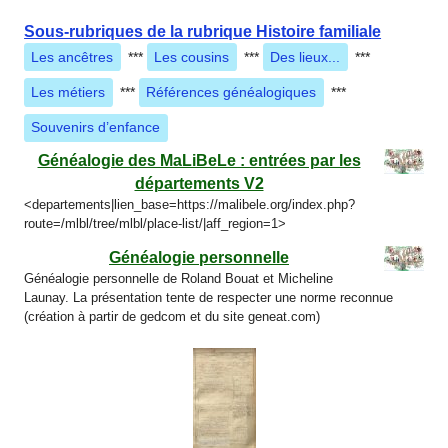
Sous-rubriques de la rubrique Histoire familiale
Les ancêtres
***
Les cousins
***
Des lieux...
***
Les métiers
***
Références généalogiques
***
Souvenirs d’enfance
Généalogie des MaLiBeLe : entrées par les
départements V2
<departements|lien_base=https://malibele.org/index.php?
route=/mlbl/tree/mlbl/place-list/|aff_region=1>
Généalogie personnelle
Généalogie personnelle de Roland Bouat et Micheline
Launay. La présentation tente de respecter une norme reconnue
(création à partir de gedcom et du site geneat.com)