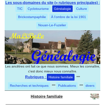
Les sous-domaines du site (= rubriques principales) :
TIC
Cyclotourisme
Généalogie
Culture
Brickostampaphilie
À l’ombre de la loi 1901
Nouan-Le-Fuzelier
Les ancêtres ont fait ce que nous sommes. Mieux les connaître,
c'est donc mieux nous connaître.
Rubriques :
Histoire familiale
***
Recherches et techniques
***
Publications
***
divers
Histoire familiale