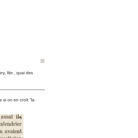
ry, libr., quai des
si on en croît "la