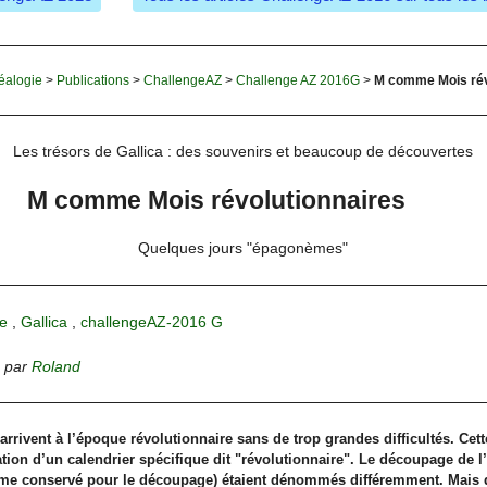
éalogie
>
Publications
>
ChallengeAZ
>
Challenge AZ 2016G
>
M comme Mois rév
Les trésors de Gallica : des souvenirs et beaucoup de découvertes
M comme Mois révolutionnaires
Quelques jours "épagonèmes"
e
,
Gallica
,
challengeAZ-2016 G
,
par
Roland
arrivent à l’époque révolutionnaire sans de trop grandes difficultés. Cett
sation d’un calendrier spécifique dit "révolutionnaire". Le découpage de l’
erme conservé pour le découpage) étaient dénommés différemment. Mais