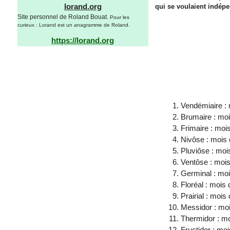
lorand.org
qui se voulaient indépe
Site personnel de Roland Bouat.
Pour les
curieux : Lorand est un anagramme de Roland.
https://lorand.org
Vendémiaire :
Brumaire : moi
Frimaire : moi
Nivôse : mois 
Pluviôse : moi
Ventôse : mois
Germinal : moi
Floréal : mois 
Prairial : mois
Messidor : mo
Thermidor : mo
Fructidor : moi