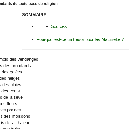
ndants de toute trace de religion.
SOMMAIRE
Sources
Pourquoi est-ce un trésor pour les MaLiBeLe ?
 mois des vendanges
s des brouillards
s des gelées
des neiges
s des pluies
 des vents
s de la sève
des fleurs
 des prairies
is des moissons
is de la chaleur
s des fruits