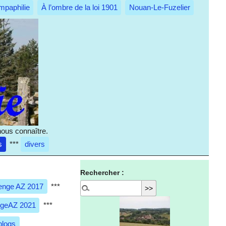
mpaphilie
À l’ombre de la loi 1901
Nouan-Le-Fuzelier
nous connaître.
s
***
divers
Rechercher :
enge AZ 2017
***
ngeAZ 2021
***
blogs