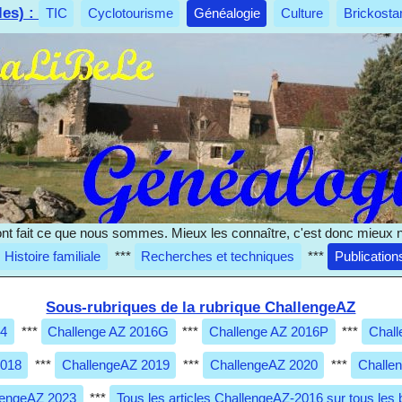
les) :
TIC
Cyclotourisme
Généalogie
Culture
Brickosta
nt fait ce que nous sommes. Mieux les connaître, c'est donc mieux 
Histoire familiale
***
Recherches et techniques
***
Publication
Sous-rubriques de la rubrique ChallengeAZ
14
***
Challenge AZ 2016G
***
Challenge AZ 2016P
***
Chall
2018
***
ChallengeAZ 2019
***
ChallengeAZ 2020
***
Challe
lengeAZ 2023
***
Tous les articles ChallengeAZ-2016 sur tous les 