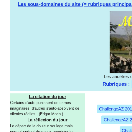
Les sous-domaines du site (= rubriques principa
Les ancêtres o
Rubriques :
La citation du jour
Certains s'auto-punissent de crimes
imaginaires, d'autres s'auto-absolvent de
ChallengeAZ 20
vilenies réelles. (Edgar Morin )
ChallengeAZ 
La réflexion du jour
Le départ de la douleur soulage mais
Chal
permet surtout de mieux apprécier le