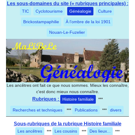
Les sous-domaines du site (= rubriques principales) :
TIC
Cyclotourisme
Généalogie
Culture
Brickostampaphilie
À l’ombre de la loi 1901
Nouan-Le-Fuzelier
Les ancêtres ont fait ce que nous sommes. Mieux les connaître,
c'est donc mieux nous connaître.
Rubriques :
Histoire familiale
***
Recherches et techniques
***
Publications
***
divers
Sous-rubriques de la rubrique Histoire familiale
Les ancêtres
***
Les cousins
***
Des lieux...
***