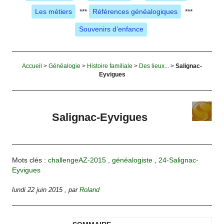
Les métiers
***
Références généalogiques
***
Souvenirs d’enfance
Accueil
>
Généalogie
>
Histoire familiale
>
Des lieux...
>
Salignac-
Eyvigues
Salignac-Eyvigues
Mots clés :
challengeAZ-2015
,
généalogiste
,
24-Salignac-
Eyvigues
lundi 22 juin 2015
,
par
Roland