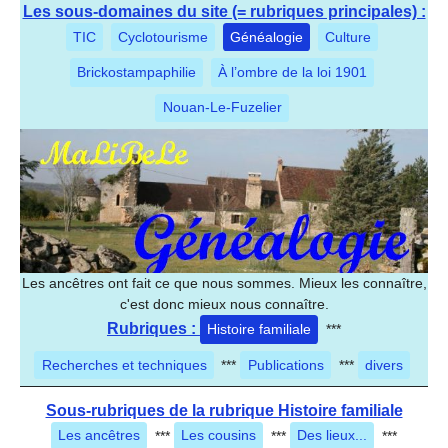
Les sous-domaines du site (= rubriques principales) :
TIC
Cyclotourisme
Généalogie
Culture
Brickostampaphilie
À l’ombre de la loi 1901
Nouan-Le-Fuzelier
Les ancêtres ont fait ce que nous sommes. Mieux les connaître,
c'est donc mieux nous connaître.
Rubriques :
Histoire familiale
***
Recherches et techniques
***
Publications
***
divers
Sous-rubriques de la rubrique Histoire familiale
Les ancêtres
***
Les cousins
***
Des lieux...
***