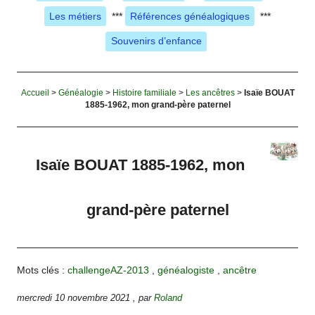
Les métiers
***
Références généalogiques
***
Souvenirs d’enfance
Accueil
>
Généalogie
>
Histoire familiale
>
Les ancêtres
>
Isaïe BOUAT
1885-1962, mon grand-père paternel
Isaïe BOUAT 1885-1962, mon
grand-père paternel
Mots clés :
challengeAZ-2013
,
généalogiste
,
ancêtre
mercredi 10 novembre 2021
,
par
Roland