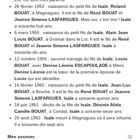
26 février 1953 : naissance du petit fils de
Isaïe
,
Roland
BOUAT
, à Magnagues. Il est le fils de
René BOUAT
et
Jeanne Simone LASFARGUES
.
Mais oui, c’est moi !
Isaïe
a soixante-huit ans.
6 mars 1955 : naissance du petit fils de
Isaïe
,
Alain Jean
Louis BOUAT
, à Gramat dans le Lot. Il est le fils de
René
BOUAT
et
Jeanne Simone LASFARGUES
.
Isaïe
a
soixante-dix ans.
12 octobre 1955 : second mariage du fils de
Isaïe
,
Louis
BOUAT
, avec
Denise Léonie ESCAPOULADE
à Miers.
Denise Léonie
est la sœur de la première épouse de
Louis
qui est décédée.
16 février 1960 : naissance du petit fils de
Isaïe
,
Jean-Luc
BOUAT
, à Broche. Il est le fils de
René BOUAT
et
Jeanne
Simone LASFARGUES
.
Isaïe
a soixante-quinze ans.
18 juin 1961 : décès de la fille de
Isaïe
,
Désirée Alida
Camille BOUAT
, à Condat.
Isaïe
a soixante-seize ans.
20 août 1962 :
Isaïe
meurt à Magnagues où il sera inhumé.
Il a soixante-dix-sept ans.
Mes sources