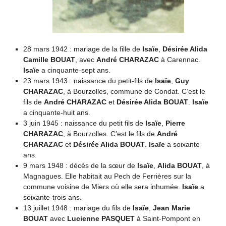
28 mars 1942 : mariage de la fille de
Isaïe
,
Désirée Alida
Camille BOUAT
, avec
André CHARAZAC
à Carennac.
Isaïe
a cinquante-sept ans.
23 mars 1943 : naissance du petit-fils de
Isaïe
,
Guy
CHARAZAC
, à Bourzolles, commune de Condat. C’est le
fils de
André CHARAZAC
et
Désirée Alida BOUAT
.
Isaïe
a cinquante-huit ans.
3 juin 1945 : naissance du petit fils de
Isaïe
,
Pierre
CHARAZAC
, à Bourzolles. C’est le fils de
André
CHARAZAC
et
Désirée Alida BOUAT
.
Isaïe
a soixante
ans.
9 mars 1948 : décès de la sœur de
Isaïe
,
Alida BOUAT
, à
Magnagues. Elle habitait au Pech de Ferrières sur la
commune voisine de Miers où elle sera inhumée.
Isaïe
a
soixante-trois ans.
13 juillet 1948 : mariage du fils de
Isaïe
,
Jean Marie
BOUAT
avec
Lucienne PASQUET
à Saint-Pompont en