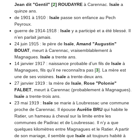
Jean dit "Gentil"
[
2
]
ROUDAYRE
à Carennac.
Isaïe
a
quinze ans.
de 1901 à 1910 :
Isaïe
passe son enfance au Pech
Peyroux.
guerre de 1914-1918 :
Isaïe
y a participé et a été blessé. Il
n’en parlait jamais.
24 juin 1915 : le père de
Isaïe
,
Amand "Augustin"
BOUAT
, meurt à Carennac, vraisemblablement à
Magnagues.
Isaïe
a trente ans.
14 janvier 1917 : naissance probable d’un fils de
Isaïe
à
Magnagues, fils qu’il ne reconnaîtra pas
[
3
]
. La mère est
une de ses voisines.
Isaïe
a trente-deux ans.
27 janvier 1919 : la mère de
Isaïe
,
Rose "Polonie"
FALBET
, meurt à Carennac (probablement à Magnagues).
Isaïe
a trente-trois ans.
23 mai 1919 :
Isaïe
se marie à Loubressac une commune
proche de Carennac. Il épouse
Aurélie BRU
qui habite le
Ratier, un hameau à cheval sur la limite entre les
communes de Padirac et de Loubressac. Il n’y a que
quelques kilomètres entre Magnagues et le Ratier. A partir
de son mariage, il semble que
Isaïe
ait toujours habité à