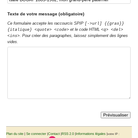
Texte de votre message (obligatoire)
Ce formulaire accepte les raccourcis SPIP
[->url] {{gras}}
et le code HTML
{italique} <quote> <code>
<q> <del>
. Pour créer des paragraphes, laissez simplement des lignes
<ins>
vides.
Plan du site
|
Se connecter
|
Contact
|
RSS 2.0
|
Informations légales
|
votre IP :