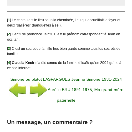
[
1
]
Le cantou est le lieu sous la cheminée, lieu qui accueillait le foyer et
deux "salières" (banquettes à sel).
[
2
]
Gentil se prononce Tsintil. C’est le prénom correspondant à Jean en
occitan.
[
3
]
C’est un secret de famille très bien gardé comme tous les secrets de
famille.
[
4
]
Claudia Kneir
n’a été connu de la famille d’
Isaïe
qu’en 2004 grâce à
ce site Internet.
Simone ou plutôt LASFARGUES Jeanne Simone 1931-2024
Aurélie BRU 1891-1975, Ma grand-mère
paternelle
Un message, un commentaire ?