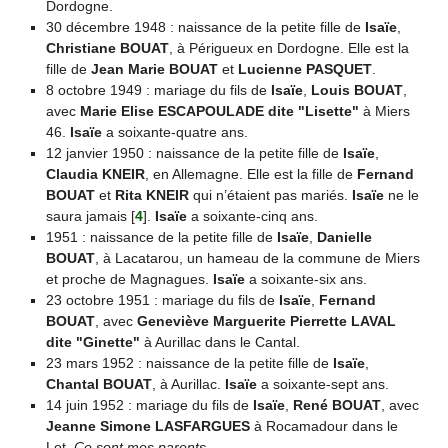
Dordogne.
30 décembre 1948 : naissance de la petite fille de
Isaïe
,
Christiane BOUAT
, à Périgueux en Dordogne. Elle est la
fille de
Jean Marie BOUAT
et
Lucienne PASQUET
.
8 octobre 1949 : mariage du fils de
Isaïe
,
Louis BOUAT
,
avec
Marie Elise ESCAPOULADE dite "Lisette"
à Miers
46.
Isaïe
a soixante-quatre ans.
12 janvier 1950 : naissance de la petite fille de
Isaïe
,
Claudia KNEIR
, en Allemagne. Elle est la fille de
Fernand
BOUAT
et
Rita KNEIR
qui n’étaient pas mariés.
Isaïe
ne le
saura jamais
[
4
]
.
Isaïe
a soixante-cinq ans.
1951 : naissance de la petite fille de
Isaïe
,
Danielle
BOUAT
, à Lacatarou, un hameau de la commune de Miers
et proche de Magnagues.
Isaïe
a soixante-six ans.
23 octobre 1951 : mariage du fils de
Isaïe
,
Fernand
BOUAT
, avec
Geneviève Marguerite Pierrette LAVAL
dite "Ginette"
à Aurillac dans le Cantal.
23 mars 1952 : naissance de la petite fille de
Isaïe
,
Chantal BOUAT
, à Aurillac.
Isaïe
a soixante-sept ans.
14 juin 1952 : mariage du fils de
Isaïe
,
René BOUAT
, avec
Jeanne Simone LASFARGUES
à Rocamadour dans le
Lot.
Ce sont mes parents.