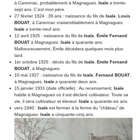
à Carennac, probablement à Magnagues.
Isaïe
a trente-
sept ans.
C’est mon père.
27 février 1924 : 39 ans : naissance du fils de
Isaïe
,
Louis
BOUAT
, à Carennac vraisemblablement à Magnagues.
Isaïe
a trente-neuf ans.
12 avril 1925 : naissance du fils de
Isaïe
,
Émile Fernand
BOUAT
à Magnagues.
Isaïe
a quarante ans.
Malheureusement, Émile décèdera quelques mois plus
tard.
1er octobre 1925 : décès du fils de
Isaïe
,
Emile Fernand
BOUAT
, à Magnagues.
10 mai 1927 : naissance du fils de
Isaïe
,
Fernand BOUAT
,
à Magnagues.
Isaïe
a quarante deux ans.
15 janvier 1931 (date officielle) : Au recensement,
Isaïe
habite à Magnagues où il est déclaré cultivateur. Toute sa
vie, il sera cultivateur et éleveur.
Isaïe
a quarante-six ans.
vers 1940 :
Isaïe
est fermier à la ferme du "château" de
Magnagues.
Isaïe
a cinquante-cinq ans.