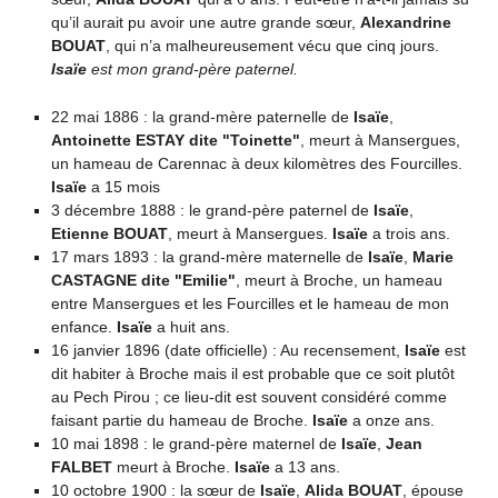
qu’il aurait pu avoir une autre grande sœur,
Alexandrine
BOUAT
, qui n’a malheureusement vécu que cinq jours.
Isaïe
est mon grand-père paternel.
22 mai 1886 : la grand-mère paternelle de
Isaïe
,
Antoinette ESTAY dite "Toinette"
, meurt à Mansergues,
un hameau de Carennac à deux kilomètres des Fourcilles.
Isaïe
a 15 mois
3 décembre 1888 : le grand-père paternel de
Isaïe
,
Etienne BOUAT
, meurt à Mansergues.
Isaïe
a trois ans.
17 mars 1893 : la grand-mère maternelle de
Isaïe
,
Marie
CASTAGNE dite "Emilie"
, meurt à Broche, un hameau
entre Mansergues et les Fourcilles et le hameau de mon
enfance.
Isaïe
a huit ans.
16 janvier 1896 (date officielle) : Au recensement,
Isaïe
est
dit habiter à Broche mais il est probable que ce soit plutôt
au Pech Pirou ; ce lieu-dit est souvent considéré comme
faisant partie du hameau de Broche.
Isaïe
a onze ans.
10 mai 1898 : le grand-père maternel de
Isaïe
,
Jean
FALBET
meurt à Broche.
Isaïe
a 13 ans.
10 octobre 1900 : la sœur de
Isaïe
,
Alida BOUAT
, épouse