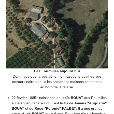
Les Fourcilles aujourd’hui
Dommage que la vue aérienne masque le point de vue
extraordinaire depuis les anciennes maisons construites
au bord de la falaise.
22 février 1885 : naissance de
Isaïe BOUAT
aux Fourcilles
à Carennac dans le Lot. Il est le fils de
Amans "Augustin"
BOUAT
et de
Rose "Polonie" FALBET
. Il a une grande
sœur,
Alida BOUAT
qui a 6 ans. Peut-être n’a-t-il jamais su