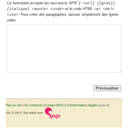
Ce formulaire accepte les raccourcis SPIP
[->url] {{gras}}
et le code HTML
{italique} <quote> <code>
<q> <del>
. Pour créer des paragraphes, laissez simplement des lignes
<ins>
vides.
Plan du site
|
Se connecter
|
Contact
|
RSS 2.0
|
Informations légales
|
votre IP :
216.73.216.17
Site réalisé avec