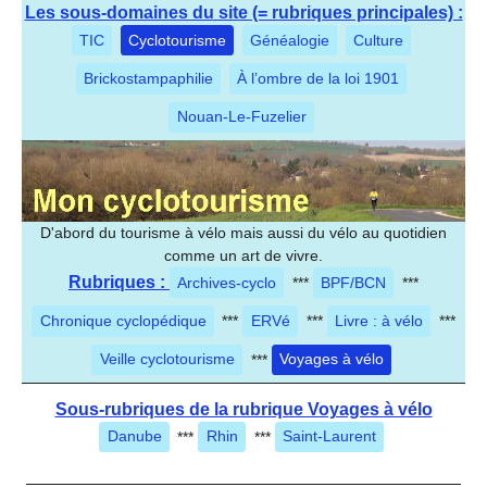
Les sous-domaines du site (= rubriques principales) :
TIC
Cyclotourisme
Généalogie
Culture
Brickostampaphilie
À l’ombre de la loi 1901
Nouan-Le-Fuzelier
D'abord du tourisme à vélo mais aussi du vélo au quotidien
comme un art de vivre.
Rubriques :
Archives-cyclo
***
BPF/BCN
***
Chronique cyclopédique
***
ERVé
***
Livre : à vélo
***
Veille cyclotourisme
***
Voyages à vélo
Sous-rubriques de la rubrique Voyages à vélo
Danube
***
Rhin
***
Saint-Laurent