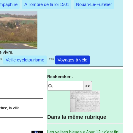
mpaphilie
À l’ombre de la loi 1901
Nouan-Le-Fuzelier
 vivre.
**
Veille cyclotourisme
***
Voyages à vélo
Rechercher :
bec, la ville
Dans la même rubrique
Les valises bleues > Jour 12 : c’est fini...