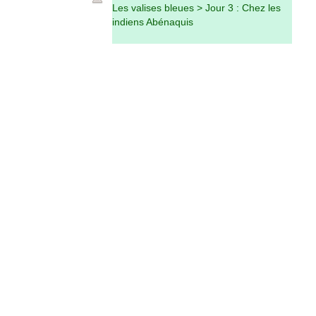
Les valises bleues > Jour 3 : Chez les
indiens Abénaquis