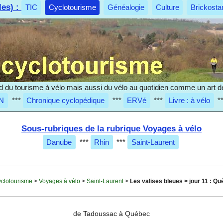
les) :
TIC
Cyclotourisme
Généalogie
Culture
Brickosta
d du tourisme à vélo mais aussi du vélo au quotidien comme un art de
N
***
Chronique cyclopédique
***
ERVé
***
Livre : à vélo
*
Sous-rubriques de la rubrique Voyages à vélo
Danube
***
Rhin
***
Saint-Laurent
clotourisme
>
Voyages à vélo
>
Saint-Laurent
>
Les valises bleues > jour 11 : Qué
de Tadoussac à Québec