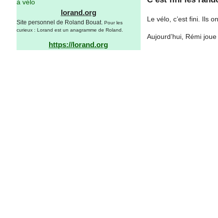
à vélo
lorand.org
Le vélo, c’est fini. Ils
Site personnel de Roland Bouat.
Pour les
curieux : Lorand est un anagramme de Roland.
Aujourd’hui, Rémi joue
https://lorand.org