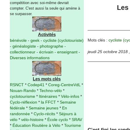
compétition avec soi-même devrait
Les 
compter. C'est aussi la seule qui amène à
se surpasser.
Activités
Mots clés :
cycliste (cy
bénévole
-
geek
-
cycliste (cyclotouriste)
-
généalogiste
-
photographe
-
jeudi 25 octobre 2018
collectionneur
-
écrivain
-
enseignant
-
Diverses informations
Les mots clés
RSNCT
*
Codep41
*
Coreg-CentreVdL
*
Nouan-Rando
*
Techno-vélo
*
cyclotourisme
*
Itinéraires
*
Vélo-infos
*
Cyclo-réflexion
*
la FFCT
*
Semaine
fédérale
*
Semaine jeunes
*
En
randonnée
*
Cyclo-récits
*
Séjours à
vélo
*
vélo-histoire
*
École cyclo
*
SRAV
*
Éducation Routière à Vélo
*
Tourisme
C’est fini les ra