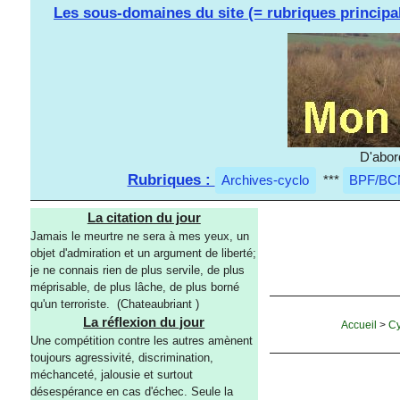
Les sous-domaines du site (= rubriques principa
D'abor
Rubriques :
Archives-cyclo
***
BPF/BC
La citation du jour
Jamais le meurtre ne sera à mes yeux, un
objet d'admiration et un argument de liberté;
je ne connais rien de plus servile, de plus
méprisable, de plus lâche, de plus borné
qu'un terroriste. (Chateaubriant )
La réflexion du jour
Accueil
>
Cy
Une compétition contre les autres amènent
toujours agressivité, discrimination,
méchanceté, jalousie et surtout
désespérance en cas d'échec. Seule la