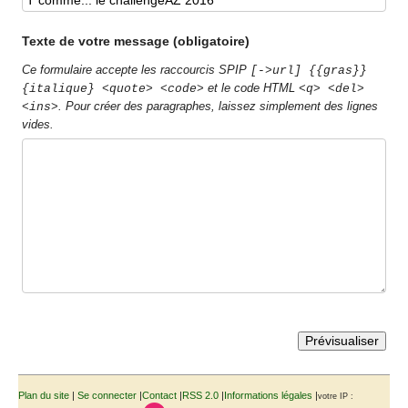
Texte de votre message (obligatoire)
Ce formulaire accepte les raccourcis SPIP
[->url] {{gras}}
et le code HTML
{italique} <quote> <code>
<q> <del>
. Pour créer des paragraphes, laissez simplement des lignes
<ins>
vides.
Plan du site
|
Se connecter
|
Contact
|
RSS 2.0
|
Informations légales
|
votre IP :