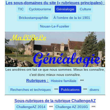
Les sous-domaines du site (= rubriques principales) :
TIC
Cyclotourisme
Généalogie
Culture
Brickostampaphilie
À l’ombre de la loi 1901
Nouan-Le-Fuzelier
Les ancêtres ont fait ce que nous sommes. Mieux les connaître,
c'est donc mieux nous connaître.
Rubriques :
Histoire familiale
***
Recherches et techniques
***
Publications
***
divers
Sous-rubriques de la rubrique ChallengeAZ
ChallengeAZ 2014
***
Challenge AZ 2016G
***