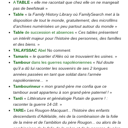
A
TABLE
«
elle me racontait que chez elle on ne mangeait
pas de beefsteak
»
Table
«
la Family History Library où FamilySearch met à la
disposition de tout le monde, gratuitement, des microfilms
d’archives numérisées un peu partout autour du monde
»
Table
de succession et absences
«
Ces tables présentent
un intérêt majeur pour l’histoire des personnes, des familles
et des biens.
»
TALAYSSAC
Abel
No comment
Tamaris
«
le quartier d’Alès où se trouvaient les usines.
»
Tambour
dans les guerres napoléoniennes
«
Nul doute
qu’il a dû lui raconter les souvenirs de ses 2 longues
années passées en tant que soldat dans l’armée
napoléonienne...
»
Tambourineur
«
mon grand-père me confia que ce
tambour avait appartenu à son grand-père paternel !
»
Tardi
«
Littérature et généalogie Putain de guerre ! :
raconter la guerre 14-18.
»
TARE
«
Les Rougon-Macquart... l’histoire des enfants
descendants d’Adélaïde, nés de la combinaison de la folie
de la mère et de l’ambition du père Rougon... ou alors de la