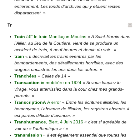
entièrement. Les fonds d’archives qui y étaient restés
disparaissent.
»
Tr
Train
â€“ le train Montluçon-Moulins
«
A Saint-Sornin dans
l’Allier, au lieu de la Coutière, vient de se produire un
accident de train, à neuf heures et demie du soir.
»
train
«
Il décrivait les trains éventrés par les
bombardements, des déraillements horribles, avec des
wagons encastrés les uns dans les autres.
»
Tranchées
«
Celles de 14
»
Transaction
immobilière en 1924
«
Si vous loupiez le
virage, vous atterrissiez dans la cour chez mes grands-
parents.
»
TranscriptionÂ
Â error
«
Entre les écritures illisibles, les
homonymes, l’absence de filiation, les registres absents, il
est parfois difficile d’avancer.
»
Transhumance
, Biert, 4 Juin 2016
«
c’est si agréable de
voir de « l’authentique » !
»
transmission
«
il est également essentiel que toutes les