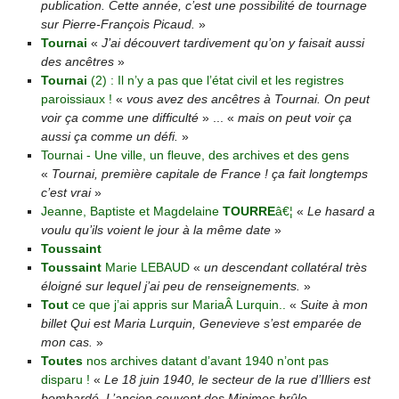
publication. Cette année, c’est une possibilité de tournage
sur Pierre-François Picaud.
»
Tournai
«
J’ai découvert tardivement qu’on y faisait aussi
des ancêtres
»
Tournai
(2) : Il n’y a pas que l’état civil et les registres
paroissiaux !
«
vous avez des ancêtres à Tournai. On peut
voir ça comme une difficulté
» ... «
mais on peut voir ça
aussi ça comme un défi.
»
Tournai - Une ville, un fleuve, des archives et des gens
«
Tournai, première capitale de France ! ça fait longtemps
c’est vrai
»
Jeanne, Baptiste et Magdelaine
TOURRE
â€¦
«
Le hasard a
voulu qu’ils voient le jour à la même date
»
Toussaint
Toussaint
Marie LEBAUD
«
un descendant collatéral très
éloigné sur lequel j’ai peu de renseignements.
»
Tout
ce que j’ai appris sur MariaÂ Lurquin..
«
Suite à mon
billet Qui est Maria Lurquin, Genevieve s’est emparée de
mon cas.
»
Toutes
nos archives datant d’avant 1940 n’ont pas
disparu !
«
Le 18 juin 1940, le secteur de la rue d’Illiers est
bombardé. L’ancien couvent des Minimes brûle