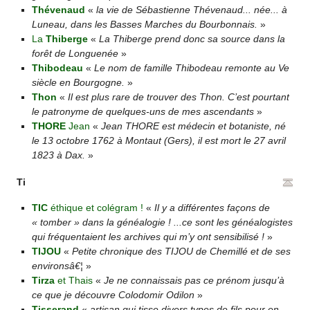
Thévenaud
«
la vie de Sébastienne Thévenaud... née... à
Luneau, dans les Basses Marches du Bourbonnais.
»
La
Thiberge
«
La Thiberge prend donc sa source dans la
forêt de Longuenée
»
Thibodeau
«
Le nom de famille Thibodeau remonte au Ve
siècle en Bourgogne.
»
Thon
«
Il est plus rare de trouver des Thon. C’est pourtant
le patronyme de quelques-uns de mes ascendants
»
THORE
Jean
«
Jean THORE est médecin et botaniste, né
le 13 octobre 1762 à Montaut (Gers), il est mort le 27 avril
1823 à Dax.
»
Ti
TIC
éthique et colégram !
«
Il y a différentes façons de
« tomber » dans la généalogie ! ...ce sont les généalogistes
qui fréquentaient les archives qui m’y ont sensibilisé !
»
TIJOU
«
Petite chronique des TIJOU de Chemillé et de ses
environsâ€¦
»
Tirza
et Thais
«
Je ne connaissais pas ce prénom jusqu’à
ce que je découvre Colodomir Odilon
»
Tisserand
«
artisan qui tisse divers types de fils pour en