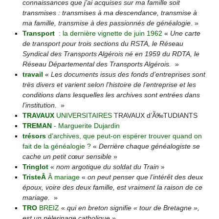
connaissances que j’ai acquises sur ma famille soit
transmises : transmises à ma descendance, transmise à
ma famille, transmise à des passionnés de généalogie
. »
Transport
: la dernière vignette de juin 1962
«
Une carte
de transport pour trois sections du RSTA, le Réseau
Syndical des Transports Algérois né en 1959 du RDTA, le
Réseau Départemental des Transports Algérois.
»
travail
«
Les documents issus des fonds d’entreprises sont
très divers et varient selon l’histoire de l’entreprise et les
conditions dans lesquelles les archives sont entrées dans
l’institution.
»
TRAVAUX
UNIVERSITAIRES
TRAVAUX d’Ã‰TUDIANTS
TREMAN
- Marguerite Dujardin
trésors
d’archives, que peut-on espérer trouver quand on
fait de la généalogie ?
«
Derrière chaque généalogiste se
cache un petit cœur sensible
»
Tringlot
«
nom argotique du soldat du Train
»
TristeÂ
Â mariage
«
on peut penser que l’intérêt des deux
époux, voire des deux famille, est vraiment la raison de ce
mariage.
»
TRO
BREIZ
«
qui en breton signifie « tour de Bretagne »,
est un pèlerinage catholique
»