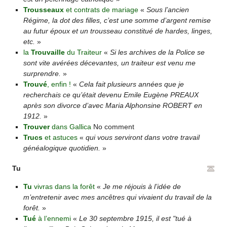
Trousseaux
et contrats de mariage
«
Sous l’ancien
Régime, la dot des filles, c’est une somme d’argent remise
au futur époux et un trousseau constitué de hardes, linges,
etc.
»
la
Trouvaille
du Traiteur
«
Si les archives de la Police se
sont vite avérées décevantes, un traiteur est venu me
surprendre.
»
Trouvé
, enfin !
«
Cela fait plusieurs années que je
recherchais ce qu’était devenu Emile Eugène PREAUX
après son divorce d’avec Maria Alphonsine ROBERT en
1912.
»
Trouver
dans Gallica
No comment
Trucs
et astuces
«
qui vous serviront dans votre travail
généalogique quotidien.
»
Tu
Tu
vivras dans la forêt
«
Je me réjouis à l’idée de
m’entretenir avec mes ancêtres qui vivaient du travail de la
forêt.
»
Tué
à l’ennemi
«
Le 30 septembre 1915, il est "tué à