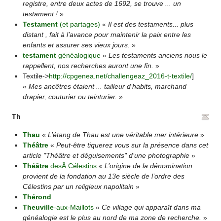
registre, entre deux actes de 1692, se trouve ... un
testament !
»
Testament
(et partages)
«
Il est des testaments... plus
distant , fait à l’avance pour maintenir la paix entre les
enfants et assurer ses vieux jours.
»
testament
généalogique
«
Les testaments anciens nous le
rappellent, nos recherches auront une fin.
»
Textile->
http://cpgenea.net/challengeaz_2016-t-textile/
]
« Mes ancêtres étaient ... tailleur d’habits, marchand
drapier, couturier ou teinturier. »
Th
Thau
«
L’étang de Thau est une véritable mer intérieure
»
Théâtre
«
Peut-être tiquerez vous sur la présence dans cet
article "Théâtre et déguisements" d’une photographie
»
Théâtre
desÂ Célestins
«
L’origine de la dénomination
provient de la fondation au 13e siècle de l’ordre des
Célestins par un religieux napolitain
»
Thérond
Theuville
-aux-Maillots
«
Ce village qui apparaît dans ma
généalogie est le plus au nord de ma zone de recherche.
»