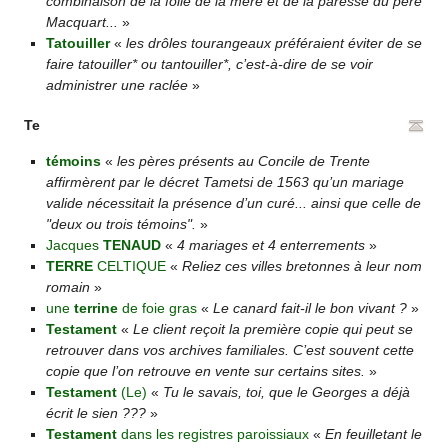
combinaison de la folie de la mère et de la paresse du père
Macquart...
»
Tatouiller
«
les drôles tourangeaux préféraient éviter de se
faire tatouiller* ou tantouiller*, c’est-à-dire de se voir
administrer une raclée
»
Te
témoins
«
les pères présents au Concile de Trente
affirmèrent par le décret Tametsi de 1563 qu’un mariage
valide nécessitait la présence d’un curé... ainsi que celle de
"deux ou trois témoins".
»
Jacques
TENAUD
«
4 mariages et 4 enterrements
»
TERRE
CELTIQUE
«
Reliez ces villes bretonnes à leur nom
romain
»
une
terrine
de foie gras
«
Le canard fait-il le bon vivant ?
»
Testament
«
Le client reçoit la première copie qui peut se
retrouver dans vos archives familiales. C’est souvent cette
copie que l’on retrouve en vente sur certains sites.
»
Testament
(Le)
«
Tu le savais, toi, que le Georges a déjà
écrit le sien ???
»
Testament
dans les registres paroissiaux
«
En feuilletant le