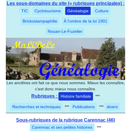
Les sous-domaines du site (= rubriques principales) :
TIC
Cyclotourisme
Généalogie
Culture
Brickostampaphilie
À l’ombre de la loi 1901
Nouan-Le-Fuzelier
Les ancêtres ont fait ce que nous sommes. Mieux les connaître,
c'est donc mieux nous connaître.
Rubriques :
Histoire familiale
***
Recherches et techniques
***
Publications
***
divers
Sous-rubriques de la rubrique Carennac (46)
Carennac et ses petites histoires
***