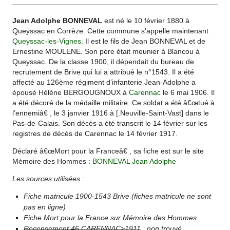
Jean Adolphe BONNEVAL
est né le 10 février 1880 à
Queyssac en Corrèze. Cette commune s’appelle maintenant
Queyssac-les-Vignes
. Il est le fils de Jean BONNEVAL et de
Ernestine MOULENE. Son père était meunier à Blancou à
Queyssac. De la classe 1900, il dépendait du bureau de
recrutement de Brive qui lui a attribué le n°1543. Il a été
affecté au 126ème régiment d’infanterie Jean-Adolphe a
épousé Hélène BERGOUGNOUX à
Carennac
le 6 mai 1906. Il
a été décoré de la médaille militaire. Ce soldat a été â€œtué à
l’ennemiâ€ , le 3 janvier 1916 à [.Neuville-Saint-Vast] dans le
Pas-de-Calais. Son décès a été transcrit le 14 février sur les
registres de décès de Carennac le 14 février 1917.
Déclaré â€œMort pour la Franceâ€ , sa fiche est sur le site
Mémoire des Hommes :
BONNEVAL Jean Adolphe
Les sources utilisées :
Fiche matricule 1900-1543 Brive (fiches matricule ne sont
pas en ligne)
Fiche Mort pour la France sur Mémoire des Hommes
Recensement 46 CARENNAC>1911
: non trouvé