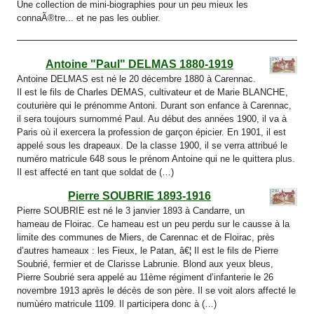
Une collection de mini-biographies pour un peu mieux les
connaÃ®tre... et ne pas les oublier.
Antoine "Paul" DELMAS 1880-1919
Antoine DELMAS est né le 20 décembre 1880 à Carennac.
Il est le fils de Charles DEMAS, cultivateur et de Marie BLANCHE,
couturière qui le prénomme Antoni. Durant son enfance à Carennac,
il sera toujours surnommé Paul. Au début des années 1900, il va à
Paris où il exercera la profession de garçon épicier. En 1901, il est
appelé sous les drapeaux. De la classe 1900, il se verra attribué le
numéro matricule 648 sous le prénom Antoine qui ne le quittera plus.
Il est affecté en tant que soldat de (…)
Pierre SOUBRIE 1893-1916
Pierre SOUBRIE est né le 3 janvier 1893 à Candarre, un
hameau de Floirac. Ce hameau est un peu perdu sur le causse à la
limite des communes de Miers, de Carennac et de Floirac, près
d’autres hameaux : les Fieux, le Patan, â€¦ Il est le fils de Pierre
Soubrié, fermier et de Clarisse Labrunie. Blond aux yeux bleus,
Pierre Soubrié sera appelé au 11ème régiment d’infanterie le 26
novembre 1913 après le décès de son père. Il se voit alors affecté le
numùéro matricule 1109. Il participera donc à (…)