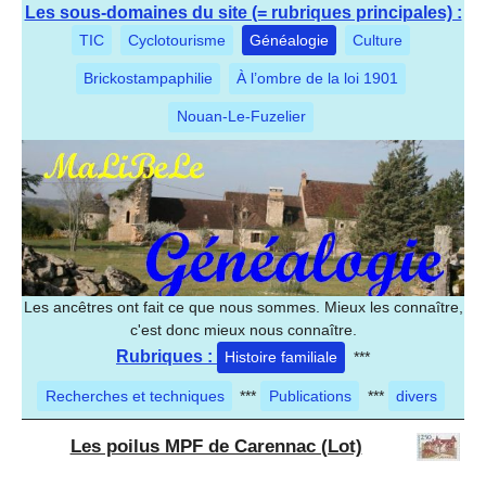
Les sous-domaines du site (= rubriques principales) :
TIC
Cyclotourisme
Généalogie
Culture
Brickostampaphilie
À l’ombre de la loi 1901
Nouan-Le-Fuzelier
Les ancêtres ont fait ce que nous sommes. Mieux les connaître,
c'est donc mieux nous connaître.
Rubriques :
Histoire familiale
***
Recherches et techniques
***
Publications
***
divers
Les poilus MPF de Carennac (Lot)