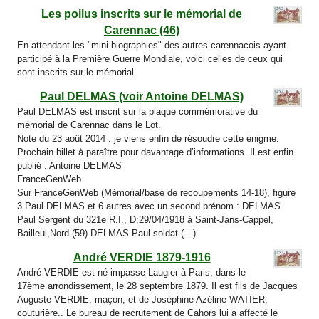
Les poilus inscrits sur le mémorial de
Carennac (46)
En attendant les "mini-biographies" des autres carennacois ayant
participé à la Première Guerre Mondiale, voici celles de ceux qui
sont inscrits sur le mémorial
Paul DELMAS (voir Antoine DELMAS)
Paul DELMAS est inscrit sur la plaque commémorative du
mémorial de Carennac dans le Lot.
Note du 23 août 2014 : je viens enfin de résoudre cette énigme.
Prochain billet à paraître pour davantage d’informations. Il est enfin
publié : Antoine DELMAS
FranceGenWeb
Sur FranceGenWeb (Mémorial/base de recoupements 14-18), figure
3 Paul DELMAS et 6 autres avec un second prénom : DELMAS
Paul Sergent du 321e R.I., D:29/04/1918 à Saint-Jans-Cappel,
Bailleul,Nord (59) DELMAS Paul soldat (…)
André VERDIE 1879-1916
André VERDIE est né impasse Laugier à Paris, dans le
17ème arrondissement, le 28 septembre 1879. Il est fils de Jacques
Auguste VERDIE, maçon, et de Joséphine Azéline WATIER,
couturière.. Le bureau de recrutement de Cahors lui a affecté le