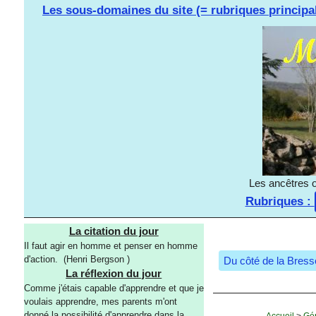
Les sous-domaines du site (= rubriques principa
Les ancêtres o
Rubriques :
La citation du jour
Il faut agir en homme et penser en homme
d'action. (Henri Bergson )
Du côté de la Bres
La réflexion du jour
Comme j'étais capable d'apprendre et que je
voulais apprendre, mes parents m'ont
donné la possibilité d'apprendre dans la
Accueil
>
Gé