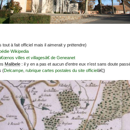
 tout à fait officiel mais il aimerait y prétendre)
pédie Wikipedia
 â€œnos villes et villagesâ€ de Geneanet
des
Malibele
: il y en a pas et aucun d’entre eux n’est sans doute pass
 (
Delcampe
,
rubrique cartes postales du site officiel
â€¦)