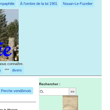
mpaphilie
À l’ombre de la loi 1901
Nouan-Le-Fuzelier
nous connaître.
s
***
divers
Rechercher :
u Perche vendômois
oy-le-Marron