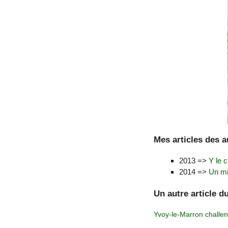
Mes articles des 
2013 =>
Y le
2014 =>
Un mil
Un autre article d
Yvoy-le-Marron chall