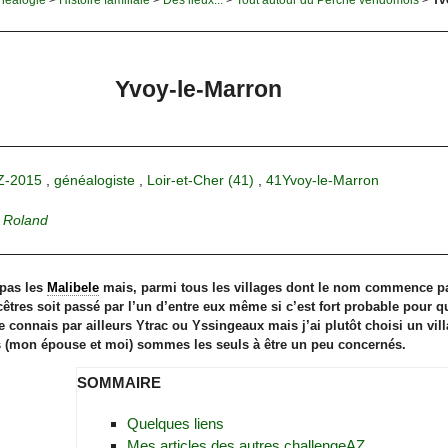
Yvoy-le-Marron
Z-2015
,
généalogiste
,
Loir-et-Cher (41)
,
41Yvoy-le-Marron
r
Roland
 pas les
Malibele
mais, parmi tous les villages dont le nom commence par 
cêtres soit passé par l’un d’entre eux même si c’est fort probable pou
 connais par ailleurs Ytrac ou Yssingeaux mais j’ai plutôt choisi un vi
 (mon épouse et moi) sommes les seuls à être un peu concernés.
SOMMAIRE
Quelques liens
Mes articles des autres challengeAZ