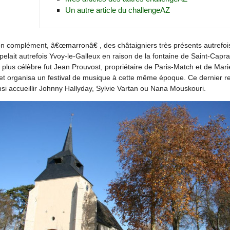
Un autre article du challengeAZ
on complément, â€œmarronâ€ , des châtaigniers très présents autrefois
elait autrefois Yvoy-le-Galleux en raison de la fontaine de Saint-Capra
plus célèbre fut Jean Prouvost, propriétaire de Paris-Match et de Marie-C
t organisa un festival de musique à cette même époque. Ce dernier ren
nsi accueillir Johnny Hallyday, Sylvie Vartan ou Nana Mouskouri.