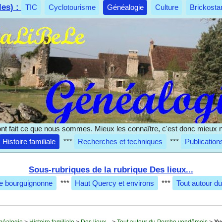
les) :
TIC
Cyclotourisme
Généalogie
Culture
Brickosta
nt fait ce que nous sommes. Mieux les connaître, c'est donc mieux 
Histoire familiale
***
Recherches et techniques
***
Publication
Sous-rubriques de la rubrique Des lieux...
se bourguignonne
***
Haut Quercy et environs
***
Tout autour d
néalogie
>
Histoire familiale
>
Des lieux...
>
Tout autour du Perche vendômois
>
Yv