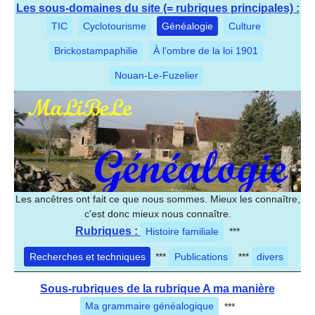
Les sous-domaines du site (= rubriques principales) :
TIC
Cyclotourisme
Généalogie
Culture
Brickostampaphilie
À l’ombre de la loi 1901
Nouan-Le-Fuzelier
Les ancêtres ont fait ce que nous sommes. Mieux les connaître,
c'est donc mieux nous connaître.
Rubriques :
Histoire familiale
***
Recherches et techniques
***
Publications
***
divers
Sous-rubriques de la rubrique A ma manière
Ma grammaire généalogique
***