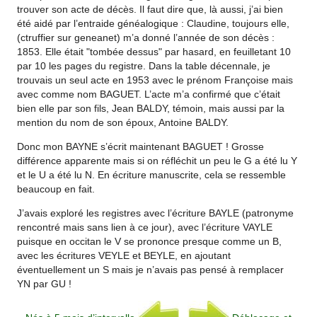
trouver son acte de décès. Il faut dire que, là aussi, j’ai bien
été aidé par l’entraide généalogique : Claudine, toujours elle,
(ctruffier sur geneanet) m’a donné l’année de son décès :
1853. Elle était "tombée dessus" par hasard, en feuilletant 10
par 10 les pages du registre. Dans la table décennale, je
trouvais un seul acte en 1953 avec le prénom Françoise mais
avec comme nom BAGUET. L’acte m’a confirmé que c’était
bien elle par son fils, Jean BALDY, témoin, mais aussi par la
mention du nom de son époux, Antoine BALDY.
Donc mon BAYNE s’écrit maintenant BAGUET ! Grosse
différence apparente mais si on réfléchit un peu le G a été lu Y
et le U a été lu N. En écriture manuscrite, cela se ressemble
beaucoup en fait.
J’avais exploré les registres avec l’écriture BAYLE (patronyme
rencontré mais sans lien à ce jour), avec l’écriture VAYLE
puisque en occitan le V se prononce presque comme un B,
avec les écritures VEYLE et BEYLE, en ajoutant
éventuellement un S mais je n’avais pas pensé à remplacer
YN par GU !