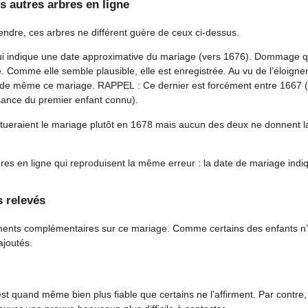
s autres arbres en ligne
ndre, ces arbres ne différent guère de ceux ci-dessus.
qui indique une date approximative du mariage (vers 1676). Dommage qu
e. Comme elle semble plausible, elle est enregistrée. Au vu de l’éloign
out de même ce mariage. RAPPEL : Ce dernier est forcément entre 1667 
sance du premier enfant connu).
itueraient le mariage plutôt en 1678 mais aucun des deux ne donnent l
bres en ligne qui reproduisent la même erreur : la date de mariage indi
s relevés
ments complémentaires sur ce mariage. Comme certains des enfants n’
ajoutés.
est quand même bien plus fiable que certains ne l’affirment. Par contre,