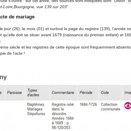
use s’ouvre : sur cet arbre, des sources sont indiquées dont "
Union :
A
t-Loire,Bourgogne, vue 139 sur 203
".
acte de mariage
le jour (26), le mois (01) et surtout la page du registre (139), l’année n
tout qu’elle doit se situer avant 1679 (naissance du premier enfant) et 1
.
Ième siècle et les registres de cette époque sont fréquemment absents
ie de l’acte !