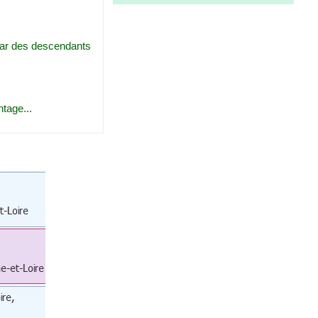
 par des descendants
ntage...