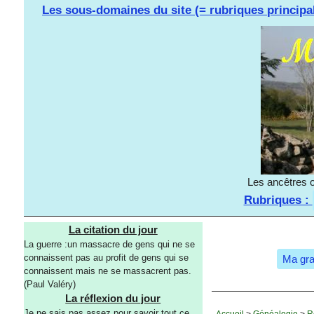
Les sous-domaines du site (= rubriques principa
Les ancêtres o
Rubriques :
La citation du jour
La guerre :un massacre de gens qui ne se
connaissent pas au profit de gens qui se
Ma gra
connaissent mais ne se massacrent pas.
(Paul Valéry)
La réflexion du jour
Je ne sais pas assez pour savoir tout ce
Accueil
>
Généalogie
>
R