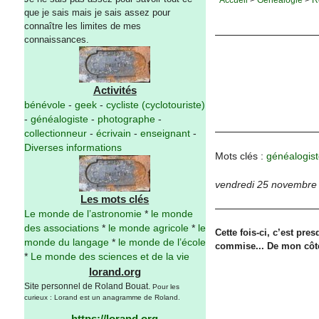
que je sais mais je sais assez pour
connaître les limites de mes
connaissances.
Activités
bénévole
-
geek
-
cycliste (cyclotouriste)
-
généalogiste
-
photographe
-
collectionneur
-
écrivain
-
enseignant
-
Diverses informations
Mots clés :
généalogist
vendredi 25 novembre
Les mots clés
Le monde de l’astronomie
*
le monde
des associations
*
le monde agricole
*
le
Cette fois-ci, c’est pre
monde du langage
*
le monde de l’école
commise... De mon côté,
*
Le monde des sciences et de la vie
lorand.org
Site personnel de Roland Bouat.
Pour les
curieux : Lorand est un anagramme de Roland.
https://lorand.org