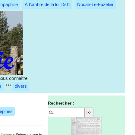
mpaphilie
À l’ombre de la loi 1901
Nouan-Le-Fuzelier
nous connaître.
s
***
divers
Rechercher :
 épines
 épines
>
Énigme avec la