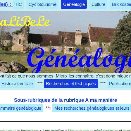
les) :
TIC
Cyclotourisme
Généalogie
Culture
Brickosta
nt fait ce que nous sommes. Mieux les connaître, c'est donc mieux 
Histoire familiale
***
Recherches et techniques
***
Publication
Sous-rubriques de la rubrique A ma manière
mmaire généalogique
***
Mes recherches généalogiques et leurs
echerches et techniques
>
A ma manière
>
Mes recherches généalogiques et leurs