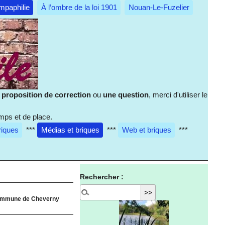
mpaphilie
À l’ombre de la loi 1901
Nouan-Le-Fuzelier
e
proposition de correction
ou
une question
, merci d'utiliser le
mps et de place.
riques
***
Médias et briques
***
Web et briques
***
Rechercher :
a commune de Cheverny