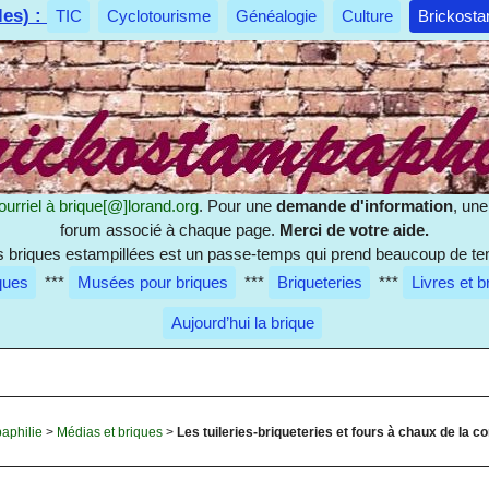
les) :
TIC
Cyclotourisme
Généalogie
Culture
Brickosta
ourriel à
brique[@]lorand.org
. Pour une
demande d'information
, un
forum associé à chaque page.
Merci de votre aide.
es briques estampillées est un passe-temps qui prend beaucoup de te
ques
***
Musées pour briques
***
Briqueteries
***
Livres et b
Aujourd’hui la brique
aphilie
>
Médias et briques
>
Les tuileries-briqueteries et fours à chaux de l