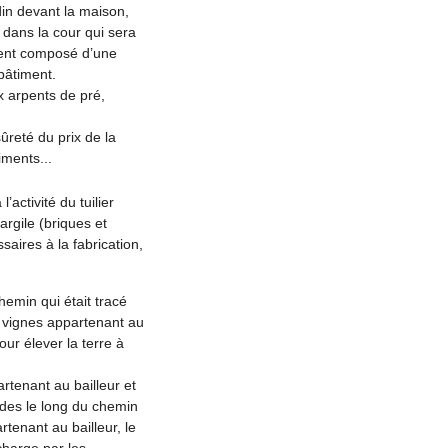
din devant la maison,
 dans la cour qui sera
ment composé d’une
bâtiment.
x arpents de pré,
ûreté du prix de la
iments...
activité du tuilier
argile (briques et
saires à la fabrication,
chemin qui était tracé
x vignes appartenant au
our élever la terre à
rtenant au bailleur et
des le long du chemin
tenant au bailleur, le
charge par les