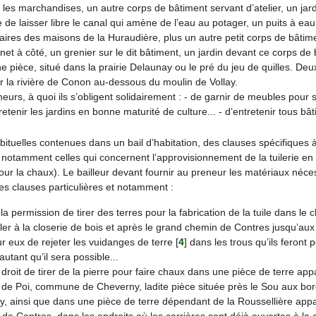
 les marchandises, un autre corps de bâtiment servant d’atelier, un jar
e de laisser libre le canal qui amène de l’eau au potager, un puits à eau
ires des maisons de la Huraudière, plus un autre petit corps de bâti
et à côté, un grenier sur le dit bâtiment, un jardin devant ce corps de 
 pièce, situé dans la prairie Delaunay ou le pré du jeu de quilles. Deu
r la rivière de Conon au-dessous du moulin de Vollay.
urs, à quoi ils s’obligent solidairement : - de garnir de meubles pour s
retenir les jardins en bonne maturité de culture... - d’entretenir tous bât
ituelles contenues dans un bail d’habitation, des clauses spécifiques à l’
et notamment celles qui concernent l’approvisionnement de la tuilerie en 
pour la chaux). Le bailleur devant fournir au preneur les matériaux néces
es clauses particulières et notamment :
la permission de tirer des terres pour la fabrication de la tuile dans le 
ller à la closerie de bois et après le grand chemin de Contres jusqu’au
ur eux de rejeter les vuidanges de terre
[
4
]
dans les trous qu’ils feront p
 autant qu’il sera possible...
droit de tirer de la pierre pour faire chaux dans une pièce de terre appa
de Poi, commune de Cheverny, ladite pièce située près le Sou aux bor
, ainsi que dans une pièce de terre dépendant de la Roussellière appar
 de Contres, dans les endroits où les carrières sont déjà ouvertes à la 