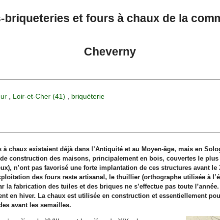
es-briqueteries et fours à chaux de la co
Cheverny
eur
,
Loir-et-Cher (41)
,
briquèterie
rs à chaux existaient déjà dans l’Antiquité et au Moyen-âge, mais en Solog
de construction des maisons, principalement en bois, couvertes le plu
ieux), n’ont pas favorisé une forte implantation de ces structures avant l
loitation des fours reste artisanal, le thuillier (orthographe utilisée à l
ar la fabrication des tuiles et des briques ne s’effectue pas toute l’année
ent en hiver. La chaux est utilisée en construction et essentiellement po
des avant les semailles.