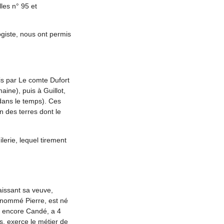
lles n° 95 et
giste, nous ont permis
is par Le comte Dufort
ine), puis à Guillot,
dans le temps). Ces
n des terres dont le
ilerie, lequel tirement
laissant sa veuve,
rénommé Pierre, est né
it encore Candé, a 4
, exerce le métier de