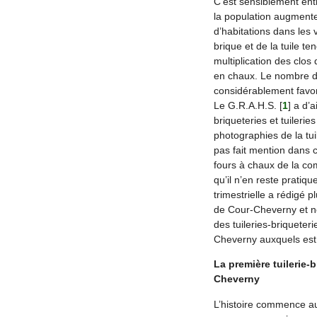
C’est sensiblement entr
la population augmente
d’habitations dans les v
brique et de la tuile 
multiplication des clos
en chaux. Le nombre de
considérablement favori
Le G.R.A.H.S.
[
1
]
a d’a
briqueteries et tuileri
photographies de la tui
pas fait mention dans c
fours à chaux de la c
qu’il n’en reste pratiq
trimestrielle a rédigé pl
de Cour-Cheverny et nou
des tuileries-briquete
Cheverny auxquels est p
La première tuilerie-b
Cheverny
L’histoire commence au 