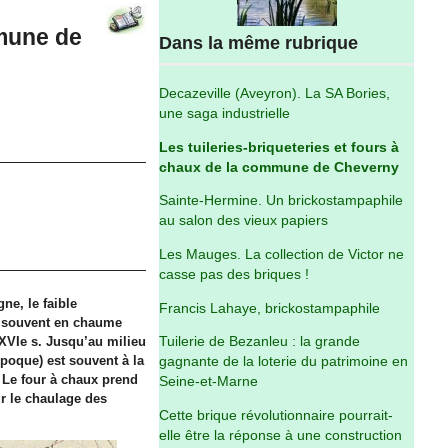
mmune de
Dans la même rubrique
Decazeville (Aveyron). La SA Bories,
une saga industrielle
Les tuileries-briqueteries et fours à
chaux de la commune de Cheverny
Sainte-Hermine. Un brickostampaphile
au salon des vieux papiers
Les Mauges. La collection de Victor ne
casse pas des briques !
ne, le faible
Francis Lahaye, brickostampaphile
s souvent en chaume
e XVIe s. Jusqu’au milieu
Tuilerie de Bezanleu : la grande
’époque) est souvent à la
gagnante de la loterie du patrimoine en
. Le four à chaux prend
Seine-et-Marne
ur le chaulage des
Cette brique révolutionnaire pourrait-
elle être la réponse à une construction