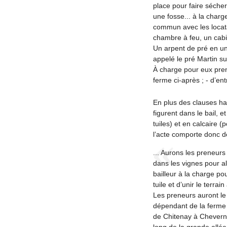
place pour faire sécher
une fosse... à la charg
commun avec les locata
chambre à feu, un cabin
Un arpent de pré en une
appelé le pré Martin su
À charge pour eux prene
ferme ci-après ; - d’ent
En plus des clauses hab
figurent dans le bail, 
tuiles) et en calcaire (
l’acte comporte donc d
... Aurons les preneurs 
dans les vignes pour a
bailleur à la charge po
tuile et d’unir le terrain
Les preneurs auront le 
dépendant de la ferme 
de Chitenay à Cheverny
long de la grande allée