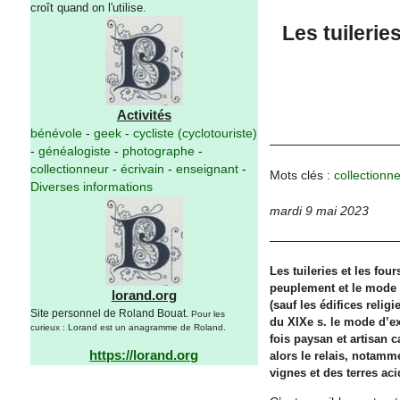
croît quand on l'utilise.
Les tuileri
Activités
bénévole
-
geek
-
cycliste (cyclotouriste)
-
généalogiste
-
photographe
-
collectionneur
-
écrivain
-
enseignant
-
Mots clés :
collectionn
Diverses informations
mardi 9 mai 2023
Les tuileries et les fou
peuplement et le mode 
lorand.org
(sauf les édifices relig
Site personnel de Roland Bouat.
Pour les
du XIXe s. le mode d’exp
curieux : Lorand est un anagramme de Roland.
fois paysan et artisan c
https://lorand.org
alors le relais, notamm
vignes et des terres aci