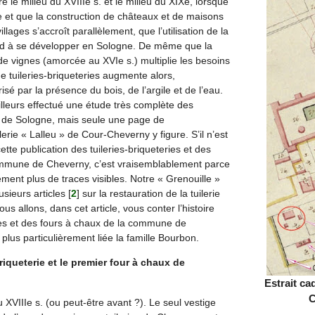
e le milieu du XVIIIe s. et le milieu du XIXe, lorsque
 et que la construction de châteaux et de maisons
illages s’accroît parallèlement, que l’utilisation de la
tend à se développer en Sologne. De même que la
 de vignes (amorcée au XVIe s.) multiplie les besoins
 tuileries-briqueteries augmente alors,
sé par la présence du bois, de l’argile et de l’eau.
illeurs effectué une étude très complète des
es de Sologne, mais seule une page de
lerie « Lalleu » de Cour-Cheverny y figure. S’il n’est
ette publication des tuileries-briqueteries et des
ommune de Cheverny, c’est vraisemblablement parce
uement plus de traces visibles. Notre « Grenouille »
usieurs articles
[
2
]
sur la restauration de la tuilerie
s allons, dans cet article, vous conter l’histoire
ries et des fours à chaux de la commune de
lus particulièrement liée la famille Bourbon.
riqueterie et le premier four à chaux de
Estrait cad
C
XVIIIe s. (ou peut-être avant ?). Le seul vestige