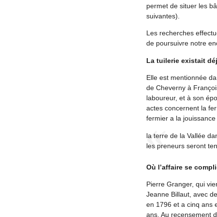
permet de situer les bât
suivantes).
Les recherches effectu
de poursuivre notre enq
La tuilerie existait dé
Elle est mentionnée da
de Cheverny à François 
laboureur, et à son épo
actes concernent la fer
fermier a la jouissanc
la terre de la Vallée da
les preneurs seront tenu
Où l’affaire se compl
Pierre Granger, qui vien
Jeanne Billaut, avec de
en 1796 et a cinq ans e
ans. Au recensement de