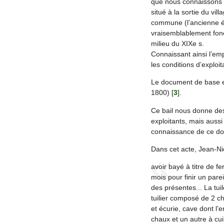
que nous connaissons d
situé à la sortie du vil
commune (l’ancienne éco
vraisemblablement fonc
milieu du XIXe s.
Connaissant ainsi l’empl
les conditions d’exploit
Le document de base e
1800)
[
3
]
.
Ce bail nous donne des 
exploitants, mais auss
connaissance de ce d
Dans cet acte, Jean-Nic
avoir bayé à titre de 
mois pour finir un pareil
des présentes... La tu
tuilier composé de 2 c
et écurie, cave dont l’
chaux et un autre à cui