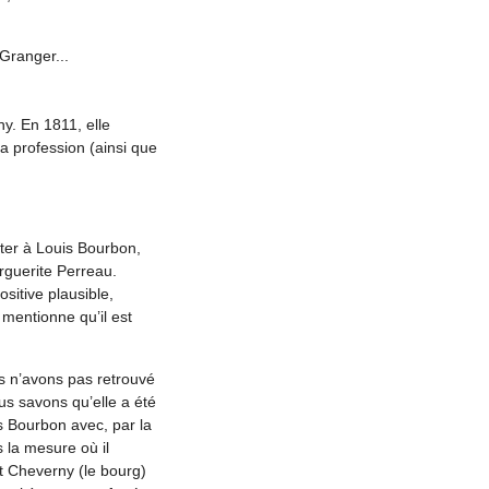
Granger...
y. En 1811, elle
a profession (ainsi que
ter à Louis Bourbon,
arguerite Perreau.
sitive plausible,
 mentionne qu’il est
 n’avons pas retrouvé
ous savons qu’elle a été
is Bourbon avec, par la
s la mesure où il
nt Cheverny (le bourg)