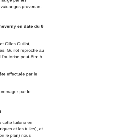
s vuidanges provenant
heverny en date du 8
t Gilles Guillot,
es. Guillot reproche au
l l’autorise peut-être à
ête effectuée par le
ndommager par le
t.
cette tuilerie en
ques et les tuiles), et
ir le plan) nous