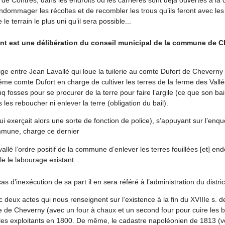
ndommager les récoltes et de recombler les trous qu’ils feront avec le
le terrain le plus uni qu’il sera possible...
 est une délibération du conseil municipal de la commune de C
itige entre Jean Lavallé qui loue la tuilerie au comte Dufort de Cheverny e
ême comte Dufort en charge de cultiver les terres de la ferme des Vallé
inq fosses pour se procurer de la terre pour faire l’argile (ce que son bai
s les reboucher ni enlever la terre (obligation du bail).
ui exerçait alors une sorte de fonction de police), s’appuyant sur l’enqu
mune, charge ce dernier
vallé l’ordre positif de la commune d’enlever les terres fouillées [et] e
le le labourage existant...
cas d’inexécution de sa part il en sera référé à l’administration du distric
eux actes qui nous renseignent sur l’existence à la fin du XVIIIe s. de 
 de Cheverny (avec un four à chaux et un second four pour cuire les bri
t les exploitants en 1800. De même, le cadastre napoléonien de 1813 (vo