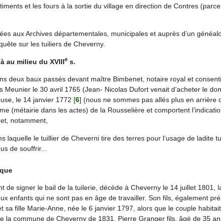
iments et les fours à la sortie du village en direction de Contres (parce
ées aux Archives départementales, municipales et auprès d’un généalo
uête sur les tuiliers de Cheverny.
e
jà au milieu du XVIII
s.
ns deux baux passés devant maître Bimbenet, notaire royal et consent
Meunier le 30 avril 1765 (Jean- Nicolas Dufort venait d’acheter le doma
use, le 14 janvier 1772
[
6
]
(nous ne sommes pas allés plus en arrière 
me (métairie dans les actes) de la Rousselière et comportent l’indicatio
e et, notamment,
ns laquelle le tuillier de Cheverni tire des terres pour l’usage de ladite tu
s de souffrir...
ique
t de signer le bail de la tuilerie, décède à Cheverny le 14 juillet 1801, 
ux enfants qui ne sont pas en âge de travailler. Son fils, également p
t sa fille Marie-Anne, née le 6 janvier 1797, alors que le couple habita
 la commune de Cheverny de 1831, Pierre Granger fils, âgé de 35 ans