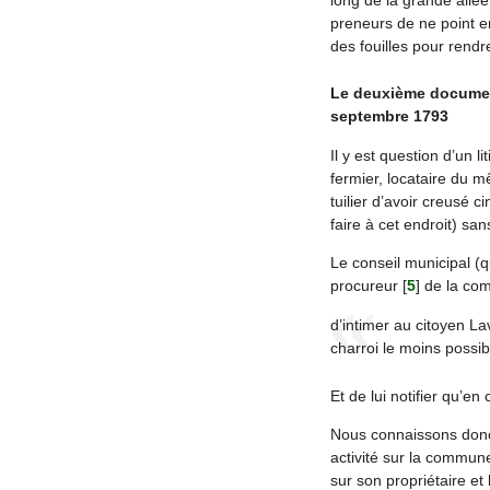
preneurs de ne point e
des fouilles pour rendre 
Le deuxième document
septembre 1793
Il y est question d’un l
fermier, locataire du m
tuilier d’avoir creusé c
faire à cet endroit) san
Le conseil municipal (q
procureur
[
5
]
de la com
d’intimer au citoyen La
charroi le moins possib
Et de lui notifier qu’en 
Nous connaissons donc d
activité sur la commune
sur son propriétaire e