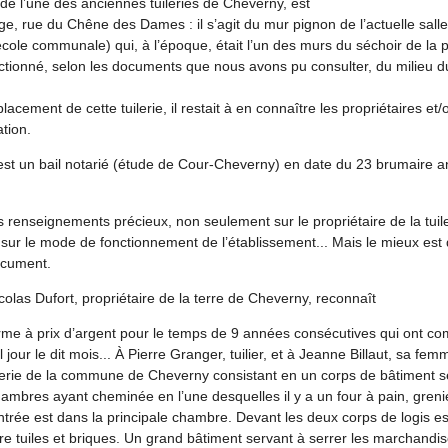
e l’une des anciennes tuileries de Cheverny, est
lage, rue du Chêne des Dames : il s’agit du mur pignon de l’actuelle salle
le communale) qui, à l’époque, était l’un des murs du séchoir de la pr
tionné, selon les documents que nous avons pu consulter, du milieu du
acement de cette tuilerie, il restait à en connaître les propriétaires et/
ation.
st un bail notarié (étude de Cour-Cheverny) en date du 23 brumaire 
renseignements précieux, non seulement sur le propriétaire de la tuiler
i sur le mode de fonctionnement de l’établissement... Mais le mieux est
ocument.
olas Dufort, propriétaire de la terre de Cheverny, reconnaît
ferme à prix d’argent pour le temps de 9 années consécutives qui ont 
 jour le dit mois... À Pierre Granger, tuilier, et à Jeanne Billaut, sa femme
ilerie de la commune de Cheverny consistant en un corps de bâtiment 
hambres ayant cheminée en l’une desquelles il y a un four à pain, gren
entrée est dans la principale chambre. Devant les deux corps de logis est
re tuiles et briques. Un grand bâtiment servant à serrer les marchandi