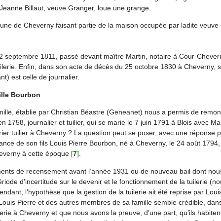
s, Jeanne Billaut, veuve Granger, loue une grange
ne de Cheverny faisant partie de la maison occupée par ladite veuve 
12 septembre 1811, passé devant maître Martin, notaire à Cour-Chevern
uilerie. Enfin, dans son acte de décès du 25 octobre 1830 à Cheverny, s
nt) est celle de journalier.
ille Bourbon
mille, établie par Christian Béastre (Geneanet) nous a permis de remon
n 1758, journalier et tuilier, qui se marie le 7 juin 1791 à Blois avec M
rier tuilier à Cheverny ? La question peut se poser, avec une réponse po
ance de son fils Louis Pierre Bourbon, né à Cheverny, le 24 août 1794,
Cheverny à cette époque
[
7
]
.
ents de recensement avant l’année 1931 ou de nouveau bail dont nous
période d’incertitude sur le devenir et le fonctionnement de la tuilerie (n
dant, l’hypothèse que la gestion de la tuilerie ait été reprise par Lou
ls Louis Pierre et des autres membres de sa famille semble crédible, dan
ilerie à Cheverny et que nous avons la preuve, d’une part, qu’ils habite