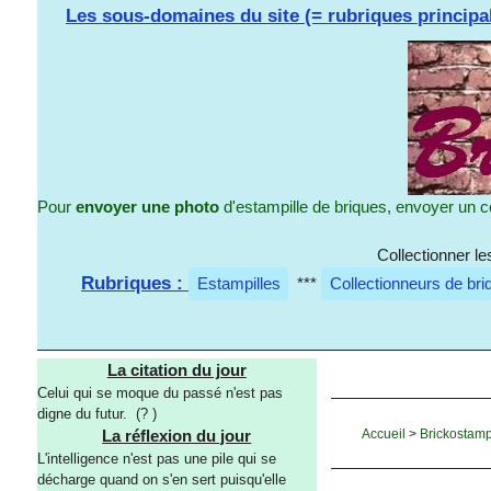
Les sous-domaines du site (= rubriques principa
Pour
envoyer une photo
d'estampille de briques, envoyer un c
Collectionner l
Rubriques :
Estampilles
***
Collectionneurs de bri
La citation du jour
Celui qui se moque du passé n'est pas
digne du futur. (? )
Accueil
>
Brickostamp
La réflexion du jour
L'intelligence n'est pas une pile qui se
décharge quand on s'en sert puisqu'elle