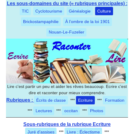
Les sous-domaines du site (= rubriques principales) :
TIC
Cyclotourisme
Généalogie
Culture
Brickostampaphilie
À l’ombre de la loi 1901
Nouan-Le-Fuzelier
Lire c'est partir un peu et aider les rêves beaucoup. Ecrire c'est
dire et raconter pour mieux comprendre.
Rubriques :
Écrits de classe
***
Ecriture
***
Formation
***
Lectures
***
occitan
***
Photos
Sous-rubriques de la rubrique Ecriture
Juré d’assises
***
Livre : Éclectisme
***