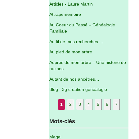
Articles - Laure Martin
Attrapemémoire
Au Coeur du Passé – Généalogie
Familiale
Au fil de mes recherches ...
Au pied de mon arbre
Auprès de mon arbre – Une histoire de
racines
Autant de nos ancêtres…
Blog - 3g création généalogie
1
2
3
4
5
6
7
Mots-clés
Magali