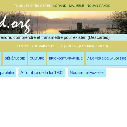
TOUS LES SITES GÉRÉS :
LORAND
-
MALIBELE
-
NOUAN-RANDO
-
endre, comprendre et transmettre pour exister. (Descartes)
LES SOUS-DOMAINES DU SITE (= RUBRIQUES PRINCIPALES) :
GÉNÉALOGIE
CULTURE
BRICKOSTAMPAPHILIE
À L’OMBRE DE LA LOI 1901
paphilie
À l’ombre de la loi 1901
Nouan-Le-Fuzelier