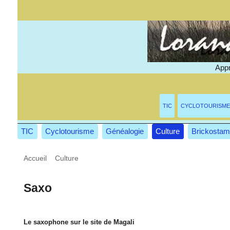
Appr
TIC
CYCLOTOURISME
TIC
Cyclotourisme
Généalogie
Culture
Brickostam
Accueil
>
Culture
>
Saxo
Saxo
Le saxophone sur le site de Magali