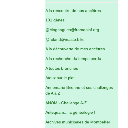
A la rencontre de nos ancêtres
101 gènes
@Magnagues@framapiaf.org
@roland@masto.bike
A la découverte de mes ancêtres
A la recherche du temps perdu....
A toutes branches
Aïeux sur le plat
Annemarie Brienne et ses challenges
de A à Z
ANOM - Challenge A-Z
Antequam... la généalogie !
Archives municipales de Montpellier