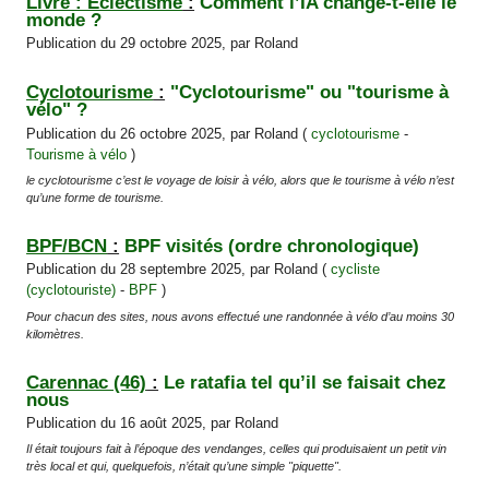
Livre : Éclectisme
:
Comment l’IA change-t-elle le
Articles les plus récents
monde ?
Publication du 29 octobre 2025, par Roland
Cyclotourisme
:
"Cyclotourisme" ou "tourisme à
vélo" ?
Publication du 26 octobre 2025, par Roland (
cyclotourisme
-
Tourisme à vélo
)
le cyclotourisme c’est le voyage de loisir à vélo, alors que le tourisme à vélo n’est
qu’une forme de tourisme.
BPF/BCN
:
BPF visités (ordre chronologique)
Publication du 28 septembre 2025, par Roland (
cycliste
(cyclotouriste)
-
BPF
)
Pour chacun des sites, nous avons effectué une randonnée à vélo d’au moins 30
kilomètres.
Carennac (46)
:
Le ratafia tel qu’il se faisait chez
nous
Publication du 16 août 2025, par Roland
Il était toujours fait à l’époque des vendanges, celles qui produisaient un petit vin
très local et qui, quelquefois, n’était qu’une simple "piquette".