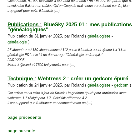
Cesse donc, A., de t’exclamer à tout bout de champ ! Ah ! Et ce n’est parce que B.
envoie des Baisers en rafales Qu’un Coup de main nous sera donné par C., bien
trop gentil pour cela. Il faudrait (…)
Publications
:
BlueSky-2025-01 : mes publications
"généalogiques"
Publication du 31 janvier 2025, par Roland (
généalogiste
-
généalogie
)
97 abonné·e·s / 150 abonnements / 112 posts Il faudrait aussi ajouter La "Liste
généalogie FR" et le kit de démarrage "Généalogie en français"
29/01/2025
Merci à @xander17700.bsky.social pour (…)
Technique
:
Webtrees 2 : créer un gedcom épuré
Publication du 24 janvier 2025, par Roland (
généalogiste
-
gedcom
)
Cet article est la mise à jour de l’article Un gedcom épuré pour duplication avec
webtrees 1.7 rédigé pour 1.7. Celui fait référence à 2.
Il est supposé que l’utilisateur est connecté avec un (…)
page précédente
page suivante