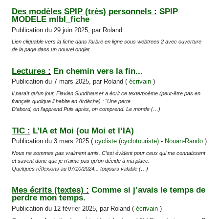
Des modèles SPIP (très) personnels
:
SPIP
MODELE mlbl_fiche
Publication du 29 juin 2025, par Roland
Lien cliquable vers la fiche dans l’arbre en ligne sous webtrees 2 avec ouverture
de la page dans un nouvel onglet.
Lectures
:
En chemin vers la fin...
Publication du 7 mars 2025, par Roland (
écrivain
)
Il paraît qu’un jour, Flavien Sundhauser a écrit ce texte/poème (peut-être pas en
français quoique il habite en Ardèche) : "Une perte
D’abord, on l’apprend Puis après, on comprend. Le monde (…)
TIC
:
L’IA et Moi (ou Moi et l’IA)
Publication du 3 mars 2025 (
cycliste (cyclotouriste)
-
Nouan-Rando
)
Nous ne sommes pas vraiment amis. C’est évident pour ceux qui me connaissent
et savent donc que je n’aime pas qu’on décide à ma place.
Quelques réflexions au 07/10/2024... toujours valable (…)
Mes écrits (textes)
:
Comme si j’avais le temps de
perdre mon temps.
Publication du 12 février 2025, par Roland (
écrivain
)