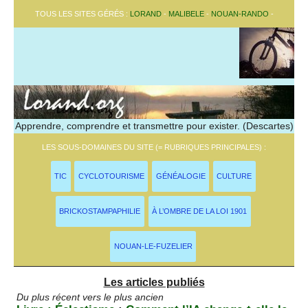
TOUS LES SITES GÉRÉS :
LORAND
-
MALIBELE
-
NOUAN-RANDO
-
Apprendre, comprendre et transmettre pour exister. (Descartes)
LES SOUS-DOMAINES DU SITE (= RUBRIQUES PRINCIPALES) :
TIC
CYCLOTOURISME
GÉNÉALOGIE
CULTURE
BRICKOSTAMPAPHILIE
À L’OMBRE DE LA LOI 1901
NOUAN-LE-FUZELIER
Les articles publiés
Du plus récent vers le plus ancien