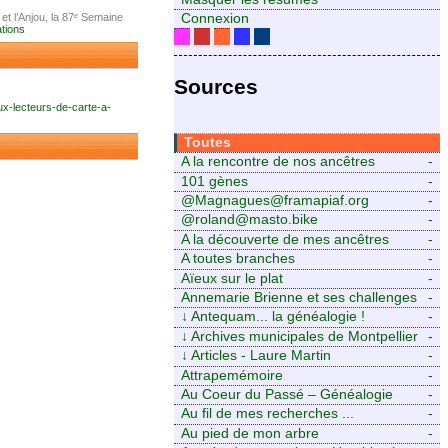
t l’Anjou, la 87ᵉ Semaine
Connexion
ations
Sources
ux-lecteurs-de-carte-a-
Toutes
A la rencontre de nos ancêtres
-
101 gènes
-
@Magnagues@framapiaf.org
-
@roland@masto.bike
-
A la découverte de mes ancêtres
-
A toutes branches
-
Aïeux sur le plat
-
Annemarie Brienne et ses challenges
-
de A à Z
↓
Antequam... la généalogie !
-
↓
Archives municipales de Montpellier
-
↓
Articles - Laure Martin
-
Attrapemémoire
-
Au Coeur du Passé – Généalogie
-
Familiale
Au fil de mes recherches ...
-
Au pied de mon arbre
-