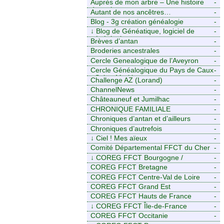
Auprès de mon arbre – Une histoire
-
de racines
Autant de nos ancêtres…
-
Blog - 3g création généalogie
-
↓
Blog de Généatique, logiciel de
-
généalogie
Brèves d’antan
-
Broderies ancestrales
-
Cercle Genealogique de l’Aveyron
-
Cercle Généalogique du Pays de Caux
-
- Seine-Maritime
Challenge AZ (Lorand)
-
ChannelNews
-
Châteauneuf et Jumilhac
-
CHRONIQUE FAMILIALE
-
Chroniques d’antan et d’ailleurs
-
Chroniques d’autrefois
-
↓
Ciel ! Mes aïeux
-
Comité Départemental FFCT du Cher
-
↓
COREG FFCT Bourgogne /
-
Franche-Comté
COREG FFCT Bretagne
-
COREG FFCT Centre-Val de Loire
-
COREG FFCT Grand Est
-
COREG FFCT Hauts de France
-
↓
COREG FFCT Île-de-France
-
COREG FFCT Occitanie
-