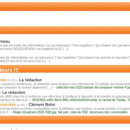
émeau
 j'ai toutes les informations sur sa naissance ? Son baptême ? Qui étaient ses parrain et
 Marie Anne DELECHENEAU est baptisée le 21 (…)
es les informations sur sa naissance ? Son baptême ? Qui étaient ses parrain et marraine 
MALET est né le 12 avril 1732 à (…)
deurs IT.
trée
-
La rédaction
es vacances studieuses, la rédaction vous propose une sélection de 10 articles qui reviennent
pour préparer la rentrée appeared (…) --
selection-ete-2025-articles-lire-preparer-rentree-F.j
-
La rédaction
rence, AMD cherche à renforcer son offre face à Nvidia et à répondre à la montée en puissan
 first on Silicon.fr. --
902b3811-ef65-4bc0-8f82-ebf62ebb82df.webp
,
le rachat de Taalas
,
T
 première
-
Clément Bohic
end de moins en moins compatibles avec la définition que Gartner en avait donnée à l'origin
con.fr. --
Magic-Quadrant-2026-SSE.jpg
,
fait part
,
celui du SSE
,
devenues des commodités