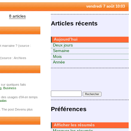
vendredi 7 août 10:03
8 articles
Articles récents
Aujourd’hui
Deux jours
 marraine ? (source :
Semaine
Mois
?(source : Archives
Année
 sur quelques faits
pg
,
Business
ce des usages d’IA en temps
aalas
Préférences
e. The post Devenu plus
Afficher les résumés
Masquer les résumés