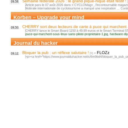
Semaine fédérale 2026 : le grand pique-nique était festif !
09:58
Article paru le 07 août 2026 dans « CYCLOMag« , l’incontournable magazi
fédérale internationale de cyclotourisme a marqué une respiration … Conti
Korben – Upgrade your mind
CHERRY sort deux lecteurs de carte à puce qui marchent s
09:50
CHERRY lance le Smart Board 1150 à 49,99 euros et le Smart Terminal ST
puce-qui-marchent-sous-linux-sans-pilote-proprietaire-1.jpg
,
hardware-diy
Journal du hacker
Bloquer la pub : un réflexe salutaire !
-
FLOZz
09:12
<p><a href="https://www.journalduhacker.net/s/6m9bd4/bloquer_la_pub_u