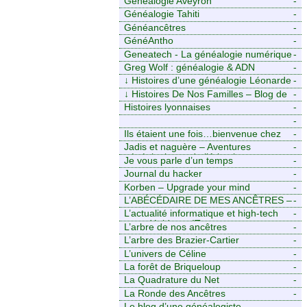
Généalogie Aveyron
-
Généalogie Tahiti
-
Généancêtres
-
GénéAntho
-
Geneatech - La généalogie numérique
-
à portée de tous
Greg Wolf : généalogie & ADN
-
↓
Histoires d’une généalogie Léonarde
-
↓
Histoires De Nos Familles – Blog de
-
généalogie
Histoires lyonnaises
-
-
https://aieuxetfinesherbes.wordpress.com
Ils étaient une fois…bienvenue chez
-
mes ancêtres. – Une histoire
Jadis et naguère – Aventures
-
tourangelle, mais pas seulement.
généalogiques de l’Atlantique aux
Je vous parle d’un temps
-
contreforts des Alpes
Journal du hacker
-
Korben – Upgrade your mind
-
L’ABÉCÉDAIRE DE MES ANCÊTRES –
-
Tout ce que j’aurais aimé savoir sur ma
L’actualité informatique et high-tech
-
famille mais n’ai jamais osé demander
pour décideurs IT.
L’arbre de nos ancêtres
-
L’arbre des Brazier-Cartier
-
L’univers de Céline
-
La forêt de Briqueloup
-
La Quadrature du Net
-
La Ronde des Ancêtres
-
Le blog d’une généalogiste
-