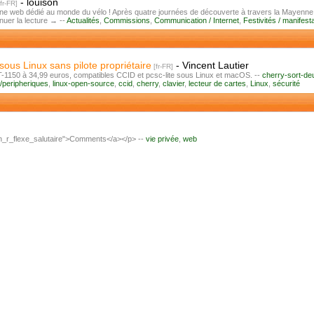
-
louison
ne web dédié au monde du vélo ! Après quatre journées de découverte à travers la Mayenne e
nuer la lecture → --
Actualités
,
Commissions
,
Communication / Internet
,
Festivités / manifest
ous Linux sans pilote propriétaire
-
Vincent Lautier
-1150 à 34,99 euros, compatibles CCID et pcsc-lite sous Linux et macOS. --
cherry-sort-de
/peripheriques
,
linux-open-source
,
ccid
,
cherry
,
clavier
,
lecteur de cartes
,
Linux
,
sécurité
n_r_flexe_salutaire">Comments</a></p> --
vie privée
,
web