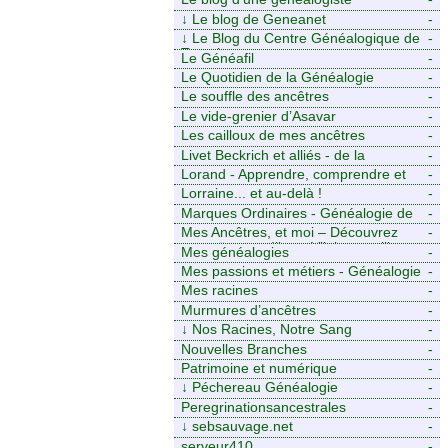
↓
Le blog de Geneanet
-
↓
Le Blog du Centre Généalogique de
-
Touraine -
Le Généafil
-
Le Quotidien de la Généalogie
-
Le souffle des ancêtres
-
Le vide-grenier d’Asavar
-
Les cailloux de mes ancêtres
-
Livet Beckrich et alliés - de la
-
généalogie à l’écriture.
Lorand - Apprendre, comprendre et
-
transmettre pour exister. (Descartes)
Lorraine... et au-delà !
-
Marques Ordinaires - Généalogie de
-
Moselle et d’ailleurs
Mes Ancêtres, et moi – Découvrez
-
mes aïeux en Ille-et-Vilaine et ailleurs
Mes généalogies
-
Mes passions et métiers - Généalogie
-
et Tir à l’Arc
Mes racines
-
Murmures d’ancêtres
-
↓
Nos Racines, Notre Sang
-
Nouvelles Branches
-
Patrimoine et numérique
-
↓
Péchereau Généalogie
-
Peregrinationsancestrales
-
↓
sebsauvage.net
-
serveur410
-