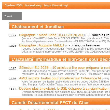
Sedna RSS
lorand.org
https://lorand.org/
7 août
Châteauneuf et Jumilhac
Biographie : Marie Anne DELECHENEAU
-
François Fr
19:15
(source : ChatGPT) Marie Anne DELECHENEAU Mon grand-père 1. Est-ce que
Archives départementales d'Indre-et-Loire - 6NUM6/236/004 - vue 5/9)
Biographie : Augustin MALET
-
François Frémeau
17:28
(source : ChatGPT) Augustin MALET Mon grand-père 1. Est-ce que j'ai tout
départementales d'Indre-et-Loire - 6NUM7/215/059 - vue 10/52) Augustin 
L’actualité informatique et high-tech pour déci
Sélection Été 2026 – 10 articles à lire pour préparer la ren
15:27
Silicon fait une pause estivale et vous souhaite un bel été. Pour passer d
marquants du secteur IT. The post Sélection Été 2026 – 10 articles à lire 
AMD rachète Taalas pour accélérer sur l’inférence IA
14:30
Avec l’acquisition de Taalas, spécialisée dans les puces dédiées à l’infé
réel. The post AMD rachète Taalas pour accélérer sur l’inférence IA appeared
Devenu plus englobant, le SSE échappe à sa signification
14:21
L'élargissement fonctionnel des solutions SSE (Secure Service Edge) les r
englobant, le SSE échappe à sa signification première appeared first on Sili
Comité Départemental FFCT du Cher