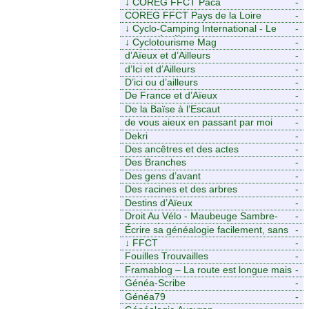
↓
COREG FFCT Paca
-
COREG FFCT Pays de la Loire
-
↓
Cyclo-Camping International - Le
-
voyage à vélo
↓
Cyclotourisme Mag
-
d’Aïeux et d’Ailleurs
-
d’Ici et d’Ailleurs
-
D’ici ou d’ailleurs
-
De France et d’Aïeux
-
De la Baïse à l’Escaut
-
de vous aieux en passant par moi
-
Dekri
-
Des ancêtres et des actes
-
Des Branches
-
Des gens d’avant
-
Des racines et des arbres
-
Destins d’Aïeux
-
Droit Au Vélo - Maubeuge Sambre-
-
Avesnois
Écrire sa généalogie facilement, sans
-
stress avec Généalordi
↓
FFCT
-
Fouilles Trouvailles
-
Framablog – La route est longue mais
-
la voie est libre…
Généa-Scribe
-
Généa79
-